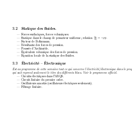
3.2
Statique des ﬂuides.
—
F
orces surfaciques, forces v
olumiques.
p
d
=
.
—
Statique dans le c
hamp de p
esanteur uniforme
; relation
ρg
−
z
d
—
F
acteur de Boltzmann.
—
Résultan
te des forces de pression.
—
P
oussée d’Archimède.
—
Équiv
alen
t v
olumique des forces de pression.
—
Équation lo
cale de la statique des ﬂuides.
3.3
Électricité – Électronique
Est au pr
o
gr
amme de c
ette semaine tout c
e qui c
onc
erne l’éle
ctricité/éle
ctr
onique dans le pr
o
qui suit r
epr
end seulement le titr
e des diﬀér
ents blo
cs. V
oir le pr
o
gr
amme oﬃciel.
—
Circuits électriques dans l’AR
QS.
—
Circuit linéaire du premier ordre.
—
Oscillateurs amortis (oscillateurs électriques seulemen
t).
—
Filtrage linéaire.