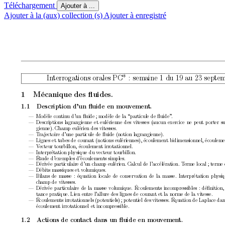
Téléchargement
Ajouter à ...
Ajouter à la (aux) collection (s)
Ajouter à enregistré
In
terrogations orales PC* : semaine 1 du 19 au 23 septe
1
Mécanique des ﬂuides.
1.1
Description d’un ﬂuide en mouv
emen
t.
—
Mo
dèle con
tinu d’un ﬂuide
; mo
dèle de la “particule de ﬂuide”
.
—
Descriptions lagrangienne et eulérienne des vitesses (aucun exercice ne p
eut p
orter s
gienne). Champ eulérien des vitesses.
—
T
ra
jectoire d’une particule de ﬂuide (notion lagrangienne).
—
Lignes et tub
es de couran
t (notions eulériennes), écoulement bidimensionnel, écoulem
—
V
ecteur tourbillon, écoulemen
t irrotationnel.
—
In
terprétation physique du v
ecteur tourbillon.
—
Étude d’exemples d’écoulemen
ts simples.
—
Dériv
ée particulaire d’un champ eulérien. Calcul de l’accélération. T
erme local
; terme
—
Débits massiques et v
olumiques.
—
Bilans de masse : équation lo
cale de conserv
ation de la masse. In
terprétation ph
ysi
c
hamp de vitesses.
—
Dériv
ée particulaire de la masse volumique. Écoulemen
ts incompressibles : déﬁnition,
tance pratique. Lien en
tre l’allure des lignes de courant et la norme de la vitesse.
—
Écoulemen
ts irrotationnels (p
otentiels)
; p
oten
tiel des vitesses. Équation de Laplace dan
écoulemen
t irrotationnel et incompressible.
1.2
A
ctions de con
tact dans un ﬂuide en mouv
emen
t.