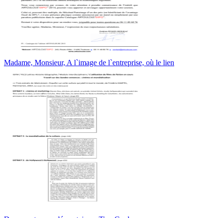
Madame, Monsieur, A l`image de l`entreprise, où le lien