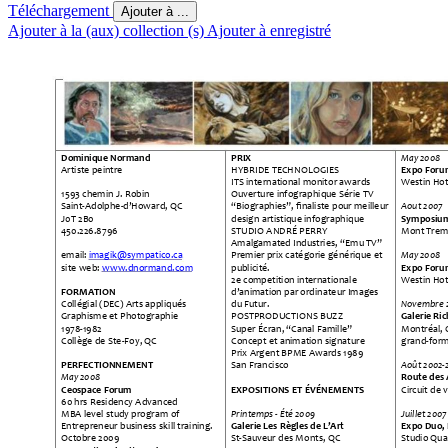
Téléchargement
Ajouter à ...
Ajouter à la (aux) collection (s)
Ajouter à enregistré
Dominique Normand 
PRIX 
May 2008 
Expo Foru
Artiste peintre 
HYBRIDE TECHNOLO
GIES 
ITS international monito
r awards 
Westin Hot
1593 chemin J. Robin
Ouverture infographique Sé
rie TV
Aout 2007 
Saint-Adolphe-
d’Howa
rd, QC
“Biographies”
, finaliste
 pour meilleur
Symposium
J0T 2B0 
design artistique infographi
que 
450.226.8796 
STUDIO ANDRÉ PERRY
Mont Trem
Amalgamated Industries, “
Emu TV”
May 2008 
email: 
imagik@sy
mpatico.ca
Premier prix catégorie gé
nérique et 
Expo Foru
site web: 
ww
w.dnormand.com
publicité. 
2e competition international
e 
Westin Hot
FORMATION 
d’animation par ordinat
e
ur Images 
Novembre 
Collégial (DEC) Arts appliq
ués 
du Futur. 
Graphisme et Photographie
POSTPRODUCTION
S BUZZ 
Galerie Ric
1978-1982 
Super Écran, “Canal Famille
”
Montréal, 
Collège de Ste
-Foy, QC 
Concept et animation signat
ure
grand-form
Prix Argent BPME Awa
rds 1989
PERFECTIONNEMENT
Août 2002-
San Francisco 
May 2008 
Route des 
Ceospace Forum 
EXPOSITIONS ET ÉVÉNEMEN
TS 
Circuit de v
60 hrs Residency Advan
ced 
Printemps - Été 2009 
Juillet 2007
MBA level study program 
of 
Galerie Les Règles d
e L’Art
Expo Duo, 
Entrepreneur business sk
ill training.
Octobre 2009 
St
-Sauveur des M
onts, QC 
Studio Qua