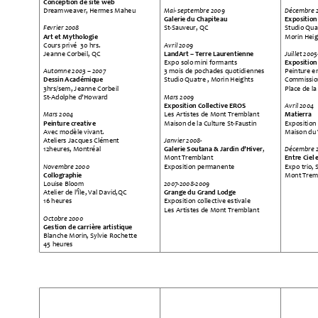
Conception de site 
web 
Mai- septembre 2009 
Décembre 2
Dreamweaver, Hermes Mah
eu 
Exposition 
Galerie du Chapite
au
Fevrier 2008 
St
-Sauveur, QC
Studio Quat
Art et Mythologie 
Morin Heig
Avril 2009 
Cours privé  30 hrs. 
LandArt 
–
 Terre Lauren
tienne
Juillet 200
Jeanne Corbeil, QC
Expositio
Expo solo mini formants
Automne 2003 
–
 2007 
3 mois de pochades quotidie
nnes
Peinture en
Dessin Acadé
mique
Studio Quatre , Morin Height
s 
Commission
3hrs/sem, Jeanne Corbeil
Place de la
Mars 2009  
St
-
Adolphe d’Howa
rd
Exposition Collective
 EROS 
Avril 2004  
Mars 2004 
Matierra 
Les Artistes de Mont T
remblant
Peinture creativ
e 
Maison de la Culture St
-Faustin
Exposition 
Avec modèle vivant.
Maison du V
Janvier 2008- 
Ateliers Jacques Clé
ment 
Décembre 2
12heures, Montréal
Galerie Soutana & Jardi
n d’Hive
r
, 
Entre Ciel 
Mont Tremblant 
Novembre 2000 
Exposition permanente
Expo trio, 
Collographie 
Mont Trem
2007-2008-2009 
Louise Bloom 
Grange du Gra
nd Lodge
Atelier de l’Île, Val David,QC
16 heures 
Exposition collective estiva
le 
Les Artistes de Mont T
remblant
Octobre 2000 
Gestion de carri
ère artistique
Blanche Morin, Sylvie R
ochette
45 heures 