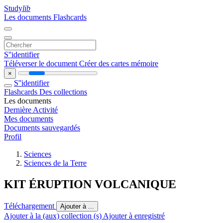
Study
lib
Les documents
Flashcards
S''identifier
Téléverser le document
Créer des cartes mémoire
×
S''identifier
Flashcards
Des collections
Les documents
Dernière Activité
Mes documents
Documents sauvegardés
Profil
Sciences
Sciences de la Terre
KIT ÉRUPTION VOLCANIQUE
Téléchargement
Ajouter à ...
Ajouter à la (aux) collection (s)
Ajouter à enregistré