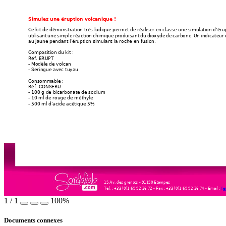
Simulez une éruption volcanique !
Ce kit de démonstration très ludique permet de réaliser en classe une simulation d'éru
utilisant une simple réaction chimique produisant du dioxyde de carbone. Un indicateur 
au jaune pendant l'éruption simulant la roche en fusion.
Composition du kit :
Réf. ERUPT
- Modèle de volcan
- Seringue avec tuyau
Consommable :
Réf. CONSERU
- 100 g de bicarbonate de sodium
- 10 ml de rouge de méthyle
- 500 ml d'acide acétique 5%
15 Av. des grenots - 91150 Etampes
Tel. : +33 (0)1 69 92 26 72 - Fax : +33 (0)1 69 92 26 74 - Email : 
[e
Powered by TCPDF (www.tcpdf.org)
1
/
1
100%
Documents connexes