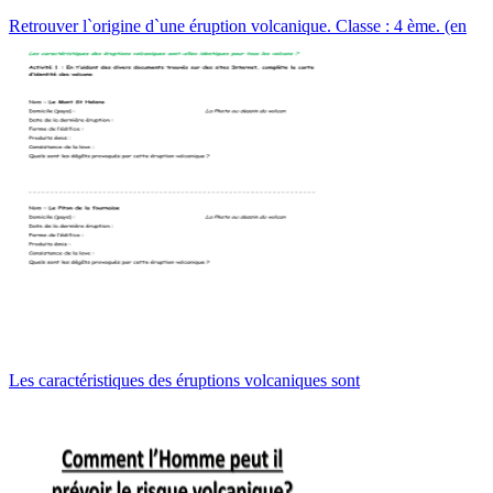
Retrouver l`origine d`une éruption volcanique. Classe : 4 ème. (en
Les caractéristiques des éruptions volcaniques sont