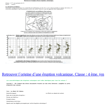
Retrouver l`origine d`une éruption volcanique. Classe : 4 ème. (en