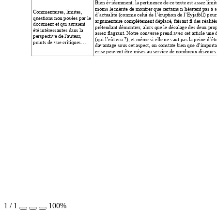
Bien évidemment, la pertinence de ce texte est assez limité
moins le mérite de montrer que certains n’hésitent pas à se
Commentaires, limites, 
d’actualité (comme celui de l’éruption de l’Eyjaföll) pou
questions non posées par le 
argumen
taire 
complètement déplacé, faisant fi des réalités
document et qui auraient 
prétendant démontrer
, alors que le décalage des deux pr
été intéressantes dans la 
assez flagrant. Notre converse prend avec cet article une 
perspective de l'auteur
, 
(qui l’eût cru ?), et même si elle ne vaut pas la peine d’ê
points de vue critiques…
davantage sous cet aspect, on constate bien que d’importa
crise peuvent être mises au service de nombreux discours
1
/
1
100%