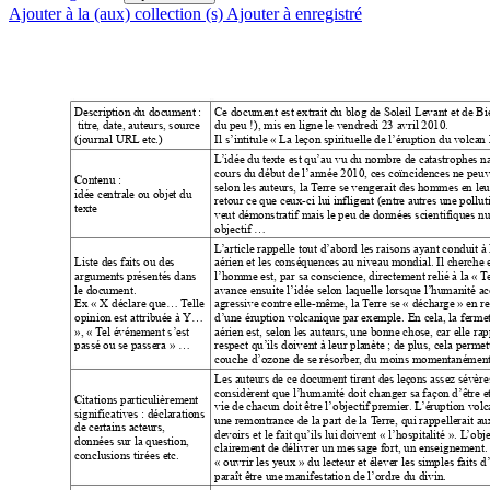
Ajouter à la (aux) collection (s)
Ajouter à enregistré
Description du document : 
Ce document est extrait du blog de Soleil Levant et de B
 titre, date, auteurs, source 
du peu !), mis en ligne le vendredi 23 avril 2010. 
(journal URL
 etc.)
Il s’intitule « La leçon spirituelle de l’éruption du volcan 
L
’idée du texte est qu’au vu du nombre de catastrophes na
cours du début de l’année 2010, ces coïncidences ne peuven
Contenu : 
selon les auteurs, la 
T
erre se vengerait des hommes en leu
idée centrale ou objet du 
retour ce que ceux-ci lui infligent (entre autres une pollut
texte
veut démonstratif mais le peu de données scientifiques nu
objectif …
L
’article rappelle tout d’abord les raisons ayant conduit à 
Liste des faits ou des 
aérien et les conséquences au niveau mondial. Il cherche 
argumen
ts 
présentés dans 
l’homme est, par sa conscience, directement relié à la « 
T
le document. 
avance ensuite l’idée selon laquelle lorsque l’humanité 
Ex « X déclare que… 
T
elle 
agressive contre elle-même, la 
T
erre se « déchar
ge » en re
opinion est attribuée à 
Y… 
d’une éruption volcanique par exemple. En cela, la fermet
», « 
T
el événement s’est 
aérien est, selon les auteurs, une bonne chose, car elle r
passé ou se passera » …
respect qu’ils doivent à leur planète ; de plus, cela permett
couche d’ozone de se résorber
, du moins momentanément
Les auteurs de ce document tirent des leçons assez sévère
considèrent que l’humanité doit changer sa façon d’être et
Citations particulièrement 
vie de chacun doit être l’objectif premier
. L
’é
ruption 
volc
significatives : déclarations 
une remontrance de la part de la T
erre, qui rappellerait 
de certains acteurs, 
devoirs et le fait qu’ils lui doivent « l’hospitalité ». L
’obje
données sur la question, 
clairement de délivrer un message fort, un enseignement. 
conclusions tirées etc.
« ouvrir les yeux » du lecteur et élever les simples faits d’
paraît être une manifestation de l’ordre du divin.