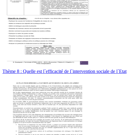
Thème 8 : Quelle est l`efficacité de l`intervention sociale de l`Etat