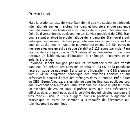
Précautions  
Mais la prudence reste de mise étant donné que 
«le secteur est dépenda
internationale sur les marchés financiers et boursiers et que ses entr
majoritairement des filiales et 
succursales de groupes internationaux 
été très diverse depuis quelques mois.» 
Le vice-président du CES, Ra
pour sa part analysé la problématique de la pauvreté. Bien qu'elle soi
celle que connaissent d'autres pays, elle n'en existe pas moins au Lu
pour un adulte seul le risque de pauvreté est estimé à 1.484 euros m
ménage avec une enfant ce risque s'établit à 3.116 euros par mois. Parmi
raisons de ce risque que le CES 
relève et sur lesquelles il préconis
retrouve un faible niveau d'éducation, le chôm
age, l'isolement et le
enfants à charge.  
Raymond Hencks souligne par ailleurs l'importance vitale des transf
sans eux (en dehors des pensions de retraite), 23,8% de la population
face au risque de pauvreté. Sans parler d'indexation, le CES s'enga
faveur 
«d'une adaptation périodique des transferts sociaux en nu
préserver le pouvoir d'achat des ménages dans le temps»
. Enfin, l'au
du CES, Serge Allegrezza, s'est plongé dans les finances publiques sou
que l'excédent de 6% d'avant 2001 n'est plus qu'un rêve du passé. Même
un excédent de 2% en 2007, il précise aussi que 
«les prévisions 
difficiles dans un petit pays dont la volatilité des principale
s grandeurs 
très forte.» 
Enfin, le CES suggère que 
«la politique budgétaire d
procyclique et éviter de stimuler la surchauffe de l'économ
ie ou
ralentissement économique 