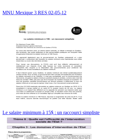
MNU Mexique 3 RES 02-05-12
Le salaire minimum à 15$ : un raccourci simpliste