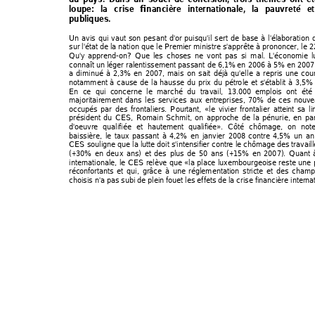
loupe: la crise financière internati
onale, la pauvreté e
publiques.  
Un avis qui vaut son pesant d'or puisqu'il sert de base à l'élaboration d
sur l'état de la nation que le Premier ministre s'apprête à prononcer, le 2
Qu'y apprend-on? Que les choses ne vont pa
s si mal. L'économie 
connaît un léger ralentissement passant de 6,1% en 2006 à 5% en 2007. L'
a diminué à 2,3% en 2007, mais on sait déjà qu'elle a repris une cou
notamment à cause de la hausse du prix du pétrole et s'établit à 3,5% 
En ce qui concerne le marché du travail, 13.000 emplois ont été
majoritairement dans les services aux ent
reprises, 70% de ces nouve
occupés par des frontaliers. Pourtant, 
«le vivier frontalier atteint sa l
président du CES, Romain Schmit, 
on approche de la pé
nurie, en pa
d'oeuvre qualifiée et hautement qualifiée». 
Côté chômage, on not
baissière, le taux passant à 4,2% en janvier 2008 contre 4,5% un an
CES souligne que la lutte doit s'intensifier contre le chômage des travai
(+30% en deux ans) et des plus de 50 ans (+15% en 2007). Quant à
internationale, le CES relève que 
«la place luxembourgeoise reste une 
réconfortants et qui, grâce à une r
églementation stricte et des champs
choisis n'a pas subi de plein fouet les effets de 
la crise financière interna