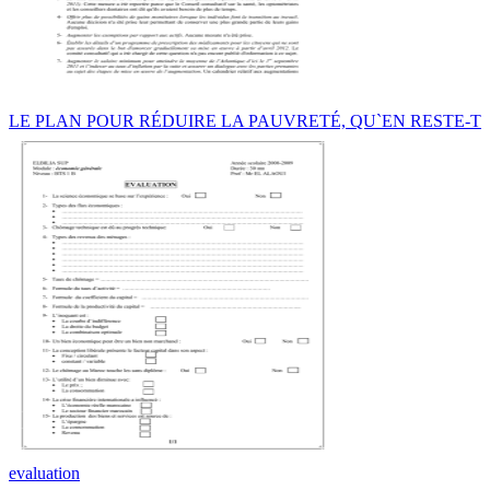
LE PLAN POUR RÉDUIRE LA PAUVRETÉ, QU`EN RESTE-T
evaluation