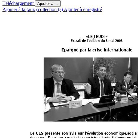
Téléchargement
Ajouter à ...
Ajouter à la (aux) collection (s)
Ajouter à enregistré
«LE JEUDI » 
Extrait de l’édition du 8 mai 2008 
Epargné par la crise internationale  
Le CES présente son avis sur l'évolution économi
que,social
du pays. Dans un souci de concision,
 trois thèmes ont é