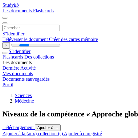
Study
lib
Les documents
Flashcards
S''identifier
Téléverser le document
Créer des cartes mémoire
×
S''identifier
Flashcards
Des collections
Les documents
Dernière Activité
Mes documents
Documents sauvegardés
Profil
Sciences
Médecine
Niveaux de la compétence « Approche globa
Téléchargement
Ajouter à ...
Ajouter à la (aux) collection (s)
Ajouter à enregistré