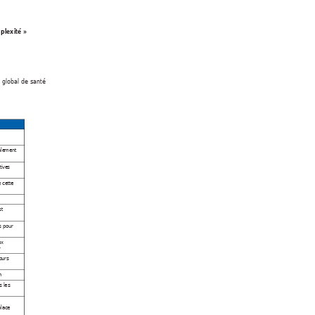
plexité 
»
e g
lo
ba
l de sa
nt
é  
a
le
men
t 
t
iv
e
s 
 c
et
te
st
s po
ur
u
x 
r
o
u
rs
n
s l
es
p
la
ce