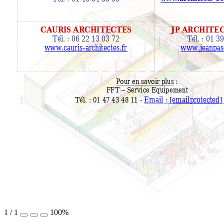
CAURIS ARCHI
TECTES 
JP ARCHITE
Tél. : 06 22 13 03
 72 
Tél. : 01 3
www
.cauris-archit
ectes.fr
www.jeanpas
Pour en savoir plus : 
FFT 
 Service Equipement 
–
Email 
: 
[email protected]
Tél. : 01 47 43 48 11 - 
1
/
1
100%