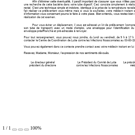
Afin 
d’éliminer 
cette 
éventualité, 
il 
p
araît 
important 
de 
s’assurer 
que 
vous 
n’êtes 
pas
une 
recherche 
de 
cette
bactérie 
da
ns 
votre 
tube 
digestif. 
Ceci 
c
onsiste 
s
implement 
à 
réalis
a 
température 
rectale
rectal. 
C’est 
une 
technique 
simple 
et 
indolore, 
identique 
à 
la 
p
rise 
de
l
fait 
réaliser 
ce 
prélèvement 
vous
-même 
mais 
si 
vous 
le 
souhaitez
, 
votre 
médecin 
traitant 
q
d’information 
vous 
concernant 
pourra 
le 
faire 
à 
votre place. 
Bien
 e
ntendu, 
vous 
restez 
bien 
réalisation de cet examen. 
Pour 
vous 
éviter 
u
n 
déplacement, 
il 
vous 
est 
adressé 
un 
kit 
de
prélèvement 
(compre
son  tube  de  transport)  avec  un  mode  d’e
mploi,  une  enveloppe  pour  l’identification  du
enveloppe préaffranchie et pré-adressée à renvoyer. 
Pour 
tout 
renseignement, 
vous 
pouvez 
nous 
joindre, 
du 
lundi 
au 
vendredi, 
de 
9 
h 
à 
17 
h 
contacter le Centre de Coordination de Lutte contre les Infections Nosocomiales au 03-
83
-
1
Vous pouvez également dans ce contexte prendre contact av
ec votre médecin traitant en lui 
Recevez, Madame, Monsieur, l’expression de nos sentiment
s dévoués.
Le directeur général 
Le Président du Comité de Lutte 
Le présid
président du directoire  
contre les Infections Nosocomiales 
méd
1
/
1
100%