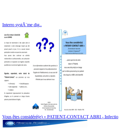
Interro systÃ¨me dig..
Vous êtes considéré(e) « PATIENT-CONTACT ABRI - Infectio