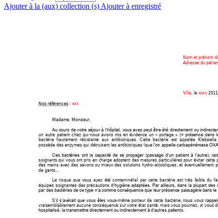
Ajouter à la (aux) collection (s)
Ajouter à enregistré
Nom et prénom du
Adresse du patien
Ville
, le 
xxxx
2011
Nos références 
: 
xxx
Madame, Monsieur, 
Au 
cours 
de 
votre séjou
r à
 l’hôpital, 
vous 
avez pe
ut 
être été 
directement 
ou 
indirecte
un 
autre 
patient 
chez 
qui 
nous 
avons 
mis 
e
n 
évidence 
un 
« portage
» 
(= 
présence 
dans
l
bactérie 
hautement 
résistante 
aux
antibiotiques. 
Cette 
bactérie 
est 
a
ppelée 
Klebsiell
a 
possède des enzymes qui détruisent les antibiotiques (que l
’on appelle carbapénémase OXA
Ces 
bactéries 
ont 
l
a 
capacité 
de 
se 
propager 
(passage 
d’
un 
patient 
à 
l’a
utre), 
rai
soignants 
qui 
vous
ont 
pris 
e
n 
charge 
adoptent 
des 
mesures 
particulières 
pour 
éviter 
cette 
des
mains 
avec 
des 
savons 
ou 
mie
ux 
des
solutions 
hydro
-alcooliques, 
et 
é
ventuellement 
p
de gants...  
Le 
risque 
que 
vous 
ayez 
été 
co
ntaminé(e) 
par 
cette 
bactérie 
est 
très 
fa
ible 
du 
fa
équipes 
soignantes 
des 
précaution
s 
d’hygiène 
adaptées. 
Par 
ailleurs, 
dans 
la 
plupart 
des 
par des bactéries de ce type n’a comme conséquence que leur présence passagère dans le t
S
-
même 
porteur 
de 
cette 
bactérie, 
nous 
vous 
’il 
s
’avérait 
que 
vous 
êtes 
vous
rappel
vraisemblablement 
aucune 
conséquence 
sur 
votre 
état 
s
anté, m
ais 
vous 
pourriez, 
si
vous 
d
hospitalisé, la transmettre directement ou indirectement à d’autres patients.