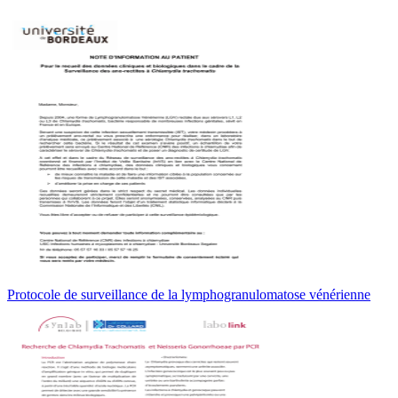
Protocole de surveillance de la lymphogranulomatose vénérienne