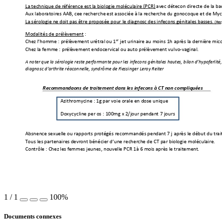
La technique de r
éférence est la biologie 
moléculaire (PCR) av
ec détection direct
e de la ba
Aux laboratoires AA
B, cette recherche 
est associée à la recher
che 
du
 gonocoque et de Myc
La sérologie ne
 doit pas être prop
osée pour le diagno
stic des infecti
ons génitales basses. 
(Rec
Modalités de prélè
vement 
: 
er
Chez l’homme : prél
èvement urétral 
ou 1
 jet urinaire au m
oins 1h après la derni
ère micti
Chez la femme : prél
èvement endoc
ervical ou auto pr
élèvement vulvo-vaginal.
A noter que la sé
rologie reste performante pour les i
nfection
s génitales hautes, b
ilan d’hypofertilit
diag
nostic d
’arthrite réactionnelle, syndr
ôme de Fiessinge
r Leroy Reiter 
Recommandati
ons de traitement dans 
les infections 
à CT non compliq
uées
Azithromycine : 1g par 
voie orale en d
ose unique 
Doxycycline per 
os : 100mg x 2/jour pen
dant 7 jours 
Abstinence sexuell
e ou rapports pr
otégés recommand
és pendant 7 j après le déb
ut du tra
Tous les partenaires d
evront bénéficier
 d’une recherch
e de CT par 
biologie molécul
aire. 
Contrôle : Chez les f
emmes jeune
s, 
nouv
elle PCR 1à 6 moi
s après le traitemen
t. 
1
/
1
100%
Documents connexes