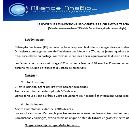
LE POINT SUR LES 
INFECTIONS URO-GE
NITALES A CHLAMYD
IA TRACH
(Selon les recommandations 2016 de la Société françai
se de dermatologie)
: 
Epidémiologie
Chlamydia trach
omatis (CT)
est une bac
térie 
responsab
le d’infections 
urogénital
es sexuelle
On assiste à une aug
mentation de l’in
cidence des 
infections à CT 
chez les jeunes,
 quel que so
f
réquence éle
vée du portage symptom
atique dans les 2 s
exes qui favorise la diff
usion de l’inf
Les facteu
rs de risques
 sont un âge < 25 ans 
chez la femme, 
< 30 ans chez l’h
omme, 
un 
no
partenaires sexuel
s et l’absence d’utilisa
tion de préser
vatifs.
 :
Clinique

chez l’homme
, 
CT est le principal 
agent des urétrites n
on gonococciques.  
Atteinte asympt
omatique dans plus de 5
0% des cas.  
Signes cliniques 
= 
g
êne urétrale voire é
coulement clair, modér
é et intermittent. Co
mplicati

chez la femme
, 
Atteinte asympt
omatique dans 50 à 90%
 des cas. 
La cervicite est la
 manifestation la plus 
fréquente entrainant des leuc
orrhées proches des
 
Complications = salp
ingite, avec à term
e un risque de stérilité
 tubaire et grossesse extra-ut
:
Diagnostic des 
infections génitales b
asses 