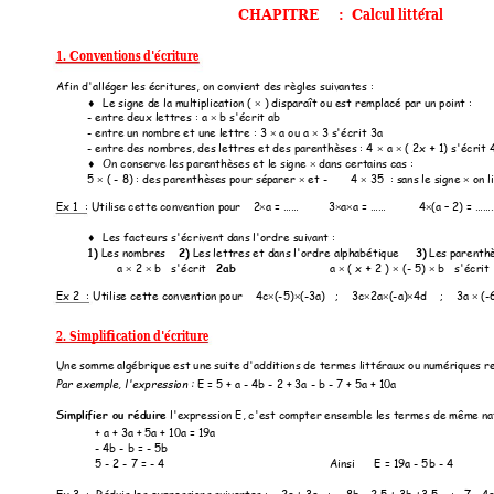
CHAPITRE  
   :  Calcul littér
al 
1. Conventions d'écriture 
Afin d'alléger les écr
itures, on convient des r
ègles suivantes :
Le signe de la multiplica
tion ( 
 ) di
sparaît ou est remplacé par un 
point :


- entre deux lettr
es : a 
 b s'écr
it ab 

- entre un nombr
e et une lettre : 3 
 a ou a 
 3 s'écr
it 3a 


- entre des nombre
s, des lettres et d
es parenthèses : 4
a 
 ( 2x 
+
 1) s'écrit


On conserve les par
enthèses et le signe 
 dans certains cas :


5 
( 
- 8) : des parenthèses pour
 séparer 
 et -
4 
 35  : sans le signe 
 on
 l




Ex 1  : Utilise cette co
nvention pour  
  2
a = ……        
3
a
a = ……          4
(a 
–
2) = …




Les facteurs s'écr
ivent dans l'ordr
e suivant : 

1)
 Les nombres    
2)
 Les l
ettres et dans l'ordr
e alphabétique     
3)
 Les parenth
a 
2 
 b   s'écrit   
2ab
a 
 ( x 
+
 2 ) 
 (
- 5) 
 b   s'écrit 





Ex 2  : Utilise cett
e convention pour    
4c
(-
5)
(-3a)   ;  
  3c
2a
(-
a)
4d    ;    3a 
 (-






2. Simplification d'écriture 
Une somme algébr
ique est une suite d'additio
ns de termes littér
aux ou numériques r
e
E = 5 +
 a - 4b - 2 + 3a 
- 
b 
-
 7 + 5a + 10a
Par exemple, l'expr
ession : 
Simplifier ou rédu
ire
 l'expression E, c'
est compter ens
emble les termes d
e même nat
+ a + 3a + 5a + 10a = 19
a    
- 4b - b = - 5b    
5 
- 
2 
- 7 = - 4 
Ainsi      E = 19a - 5
b - 4