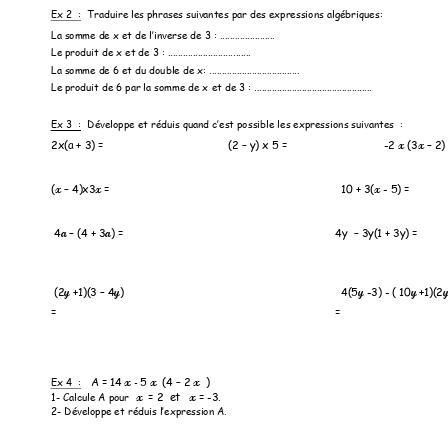
Ex 2  :
Tr
aduire les phrases suivantes par
 des expressio
ns algébriques:           
La somme de x et de l’i
nverse de 3 : ...
...................
Le produit de x et d
e 3 : ...........................
...... 
La somme de 6 et du dou
ble de x: ......
..............................
Le produit de 6 p
ar la somme de x 
et de 3 : ............
................................... 
Ex 3  :
Développe 
et réduis quand c’est po
ssible les expression
s suivantes
: 
2x(a + 3) =
(2 
–
 y) x 5 =  
-
2 
(3
–
2) 
x
x
(
–
 4)x3
=
10 + 3(
 - 
5) = 
x
x 
x
 4
–
 (4 + 
3
) =
4y  
–
 3y(1 + 
3y) =  
a 
a
(2
 +1)(3 
–
 4
) 
4(5
 -3) - ( 10
 +1)(
2
y
y
y
y
= 
= 
A = 14
5
(4 
–
 2
) 
Ex 4  :
x 
 x
 x
- 
= 2  et 
= 
-
3.
1- Calcule A pour
x
 x
2- 
Dé
veloppe et r
éduis l’expression A. 