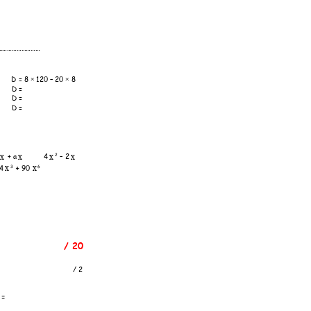
……………
…………
D = 8 
 120 
–
20 
8 


D = 
D = 
D = 
x
x
x
x
2
+ a
4
–
 2
x
x
3
6 
4
+
90
/ 20 
/ 2   
 = 