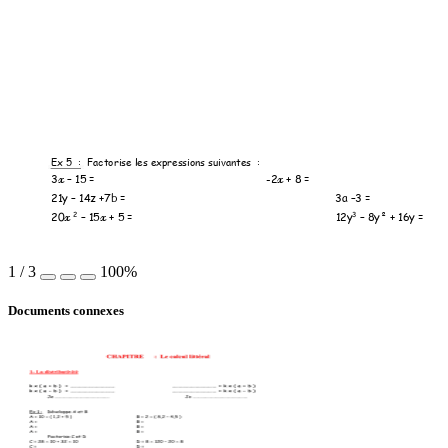
Ex 5  :
Factor
ise les expressions suiv
antes  
: 
3
–
 15 
= 
-2
 + 8 =
x
x
21y 
–
 14z
 +7b = 
3a 
–
3 = 
2
3
20
–
15
+ 5
= 
12y
–
 8y² + 1
6y = 
x
x
1
/
3
100%
Documents connexes