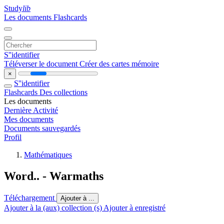
Study
lib
Les documents
Flashcards
S''identifier
Téléverser le document
Créer des cartes mémoire
×
S''identifier
Flashcards
Des collections
Les documents
Dernière Activité
Mes documents
Documents sauvegardés
Profil
Mathématiques
Word.. - Warmaths
Téléchargement
Ajouter à ...
Ajouter à la (aux) collection (s)
Ajouter à enregistré