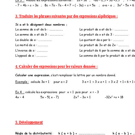
Ex 3  :
Réduis les expr
essions suivantes :    
2a + 3a   ;   
-8
b 
–
 2,5
 + 3b +3,5    ;   7 
- 4a
2
- 
7 
 4b 
c 
 3a   ;   8c 
 7a - 7a - 4 + 7 
( 
- 3a) 
 c + 5
a    ;   a
a 
–
 a  ;   3x
–
 5x + 6 







3. Traduire les phrases suivantes par des expressions algébriques : 
Si a et b désignen
t deux nombres : 
La somme de a et de b : 
..................  
Le produit de a et de b : 
..................
La somme de x et de 3 :
 .................. 
Le produit de x et de 3 :
 .................. 
Le double de a : ...
...............  
Le quotient de a par b : .
.............
La moitié de a : ....
..........  
Le produit de 3x et d
e 2x : ............
.. 
L’inverse de a : ......
........
Le produit de 6 par la so
mme de x et de 
L’o
pposé de a : .....
......... 
La somme de 6 par le pro
duit de x et de 
4. Calculer des expressions pour les valeurs données : 
Calculer une expre
ssion
, c’est re
mplacer la lettre par
 un nombre donné.
Exemple :  calcule 3
a + 1     pour a = 2  
              3 a + 1  = 3 x a + 1  = 3
 x 2  + 1 = 6 + 1 
Ex 4  : calcule le
s expressions  pour  
x = 1  puis pour  x = 
- 3 
2
4x 
–
 4     
5x - 5( x - 7)    
2x² - 3x + 1     
-
32x
 +x + 18 
5. Développement 
Rè
gle de la distri
butivité
 :
k ( a +
 b ) = ………………………
…………      
k 
( a - 
b ) = 