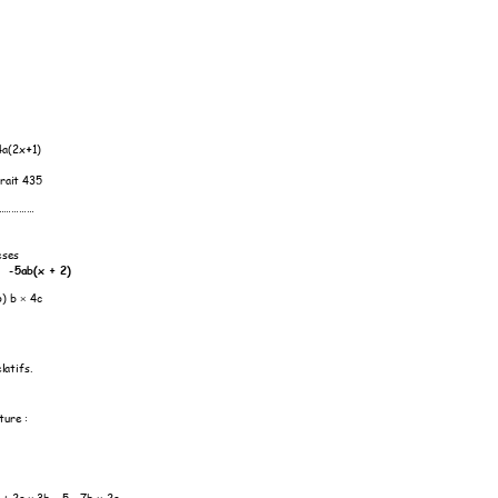
 4a(2x
+
1)
irait 435 
………………
èses
   
-
5ab(x + 2)
6
) b 
 4c   

latifs. 
ure :  