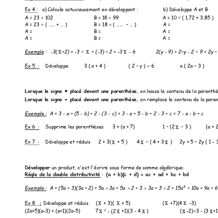
Ex 4 : 
a) Calcule astucieus
ement en développant
 : 
b) Développe A et B
A = 23 
 102 
B = 1
8 
99 
A = 10 
 ( 1,72 + 3,85 ) 



A = 23 
( …… +
 … )
B = 18 
( ……  –
… )
A = 


A = 
B = 
A = 
A = 
B = 
A = 
x
x
x
Exemple :
 -
3(
+2) = -
3 
+ (
-3) 
 2 = -3
 - 6    
2(y - 9) = 2
y 
- 
2 
 9 = 2y 
–




Ex 5  :
Développe 
3 ( a + 4 ) 
( 2 
–
 y ) 
6 
a ( 2a 
–
 3 ) 

+
Lorsque le signe 
placé devant une 
parenthèse,
 o
n laisse le contenu de l
a parenth
-
Lorsque le signe 
placé devant une 
parenthèse,
 o
n remplace le contenu de l
a paren
Exemple :
A = 3 -
 a + (5 - b) + 2 - (3 
- c) = 3 - a + 5 - 
b + 2 - 3 + c = 7
 - 
a 
- b + 
c 
x
Ex 6  :
Supprime les 
parenthèses 
 3 + (a + 7) 
1 
–
(2
–
 3 ) 
(a + 2
x
x
x
Ex 7  :
Développe et r
éduis 
2 + 3(
 + 5 ) 
4
–
 ( 4 + 3
 ) 
2y + 5 
–
 2y ( 1 - 3
Développer
 un 
produit, c'est l'écr
ire sous forme de som
me algébrique:
Règle de la doubl
e distributivité
:  
(
a + b)(c + d) = ac +
 ad + bc + bd
Exemple :
A = (5
a + 3)(3a + 2) = 5a 
 3a + 5a 
 2 + 3 
 3a + 3 
 2 = 15a² + 10a + 9
a + 




x
x
x
x
Ex 8
  : 
Développe 
et réduis     (
 + 3)( 
 + 5) 
(
 +7)(4
 -3)     
x
x
x
x
x
2
(2a+5)(a-3) + (
a+1)(2a-
5)
 7
 +1)(3 - 4
) 
(
-
2)
3 
-
(3
+1
 - 
(2
