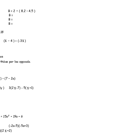
B = 
2 
 ( 8,2 
–
 4,5 ) 

B = 
B =  
B =  
 18    
x
x
(
–
 4 ) 
 (-3
) 

èse
thèse par les oppo
sés.
) 
–
 (7 
–
 2a)      
x
x
y )     
3(2
-7) - 
5(
+1) 
6 = 15a² + 19a + 6
(-
2a
-5)(-5a+3)  
x
)(2
+2) 