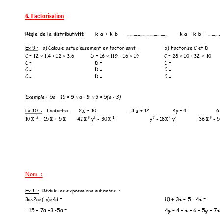
6. Factorisation  
Règle de la distri
butivité
 :
k a + k 
b  = ………………
………………      
k a 
–
k 
b = ………
Ex 9 : 
a) Calcule astucieus
ement en factorisant
 : 
b) Factorise C et D
C = 12 
 1,4 + 12 
 3,6 
D = 16 
 119 
–
 16 
19
C = 28 
 10 + 32 
10






C =  
D = 
C =  
C =  
D = 
C =  
C =  
D = 
C =  
Exemple :
5a 
–
 15 = 
a 
–
 3 = 5(a - 
3)    
5
5


x
x
Ex 10  :
Factorise      
 2
–
10
-3
 + 12 
4y 
–
 4 
6
x
x
x
x
x
x
x
2
7
5
3
4
4         
5
10
+ 5
42
–
 15
² 
y
 - 
18
 y
 - 
30
 y
36
 - 
5
Nom  :
Ex 1  :
Réduis les ex
pressions suivante
s  
: 
 =
10 + 3
–
5 
- 4
= 
3c
2a
(-
a)
4d
x
x



 -15 + 7a +3 
–
5a =
4
–
 4 + 
 + 
6 
–
 5
–
 7
y 
x
y
x