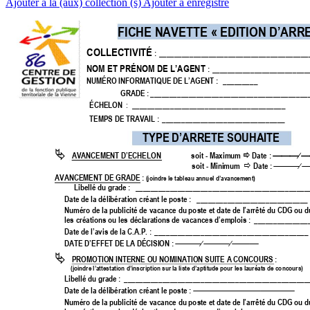
Ajouter à la (aux) collection (s)
Ajouter à enregistré
FICHE NAVETTE « E
DITION D’A
RRE
COLLECTIVITÉ
 : 
_______________________________________
NOM ET PRÉNOM DE L’AGENT
: 
_________________________
NUMÉRO INFORMATIQUE DE L’AGENT : 
_________
GRADE :
_________________________________________
ÉCHELON 
 : 
________________________________________
TEMPS DE TRAVAIL 
: 
________________________________
TYPE D’
ARRETE SOUHAITE 

AVANCEMENT D’ECHELON
soit - Maximum 
 Date 
: 



soit - Minimum  
 Date : 


AVANCEMENT DE GRADE 
: 
(joind
re le tableau annu
el d’avancemen
t)
Libellé du grade : 
_____________________________________________
Date de la délibé
ration créant le poste : 
_____________________________
Numéro de la publicité de
 vacance du po
ste et date de
 l’arrêté du CDG ou d
les créations ou l
es déclarations de
 vacances
 d’emplois
 : 
______________
Date de l’avis
 de la C.A.P.
 : 
________________________________________
DATE D’EFFET DE LA DÉCISION : 






PROMOTION INTERNE OU NOMINATION SUITE A CONCOURS 
: 
(joindre l’attes
tation d’insc
ription sur la liste d
’aptitude po
ur l
es lauréats de co
ncours) 
Libellé du grade : 
________________________________________________
Date de la délibé
ration créant le poste : 

Numéro de la publicité de
 vacance du po
ste et date de
 l’arrêté du CDG ou d