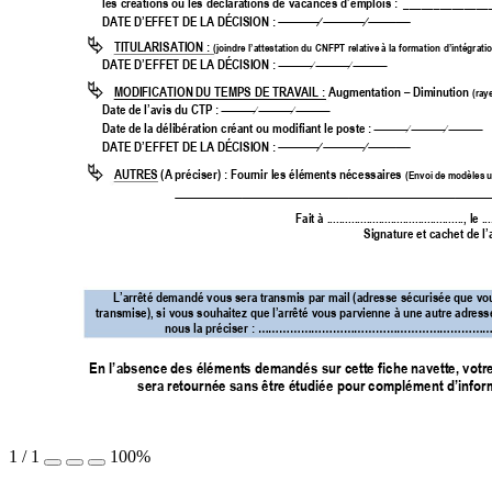
les créations ou l
es déclarations de
 vacances
 d’emplois
 : 
______________
DAT
E D’EFFET DE LA DÉCISION : 





TITULARISATION 
: 
(joindre l’att
estation du
 CNFPT relative à la formatio
n d’intégrati
DATE D’EFFET DE LA DÉCISION : 




MODIFICATION DU TEMPS DE TRAVAIL : Augmentation 
–
 Diminution 
(ray
Date de l’avis
 du CTP : 



Date de la délibé
ration créant ou modifiant le poste : 



DATE D’EFFET DE LA DÉCISION : 






AUTRES (A préciser) : Fournir le
s éléments néc
essaires
(Envoi d
e modèles 

Fait à .........
..................
................
.., le ...
Signature et cachet de 
l’
L’arrêté demandé v
ous sera transmis
 par mail (adresse
 sécurisée que
 vo
transmise
), si 
vous souhaitez que l’arrê
té vous parvienne 
à une autre adress
nous la précise
r : 
………………………………………………………
En l’absence des éléments demandés sur 
cette fiche navette, vot
sera retournée sa
ns être étudiée po
ur
 complément 
d’i
nfor
1
/
1
100%