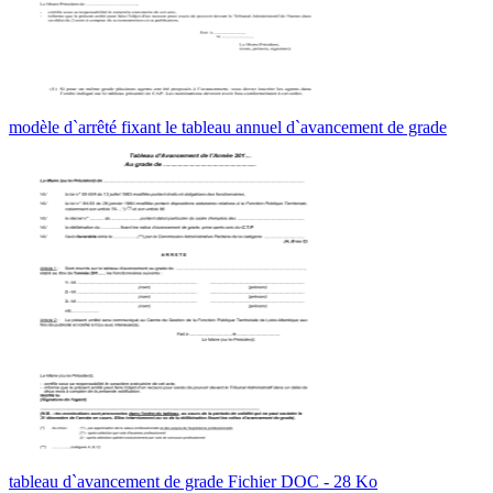
modèle d`arrêté fixant le tableau annuel d`avancement de grade
tableau d`avancement de grade Fichier DOC - 28 Ko