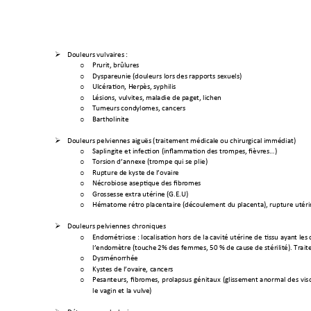
Douleurs vulvaires
 : 

Prurit, brûlures 
o
Dyspareunie (d
ouleurs lors des rapp
orts sexuels) 
o
Ulcération, Herp
ès, syphilis 
o
Lésions, vulvites, 
maladie de paget,
 lichen 
o
Tumeurs condylo
mes, cancers 
o
Bartholinite 
o
Douleurs pelvienn
es aiguës
 (traitement médical
e ou chirurg
ical immédiat) 

Saplingite et infe
ction (infla
mmation des trompes
, fièvres…)
o
Torsion d’annexe
 (tr
ompe qui se plie)
o
Rupture de kyste de
 l’ovaire
o
Nécrobiose aseptiq
ue des fibromes 
o
Grossesse extra utérin
e (G.E.U) 
o
Hématome rétr
o placentaire (déc
oulement du placent
a), rupture utér
o
Douleurs pelvienn
es chroniqu
es 

Endométriose : localisation
 hors de 
la cavit
é utérine de 
tissu ayan
t les
o
l’endomètre
 (touche
 2% des femm
es, 50 % de caus
e de stéril
ité). Trai
Dysménorrhé
e  
o
Kystes de l’ovaire
, cancers
o
Pesanteurs, 
fibro
mes, 
prolapsus 
génitaux 
(glisse
ment 
anormal 
des 
vis
o
le vagin et la vulv
e)  