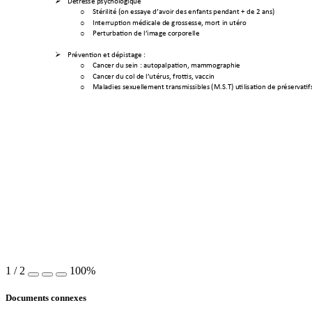
Détresse psychologiq
ue 

Stérilité (on essa
ye d’avoir 
des enfants pendant +
 de 2 ans)
o
Interruption médical
e de grossesse, 
mort in utér
o 
o
Perturbation de l’im
age corp
orelle
o
Prévention et dépistag
e : 

Cancer du sein : aut
opalpation, mam
mographie 
o
Cancer du col de
 l’utérus, frottis
, vaccin
o
Maladies sexuell
ement tra
nsmissibles (M.S.T) utili
sation de préser
vatif
o
1
/
2
100%
Documents connexes