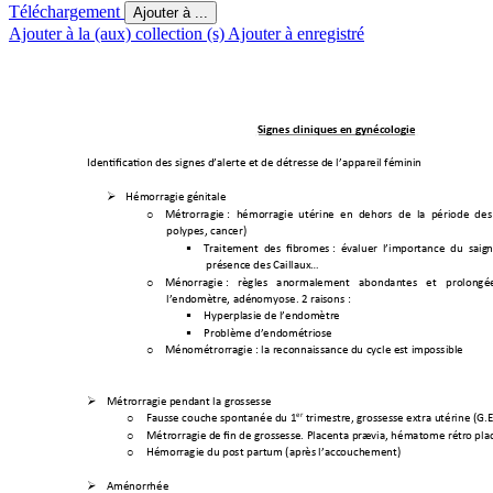
Téléchargement
Ajouter à ...
Ajouter à la (aux) collection (s)
Ajouter à enregistré
Signes clinique
s en gynéco
logie 
Identification des signe
s d’alerte 
et de détress
e de l’appareil fé
minin
Hémorragie géni
tale 

Métrorragie : 
hémorragie  utérine 
en 
dehors 
de 
la 
période 
des
o
polypes, cancer)
Traitement 
des  fib
romes : 
évaluer  
l’imp
ortance 
du  saig
n

présence des Caillaux
… 
Ménorragie : 
règles 
anormalement 
abondantes 
et 
prolongé
o
l’endomètre, adén
omy
o
se
. 2 rais
ons : 
Hyperplasie de l’end
omètre

Problème d’end
ométriose

Ménométrorrag
ie : la recon
naissance du cycle est i
mpossible 
o
Métrorragie pend
ant la grossesse

er
Fausse couche sp
ontanée du 1
 trimestr
e, grossesse 
extra utérine (G.E
o
Métrorragie de fin
 de gross
esse. Placenta præ
via, hématome rétr
o pla
o
Hémorragie du p
ost partum 
(apr
ès l’
accouchement)
o
Aménorrhée 
