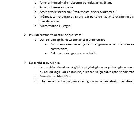
Aménorrhée pri
maire : absence de
 règles après 
16 ans 
o
Aménorrhée et
 grossesse 
o
Aménorrhée sec
ondaire (traitements,
 divers syndr
omes
…)
o
Ménopause 
: 
entre 
50 
et 
55 
ans 
par 
perte 
de 
l’activité 
ovarienne 
dis
o
menstruations 
Malformation du 
vagin 
o
IVG intéruption v
olontaire de gross
esse : 

Doit se faire apr
ès les 14 se
maines d’aménorrhé
e
o
IVG 
médicamenteus
e 
(arrêt 
de 
grossess
e 
et 
médicamen

contractions) 
IVG avec curetage s
ous anesthésie 

Leucorrhées puru
lentes 

Leucorrhée : 
écoulem
ent 
génital 
physiologique 
ou 
pathologique 
non 
s
o
du col, du vagin, 
oui de la vulve, 
elles sont augmen
tées par l’inflam
mati
Mycosiques, blan
châtre 
o
Infectieuse : tricho
mas (verd
âtres), gonocoque (jaunât
re), chlamidiae
o