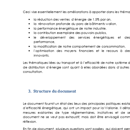
Ceci vise essenti
ellement les amé
liorations à 
apporter dans les thém
a
la réduction d
es ventes 
 d’énergie de 1.
5% par an, 

la  rénovation p
rofonde du parc 
de bâtiment
s wallon,  

la performan
ce énergétique de notr
e industrie, 

la contribut
ion exemplaire de
s pouvoirs publ
ics,  

le 
développement 
des 
services 
énergétiques 
et 
des

performance,
la modification 
de notre compo
rtement de con
sommation,  

l’optimisat
ion 
des 
moy
ens 
financiers 
et 
le 
recours 
à 
des

innovants. 
Les thématiqu
es liées 
au transport et à l’ef
ficacité de notre sy
stème d
de 
distr
ibution 
d’éne
rgie 
sont 
quant 
à 
elles 
abordées 
dans 
d’autr
es
consultation.
3.
Structure du docu
ment 
Le document fournit un 
état des 
lieux des
principales politiques exist
d’efficacité 
én
ergétique, 
qu
i 
ont 
un 
i
mpact 
pour 
la 
Wallonie. 
Il 
détai
mesures 
existante
s 
de 
type 
réglementa
ires, 
incitatives 
et 
de
se
document 
ne 
se 
veut 
pa
s 
exhaustif, 
mais 
doit 
être 
envisagé 
comm
réflexion.   
En 
fi
n 
de 
document, 
pl
usieurs 
questions 
s
ont 
posées, 
qui 
doivent 
per