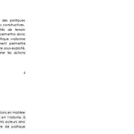
 
des 
polit
iques 
n
s 
constructi
ves, 
ités 
de 
terrain 
permettra 
don
c 
it
ique  wallonn
e 
ment 
permettre
e 
sous-exploité
, 
rer 
les 
actions
2 
tions en matière 
 
en 
Wallonie, 
à 
nts 
acteurs 
a
insi 
re 
de 
polit
ique 