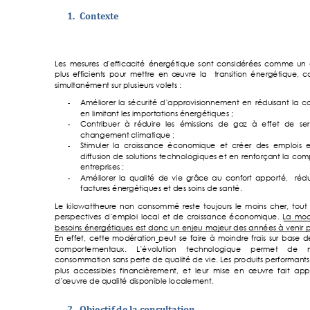
1.
Contexte 
Les 
mesur
es 
d'eff
icacité 
énerg
étique 
sont 
considérées 
comme 
un 
plus 
efficients 
pour 
mettre 
en 
œuvre 
la 
trans
ition 
énergétique, 
ca
simultanément s
ur plusieurs volet
s : 
-
Améliorer 
la 
sécurité 
d’
approvisionnem
ent 
en 
rédu
isant 
la 
c
en limitant le
s importations én
ergétiques ; 
-
Contribuer 
à 
réduire 
les 
émissions 
de 
gaz 
à 
ef
fet 
de 
ser
changement 
climatique ; 
-
Stimuler  la 
croissanc
e 
économ
ique 
et  créer 
des 
emplois  
diffusion 
de 
solutions 
technologiques et 
en 
r
enforçant 
la 
comp
entreprises ; 
-
Améliorer 
la 
qua
lité 
d
e 
v
ie 
grâce 
au 
confo
rt 
apporté
, 
r
édu
factures éne
rgétiques et des so
ins de santé. 
Le 
kilowattheure 
non 
consomm
é 
reste 
toujours 
le 
moins 
cher, 
tout 
perspectives 
d’emp
loi 
local 
et 
de 
croi
ssance 
économ
ique. 
La 
m
od
besoins 
énergétique
s 
es
t 
donc 
un 
enjeu 
maj
eur 
des 
années 
à 
venir 
p
En 
effet, 
cette 
modération 
peut 
s
e 
faire 
à 
moindre 
frais 
s
ur 
b
ase 
d
comportement
aux. 
L’évolution 
techno
logique 
permet 
de
consommation sans perte de qualité de 
vie. Les 
produits performan
ts
plus 
accessibles 
fi
nancièrement, 
et 
l
eur 
mise 
en 
œuvre 
fait 
app
d’œuvre de qua
lité disponible 
localement
. 
2.
Objectif de la cons
ultation 