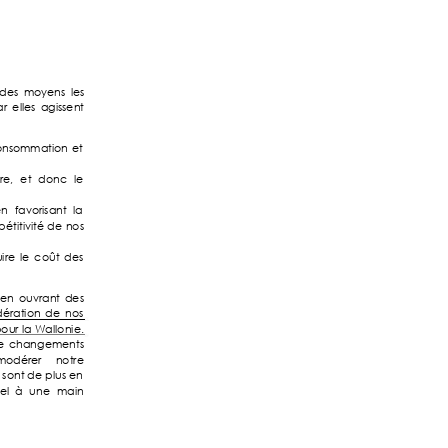
des
moy
ens 
les 
r 
elles 
agissent 
onsommation 
et
re, 
et 
donc 
le 
en 
favori
sant 
la 
étiti
vité 
de 
nos 
ire 
l
e 
c
oût 
des 
en 
ouvrant 
des
ération 
de 
nos 
our 
la 
W
allonie
. 
e 
changemen
ts 
modérer 
notre 
 
sont de plus 
en 
el 
à 
une 
main 