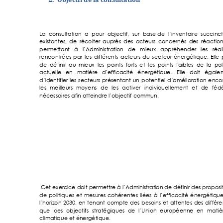
La 
consultation 
a 
pour 
objectif, 
sur 
base 
de 
l’inventaire 
succinct
existantes, 
de 
récolter
auprès 
des 
acteurs 
concernés 
des 
r
éactio
permettant 
à 
l’Administration 
de 
mieux 
appréhender 
les 
réal
rencontrées 
par 
les 
différ
ents 
acteurs 
d
u 
secteur 
énergétique. 
Elle 
de  déf
inir  au 
mieux  les 
points  forts 
et  le
s  points 
faibles  de 
la  pol
actuelle 
en 
m
atière 
d’efficacité 
énergé
tique. 
Elle 
doit 
é
gale
d’identifier
les 
secteurs 
présentant 
un 
pot
entiel 
d’a
m
élioration 
encor
les 
meilleurs 
moyens 
de 
les 
activer 
individuellement 
et 
de 
fédé
nécessaires af
in 
atteindre l’obje
ctif commun
. 
Cet exercice doit 
permettre à 
l’Administrat
ion de 
définir des 
proposi
de
poli
tiques 
et 
mesures 
cohérentes 
liée
s 
à 
l’efficacité 
énergétique
l’horizon 
2030, 
en 
ten
ant 
compte 
des 
beso
ins 
et 
attentes 
des 
diffé
re
que 
des 
objectifs 
stratégiques 
de 
l’Union
européenne 
en 
matiè
climatique et én
ergétique. 