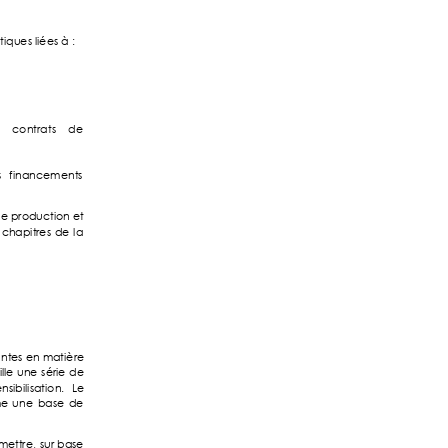
tiques liées à : 
 
contrats 
de
 
financement
s 
e production e
t 
 
chapitr
es 
de 
la 
ant
es 
en matière 
lle 
une 
série 
de  
nsibilisation. 
Le 
e 
une 
ba
se 
de 
mett
re, 
sur 
base 