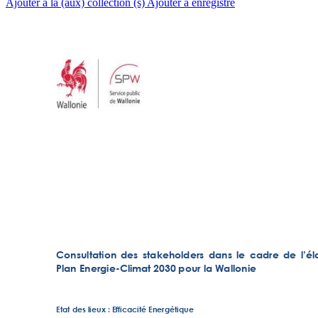
Ajouter à la (aux) collection (s)
Ajouter à enregistré
Consultation 
des 
stakeholders 
dans 
le 
cadre 
de 
l’é
Plan Energie-Clim
at 2030 pour la W
allonie 
Etat des lieux 
: 
E
fficacité Energ
étique 