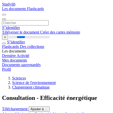
Study
lib
Les documents
Flashcards
S''identifier
Téléverser le document
Créer des cartes mémoire
×
S''identifier
Flashcards
Des collections
Les documents
Dernière Activité
Mes documents
Documents sauvegardés
Profil
Sciences
Science de l'environnement
Changement climatique
Consultation - Efficacité énergétique
Téléchargement
Ajouter à ...