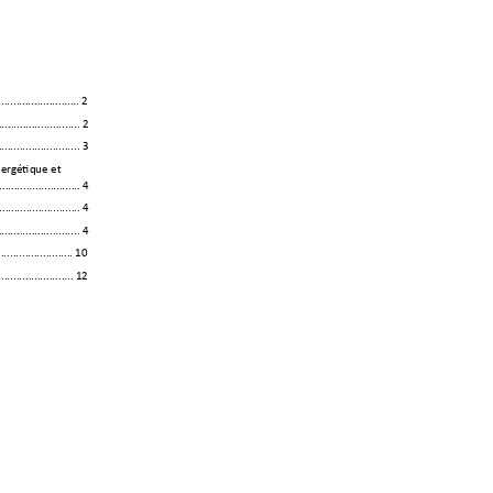
...........................
 2 
...........................
 2 
...........................
 3 
ner
gétique et 
...........................
4 
...........................
 4
...........................
 4 
.........................
10
.........................
12