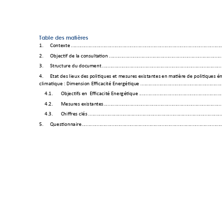
Table des ma
tières 
1.
Contexte 
...............................................................................................................
2.
Objectif de la consulta
tion 
...................................................................................
3.
Structure du docum
ent 
........................................................................................
4.
Etat des lieux des p
olitiques et mesures 
existantes en 
matière de politiques é
climatique : Di
mension Efficacité Energ
étique 
............................................................
4.1. 
Objectifs en  Efficacit
é Energétiqu
e 
.............................................................
4.2. 
Mesures existant
es 
.......................................................................................
4.3. 
Chiffres clés
..................................................................................................
5.
Questionnaire
.......................................................................................................