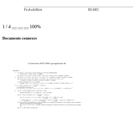
Probabilit
´
es
EI-SE3
1
/
4
100%
Documents connexes