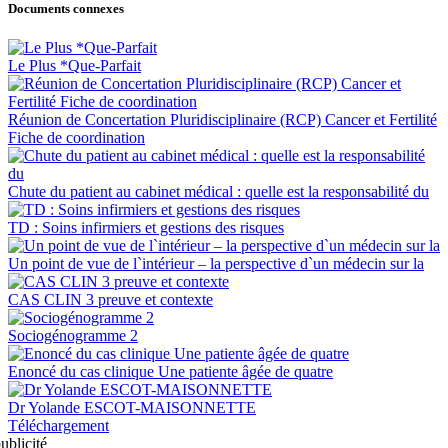
Documents connexes
Le Plus *Que-Parfait
Réunion de Concertation Pluridisciplinaire (RCP) Cancer et Fertilité
Fiche de coordination
Chute du patient au cabinet médical : quelle est la responsabilité du
TD : Soins infirmiers et gestions des risques
Un point de vue de l`intérieur – la perspective d`un médecin sur la
CAS CLIN 3 preuve et contexte
Sociogénogramme 2
Enoncé du cas clinique Une patiente âgée de quatre
Dr Yolande ESCOT-MAISONNETTE
Téléchargement
ublicité