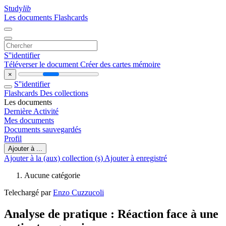
Study
lib
Les documents
Flashcards
S''identifier
Téléverser le document
Créer des cartes mémoire
×
S''identifier
Flashcards
Des collections
Les documents
Dernière Activité
Mes documents
Documents sauvegardés
Profil
Ajouter à ...
Ajouter à la (aux) collection (s)
Ajouter à enregistré
Aucune catégorie
Telechargé par
Enzo Cuzzucoli
Analyse de pratique : Réaction face à une