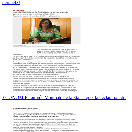
dembele3
ÉCONOMIE Journée Mondiale de la Statistique: la déclaration du