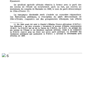
Djaument.
des
former
à
le
Le
parti
syndicat
africain
réussira
agricole
avec
l'Ouest
de
de
fait,
un
qui
au
parti
recevra
cercles
six
mouvement,
démocratique
du
de
Bamako
le
lendemain
de
1946,
nom
parti
en
congrès
Côte-d'Ivoire
de
(1).
électorale
d'entrée
La
régionaliste.
un
caracbère
campagne
revêb
de
du
démocratique
à
Les
l'exception
formations
parti
politiques,
Les
des
Côte-d'Ivoire,
ethniques.
efforts
groupements
sur
s'appuient
(C.E.F.A.).
été
d'Etudes
le 
Comité
Franco-Africaines
1944
(1)
En
créé
avait
d'études
formèrent
le
éléments
communistes
les
Les
groupe
avancés
plus
»
«
du
des
du
fusion
G.E.C.,
du
groupe
de
la
P.D.CI.
C.E.F.A.,
(G.E.C). Le
né
est
à
Aussi
Africain.
Agricole
sa 
l'Ouest
du
Syndicat
naissance
de
six
et
cercles
diversité
des
La
front
le
P.D.C.I.
politique.
était-il
parti
qu'un
uni
un
plus
favorisé-
le
qu'il
P.D.C.I.
revirement
le
a
tendances
qui
animaient
politiques
1950.
effectua
en
6