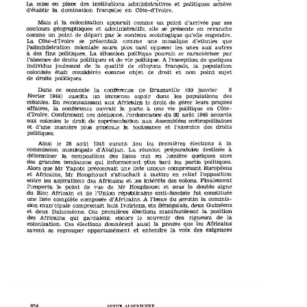
institutions
des
La
place
mise
achève
et
politiques
administratives
'en
domination
d'établir
la
françallse
Côte-d'Ivoire.
en
Mais
la
d'arrivée
si
comme
ses
colonisation
un
apparaît
par
point
géographiques
'et
revanche
contours
elle
se
en
présente
administratifs,
de
départ
le
comme
un
point
contenu
sociologique
qu'elle
engendre.
par
La
Côte-d'Ivoire
d'ethnies
que
se
présentait 
une
mosaïque
comme
l'iadimmilstration
les
tard
coloniale
saura
opposer
aux
autres
plus
unes
à
des
fins
La
par
caractériser
situation
pouvait
se
politiques.
politique
de
l'absence
droits
A
de
de
l'exception
politiques
vie
et
politique.
quelques
individus
jouissant
de
la
la
de
français,
qualité
population
citoyens
était
de
droit
objet
non
considérée
comme
et
colonisée
point
sujet
droits
de
politiques.
Dans
8
janvier
de
Brazzaville
la
(30
ce
contexte
conférence
février
des
1944)
dans
les
immense
suscita
espoCIr
populations
un
En
leurs
de
le
colonies.
Africains
droit
propres
gérer
reconnaissant
aux
Côte-
à
la
la
affaires,
en
une
vie
politique
ouvrait
porte
conférence
d'Ivoire.
1945
Ctonflirmanlt
du
212
l'ordonnance
accorda
décisions,
août
ces
droit 
le
Assemblées
de
aux
métropolitaines
colonies
représenbaition
aux
d'une
des
droits
l'exercice
jouissance
la
et
générale
et
manière
plus
politiques.
la
élections 
à
Ainsi
les
26
1945
le
lieu
premières
eurent
août
à
destinée
d'Abidjan.
La
commission
municipale
réunion
préparatoire
lumière
déterminer
des
listes
ia
unes
quelques
en
mit
'composition
des
tard
tendances
informeront
tes
politiques.
grandes
partis
qui
plus
Alors
Européens
Mr Yapobi
liste
que
comprenant
une
unique
préconisait
l'opposition
à
Houphouet
Mr
Africains,
et
relief
mettre 
s'attachait
en
Finalement
intérêts
les
des
les
Africains
entre
cotons.
et
aspirations
ides
l'importa
double
le
Houphouet
de
le
de
Mr
signe
sous
'et
point
vue
du
Bloc
fut
de
Africain
l'Union
constituée
républicain©
anti-'fascliste
et
ia
l'issue
du
liste
A
d'Africains.
commis
une
scrutin
complète
composée
G-uinëens
deux
huit
Sénégalais,
six
Ivoiriens,
sion
(municipale
comprenait
la
élections
deux
Dahoméens.
Ces
et
position
manifestèrent
premières
de
la
des
des
Africains
le
rigueurs
souvenir
qui
encore
gardaient
Africains
les
la
élections
Ces
donnèrent
que
colonisation.
aussi
preuve
des
la
exigences
voix
savent
regrouper
opportunément
et
entendre
se