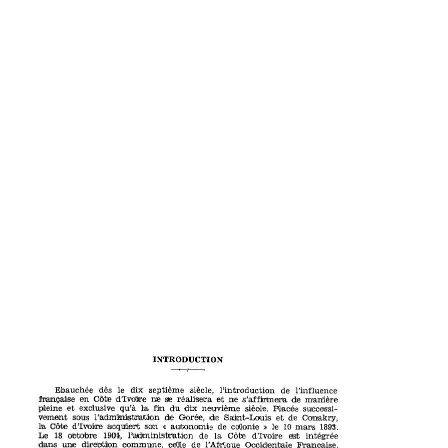
INTRODUCTION
le
dix
dès
Ebauchée
l'introduction
de
l'influence
septième
siècle,
Srançaise
Côte
d'Ivoire
de
ne
en
se
ne
réalisera
et
s'affirmera
manière
la
du
dix
fin
pleine
Placée
exclusive
suecessi-
et
qu'à
neuvième
siècle.
l'administration
de
de
de
Saint-Louis
Gorée,
Conakry,
vement
sous
et
d'Ivoire
Côte
la
de
10
1893.
le
son
acquiert
«
autonomie
»
colonie
mars
l'administration
Le
18
de
la
intégrée
Côte 
d'Ivoire
1901,
octobre
est
dans
direction
de
l'Afrique
Française.
Oocidenltale
unie
oommune,
celle