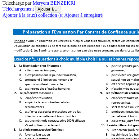
Telechargé par
Meryem BENZEKRI
Téléchargement
Ajouter à ...
Ajouter à la (aux) collection (s)
Ajouter à enregistré
Préparation
à
l'Evaluation 
Par
Contrat 
de
 Confiance
 su
r 
l
: voici 
un
 ensemble d'exerci
ces sur lequel vou
s allez travailler, tester 
vos connaiss
Principe 
L'évaluation du chapitre
 11 se fera sur 
la 
base de ces exercices : 
15 points seront sur les ex
modification). Le
s 5 points restants
 seront sur un exercice ne
 se trouvant pas
 dans cette list
Exercice 
n°1.
Questions 
à
choix m
ultiple C
hoisi 
la
ou
les
bonn
es 
répon
A.
peut 
se
 prend
re pen
1.
La
fécondat
ion
 che
z 
l’Hom
me
 :
gr
oss
ess
e,
A.
a lieu 
dans
 les
 t
rom
pe
s, 
B.
n’est
possible 
que
le
jour 
de
l
’ov
ula
tio
n,
B.
peut 
év
iter
 un
e g
ros
C.
correspond
à
l'unio
n 
des 
noyaux 
d'un 
sexuel non ou mal
 p
C.
est 
encore 
appel
ée
 p
spermatozoïde 
et d'un ovule
,
D.
n'est 
délivrée
que
su
D.
est 
interne 
chez 
l’espèce
 hu
main
e. 
2.
Le
préserva
tif
masculin :
9.
Les
méthodes
de
contra
A.
empêchent
toutes 
la
A.
empêche
l'
ovu
la
tio
n, 
rep
rod
uc
tri
ce
s, 
B.
empêche
la
rencont
re 
des 
cellul
es 
B.
sont 
réservées
aux
f
rep
rod
uc
tri
ce
s, 
C.
est 
l'unes 
des 
seules 
protecti
ons 
contre 
les 
C.
protègent
toutes 
des
infections
 sexuellement tran
smissib
les, 
sexuellement
 transm
D.
est 
une
m
éthode
contrac
eptive 
100% e
ff
ica
ce
D.
doivent 
toujours 
êtr
s’il
est 
ut
ilisé
 c
orr
ect
em
ent
. 
10.
Il
 ex
iste 
d
ifférents
types
A.
les ne
rveux (ou
à
ne
3.
La
pil
ule 
contraceptive 
féminine
 :
A.
favorise 
la
nid
at
io
n, 
B.
les 
chimique 
(
ou h
o
B.
bloque 
l'
ov
ula
tio
n, 
C.
les 
mécaniqu
es
 (o
u l