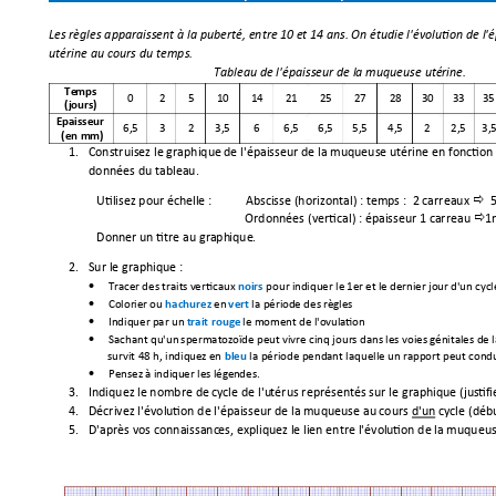
Les 
règles
 app
araissent 
à
 la 
puberté,
 entre 
10
et
14
 ans. 
On
étudie
l'évolu
tion
de
l'
utérine au cours du temps.
Tableau 
de
l'épaisseur
de
 la muq
ueuse 
uté
rin
e.
Te
mp
s 
0
2
5
10
14
21
25
27
28
30
33
35
(jo
urs
) 
Ep
ais
seu
r 
6,
5
3
2
3,
5
6
6,
5
6,
5
5,
5
4,
5
2
2,
5
3,
(en m
m
)
1.
Construisez le graphique 
de
l'épaisseur
de
la muqueuse 
utérine
en
 fonctio
n 
données du tableau.
Utilisez pour
échelle
 :
Abscisse (horizontal) : te
mps :  2 carreaux 
5

Ordonnées
 (vertical) 
: 
épaisseur
 1
 carreau 
1

Donner 
un
 titre 
au
 gr
aph
ique
. 
2.
Sur le 
graphique :
Tracer 
des traits
 v
erticaux 
pour in
diquer 
le
1er 
et
le
 dernier
 jour 
d'un
 cyc
l
n
oirs 

Colorier 
ou
en
la
péri
ode
 des 
r
èg
les
hachurez 
vert 

Indiquer 
par 
un
le
 moment 
de
 l'o
vul
ati
on
trai
t rouge 

Sachant 
qu'un
spermatozoï
de
 peut vi
vre cinq jours
 dans 
les voies 
g
énitales
de
l

survit 48 h, indiq
uez en 
la période pend
ant laquelle un rapp
ort peut cond
bleu 
Pensez 
à
 indiq
uer les 
lég
en
des
.

3.
Indiquez le 
nombre 
de
cy
cle 
de
l'u
térus
représentés
sur le graphique (jus
tif
i
4.
Décrivez
l'évol
u
tion 
de
l'
épaisseur
de
 la 
muqueuse 
au
cours d'un cycle 
(déb
5.
D'après
vos connaissanc
es, expliquez le 
lien entre 
l'évol
ution
de
 la 
muqueus