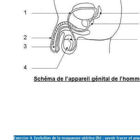
Exercice 
4.
Evolution 
de
la
 muqueu
se 
u
térine
(Ré
: 
savoir
tracer 
et
ana