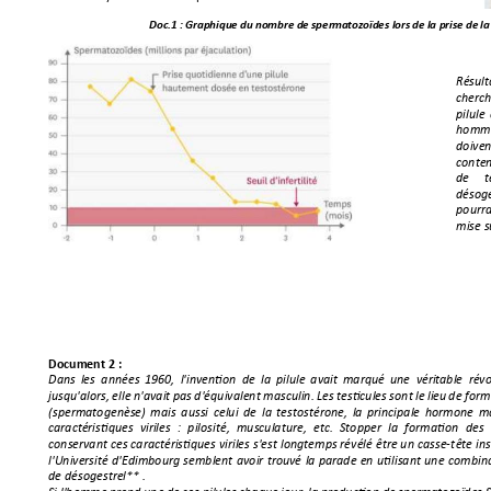
Doc.1 : 
Graphique 
du
nombre 
de
sperm
atozoïdes
 lors
de
la
 pr
ise 
de
la
Résult
cherch
pilule 
homme
doiven
conte
de 
t
désoge
pourra
mise s
Document 2 :
Dans 
les  années 
1960,  l'in
vention  d
e  la 
pilule 
avait 
marqué 
une  vérita
ble  rév
jusqu'alors, 
elle 
n'avait 
pas 
d'équivalent
masculin. Les 
testicules 
sont 
le 
lieu 
de
 for
(spermatogenèse) 
mais 
aussi 
celui 
de 
la 
testostérone, 
la 
p
rincipale 
hormone 
ma
caractéristiques 
viriles 
: 
pilosité, 
musculature, 
etc. 
Stopper 
la 
formation 
des 
conservant c
es 
caractéristiques viri
les 
s'est 
longtemps rév
élé 
être 
un 
casse
-
t
ête ins
l'Université 
d'Edimbourg 
semblent 
avoir 
trouvé 
la 
parade 
en 
utilisant 
une 
combina
de désogestrel** .