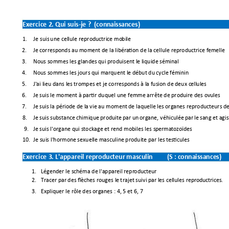
Exercice 
2.
Qui suis-
je
 ? 
(con
nai
ssan
ces)
1.
Je
 suis 
une cellule reproductrice mo
bil
e 
2.
Je
 c
orresponds 
au
 moment 
de
 la 
libéra
tion
de
la
 cellule reproductrice f
em
elle
3.
Nous sommes 
les glandes 
qui
produisent 
le
liquide 
sém
inal
4.
Nous sommes 
les jours 
qui marquent 
le
début
du
cycle 
fém
inin
5.
J'ai lieu 
dans les 
trompes 
et
 je corres
ponds 
à
 la 
fusion 
de
 deux c
ell
ules
6.
Je
 suis 
le 
moment à
partir duquel 
une 
femme 
arrête
de
 produire des 
ovu
les
7.
Je
 suis 
la 
période
de
 la 
vie 
au
 moment 
de
 laquelle
 les organes
 reproducteurs d
8.
Je
su
is 
substance 
ch
imique 
produite 
par 
un
organe, 
véhiculée
par 
le
san
g 
et
 agi
9.
Je
 suis 
l'organe 
qui
 stockage 
et
 rend mobiles les 
s
perma
tozoï
des
10.
Je
 suis l'hormone 
sexuelle masculine 
produite par 
les tes
tic
ules
Exercice 
3.
L'appareil 
reproducteur 
masc
ul
in
(S
: co
nna
issa
nce
s)
1.
Légender
 le 
sc
héma
de
 l'
appareil repr
oduc
te
ur 
2.
Tracer par 
des 
flèches
 rouges le 
t
rajet suivi 
par les 
cellules repr
odu
ctr
ice
s. 
3.
Expliquer le 
rôle
des organes : 
4,
5 et 
6,
 7