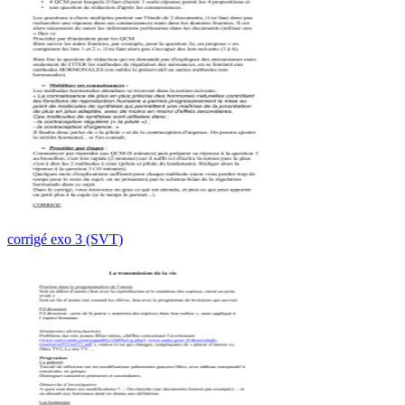
corrigé exo 3 (SVT)