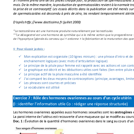
Si
 l'ho
mme prend 
une 
de
ces pilules 
c
haque 
jour, 
la
production 
de
spermatozoïdes
 
mois. 
De
la 
même
manière,
la 
production 
de
spermatozoïdes
revient 
à
la 
normale 
tro
la prise 
de 
ce 
contraceptif. 
Les 
es
sais décrit
s 
dans la 
publication 
ont ét
é 
menés 
sur
de spermatozoïdes est descendu à près de zéro, les rend
ant temporairement stérile
D'après
htf
p://www.doctissimo.fr 
(juillet 
2000)
*La 
testostéron
e
 e
st 
une
hormone 
produite 
naturellem
ent 
par
les 
tes
tic
ul
es.
**Le 
désoges
trel
 est 
une hormone de 
synthèse 
qui a la même 
action que la progestérone : 
de l'hypophyse (gl
ande du cerveau qui « ordon
ne » la fabrication
 et la maturation des spe
Pour 
réussir
je
 dois :

Mon explication 
est 
organisée
 (10
 lignes minium) : 
une phrase 
d
’intro
et
de

enchainement logiques (avec mots d’articulation logique)
Le principe 
de
la
 pilule 
pour femme est
rappelé
avec ses 
actions et son con
t

Le graphique est
décrit
et
 les 
d
éductions
 utiles so
nt faites (lien
 e
ntre pilule 

Le principe actif 
de
 la 
pilule masculine a
été iden
ti
fiée

J’ai
comparé
 l
es 
deux moyens 
de
contraceptions (principe, 
avantages, l
imi
te

Les phrases sont 
courtes 
et
pré
cis
es

Le vocabulaire est
util
isé

Exercice 
7 
: 
Rôle
des
hor
mones 
ovariennes 
au
 cou
rs 
d’un
cycle 
uté
rin
I 
: 
identifier 
l’information
utile 
Co
 : 
réd
iger
une
réponse
s
tru
ctur
ée
)
(
Les 
hormones ovariennes 
appelées
 aussi 
hormones sexuelles so
nt les 
œstrogènes
La paroi 
interne 
de
l’utérus est
recouverte 
d’une
muq
ueuse q
ui 
se
 modi
fie 
au
 cours
Évolution
de
la 
quantité
 d'hormones 
ovariennes da
ns le sang 
au
 cours d'un
Doc. 1 :