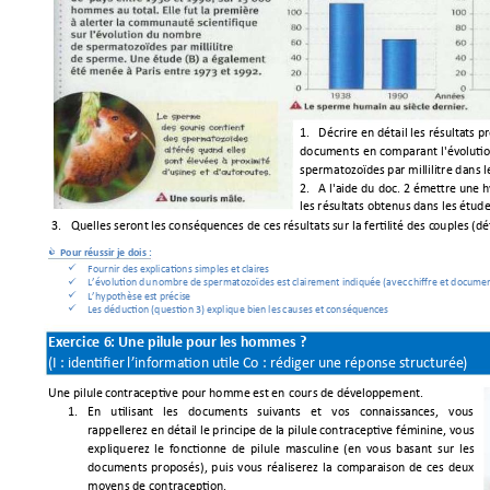
1.
Décrire
en
détail
les 
résultats
pr
documents 
en 
comparant 
l'
évoluti
spermatozoïdes par millilitre dans l
2.
A l'aide 
du
 doc. 2 
émettre
 une 
h
les résultats obtenus dans les étude
3.
Quelles seront les
conséquences
de
ces 
résultats
sur
 la 
fertilité
 des c
ouples 
(dé
Pour 
réussir
je
 dois :

Fournir des
 e
xplications
 simples 
et
 c
lair
es

L’évolution
du
nombre 
de
spermato
zoïdes
 es
t clairement 
indiqu
ée
(avec 
ch
iffre 
et
 documen

L’hypothèse
 es
t 
p
récis
e

Les 
déduction
 (question 
3)
expliqu
e 
bien 
les 
cau
ses 
et
c
onséque
nce
s

Exercice 
6:
Une pil
ule pour 
les
hommes ?
(I
: identifier 
l’information
utile 
Co
 : 
réd
iger
une
réponse
s
tru
ctur
ée
)
Une pilule 
contraceptive pour 
homme est 
en
cours 
de
dév
elo
ppeme
nt.
1. 
En 
utilisan
t 
les 
documents 
s
uivants 
et 
vos 
c
onnaissances, 
vous 
rappellerez 
en
détail
 le principe 
de
 la pilule
 contraceptive 
féminine,
 vous 
expliquerez 
le 
fonctionne 
de 
pilule 
masculine 
(en 
vous 
basant 
sur 
les 
documents 
proposés), 
puis 
vous 
réaliserez 
la
comparaison 
de 
ces 
deux 
moyens de contraception. 