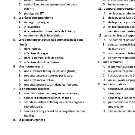
C.
ralentit 
l'entrée
des 
spermato
zoïdes
dans 
D.
les 
intra-
u
tér
in
s
l'
ut
éru
s,
11.
L'appare
il 
reproduc
teur
D.
protège
des 
I
ST
. 
A.
en
fabriquant 
des 
o
B.
de
la
puberté
jusqu'
4.
Les
règles
corresponden
t :
A.
Au
 vagin 
qui
 s
aig
ne
, 
C.
de
la
puberté
jusqu'
B.
A 
l'
ovu
la
tio
n, 
D.
en
fabriquant 
des 
ce
C.
A 
la
destruct
ion d'un
e partie 
de
l’u
tér
us
,
sécrétions sémi
nales
D.
Au
 moment
de
la
f
éco
nd
at
ion
.
12.
Les
caractères
qui
 appa
A.
se
nomment 
des 
ca
5.
Lors 
d'un ra
pport 
sexuel 
les 
spermatozoïde
s
 son
t 
B.
sont 
par
 exemp
le 
la
libérés :
A.
dans
l'
uté
rus
,
de la voix etc.
B.
à
l'ent
rée
du
vag
in
, 
C.
sont 
par
 exemple
le
C.
dans
la
 trompe, 
prés
de
 l
'o
vul
e, 
D.
se
nomment 
des 
car
D.
à
l'ent
rée
du
col 
de
l
'u
tér
us
.
13.
Chez 
la
 f
em
me,
A.
le
 premie
r jours 
du
 
6.
Une 
hormone 
est
 :
A.
une
substance 
fabriquée
par
une
 g
la
nd
e, 
B.
le
 cyc
le 
de
 l'appa
reil
B.
une
substance 
transportée
par 
le
s
an
g, 
C.
l'
ovulatio
n a lieu 
le
1
C.
une
substance 
nut
rit
iv
e, 
D.
un
 s
eul ovul
e est
 pr
D.
une
substance 
circulant 
dans
les 
ne
uro
ne
s. 
14.
Les
men
str
ua
tion
s
A.
sont 
provoquées
par
7.
Les
hormones 
se
xue
lle
s 
A.
sont 
fabriquées
par
une 
glande 
du
cer
vea
u,
cér
ébr
ale
s
B.
sont 
de
la
testostérone
chez 
les fi
ll
es, 
B.
sont 
ce
que
 l'
on no
C.
sont 
des s
ubstances 
fabriquées
par
les 
organes 
C.
permett
ent 
que
l'ut
rep
rod
uc
te
urs
, 
une nidatio
n 
D.
sont 
des 
œstrogènes
et
de
la
progestérone
 c
h
ez
D.
s'interrompent
duran
les f
ill
es
8.
La
pil
ule d
'urgence 
: