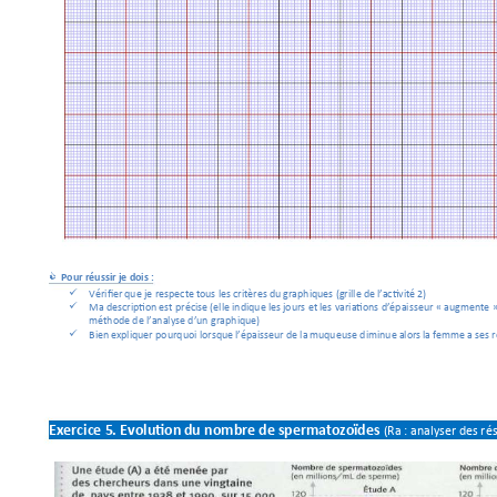
Pour 
réussir
je
 dois :

Vérifier
que
je
 respecte 
tous les 
critères
du
grap
hiques (grille 
de
l’activité
2)

Ma
 description est 
précise
 (elle indique les 
jours 
et
 les variations 
d’épais
seur
« augmente
»

méthode de l’analyse d’un
 graphique)
Bien 
expliquer pourquoi lorsque 
l’épaisseur
de
la
muqu
euse diminue 
alors 
la
 femme 
a ses 
r

Exercice 
5.
Evolution 
du
 nombre 
de
spermatozoï
des
(Ra
 : analyser 
des 
rés