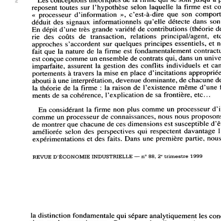
reposent 
toutes 
sur 
l'hypothèse 
selon 
laquelle 
la 
firme 
est 
c
« 
processeur 
d'information 
», 
c'est-à-dire 
que 
son 
compor
déduit 
des 
signaux 
informationnels 
qu'elle 
détecte 
dans 
son
En 
dépit 
d'une 
très 
grande 
variété 
de 
contributions 
(théorie 
d
théorie 
des 
coûts 
de 
transaction, 
relations 
principal/agent, 
et
approches 
s'accordent 
sur 
quelques 
principes 
essentiels, 
et 
n
fait 
que 
la 
nature 
de 
la 
firme 
est 
fondamentalement 
contractu
est 
conçue 
comme 
un 
ensemble 
de 
contrats 
qui, 
dans 
un 
unive
imparfaite, 
assurent 
la 
gestion 
des 
conflits 
individuels 
et 
can
comportements 
à 
travers 
la 
mise 
en 
place 
d'incitations 
appropriée
abouti 
à 
une 
interprétation, 
devenue 
dominante, 
de 
chacune 
d
la 
théorie 
de 
la 
firme 
: 
la 
raison 
de 
l'existence 
même 
d'une 
fondements 
de 
sa 
cohérence, 
l'explication 
de 
sa 
frontière, 
etc.. 
En 
considérant 
la 
firme 
non 
plus 
comme 
un 
processeur 
d'
comme 
un 
processeur 
de 
connaissances, 
nous 
nous 
proposons
de 
montrer 
que 
chacune 
de 
ces 
dimensions 
est 
susceptible 
d'ê
améliorée 
selon 
des 
perspectives 
qui 
respectent 
davantage 
expérimentations 
et 
des 
faits. 
Dans 
une 
première 
partie, 
nous
REVUE 
D'ÉCONOMIE 
INDUSTRIELLE 
— 
n° 
88, 
2e 
trimestre 
1999
la 
distinction 
fondamentale 
qui 
sépare 
analytiquement 
les 
con