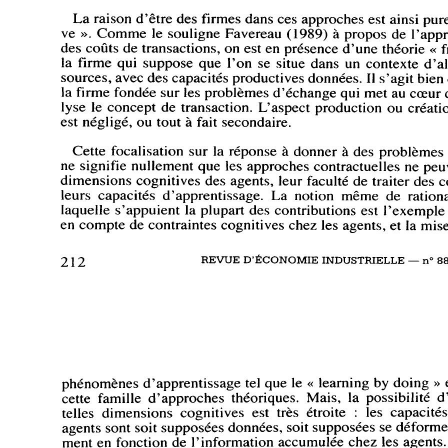
La 
raison 
d'être 
des 
firmes 
dans 
ces 
approches 
est 
ainsi 
pur
défensive 
». 
Comme 
le 
souligne 
Favereau 
(1989) 
à 
propos 
de 
l'app
des 
coûts 
de 
transactions, 
on 
est 
en 
présence 
d'une 
théorie 
« 
f
la 
firme 
qui 
suppose 
que 
l'on 
se 
situe 
dans 
un 
contexte 
d'a
ressources, 
avec 
des 
capacités 
productives 
données. 
Il 
s'agit 
bien
la 
firme 
fondée 
sur 
les 
problèmes 
d'échange 
qui 
met 
au 
cœur 
d'analyse 
le 
concept 
de 
transaction. 
L'aspect 
production 
ou 
créati
est 
négligé, 
ou 
tout 
à 
fait 
secondaire. 
Cette 
focalisation 
sur 
la 
réponse 
à 
donner 
à 
des 
problèmes
ne 
signifie 
nullement 
que 
les approches 
contractuelles 
ne 
peu
dimensions 
cognitives 
des 
agents, 
leur 
faculté 
de 
traiter 
des 
leurs 
capacités 
d'apprentissage. 
La 
notion 
même 
de 
rationa
laquelle 
s'appuient 
la 
plupart 
des 
contributions 
est 
l'exemple
en 
compte 
de 
contraintes 
cognitives 
chez 
les 
agents, 
et 
la 
mis
212
REVUE 
D'ÉCONOMIE 
INDUSTRIELLE 
— 
n° 
8
phénomènes 
d'apprentissage 
tel 
que 
le 
« 
learning 
by 
doing 
»
cette 
famille 
d'approches 
théoriques. 
Mais, 
la 
possibilité 
d
telles 
dimensions 
cognitives 
est 
très 
étroite 
: 
les 
capacité
agents 
sont 
soit 
supposées 
données, 
soit 
supposées 
se 
déforme
ment 
en 
fonction 
de 
l'information 
accumulée 
chez 
les 
agents.