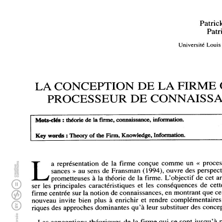
Patric
Patr
Université 
Louis
LA 
CONCEPTION 
DE 
LA 
FIRME 
PROCESSEUR 
DE 
CONNAISSA
Mots-clés 
: 
théorie 
de 
la 
firme, 
connaissance, 
information. 
Key 
words 
: 
Theory 
of 
the 
Firm, 
Knowledge, 
Information. 
La 
représentation 
de 
la 
firme 
conçue 
comme 
un 
« 
proce
connaissances 
» 
au 
sens 
de 
Fransman 
(1994), 
ouvre 
des 
perspect
prometteuses 
à 
la 
théorie 
de 
la 
firme. 
L'objectif 
de 
cet 
a
d'analyser 
les 
principales 
caractéristiques 
et 
les 
conséquences 
de 
cett
firme 
centrée 
sur 
la 
notion 
de 
connaissances, 
en 
montrant 
que 
ce
nouveau 
invite 
bien 
plus 
à 
enrichir 
et 
rendre 
complémentaires
théoriques 
des 
approches 
dominantes 
qu'à 
leur 
substituer 
des 
conce
Les 
conceptions 
théoriques 
de 
la 
firme 
qui 
se 
sont 
jusqu'à 