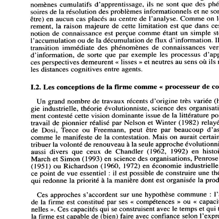
phénomènes 
cumulatifs 
d'apprentissage, 
ils 
ne 
sont 
que 
des 
ph
accessoires 
de 
la 
résolution 
des 
problèmes 
informationnels 
et 
ne 
so
être) 
en 
aucun cas 
placés 
au 
centre 
de 
l'analyse. 
Comme 
on 
ultérieurement, 
la 
raison 
majeure 
de 
cette 
limitation 
est 
que 
dans 
ce
notion 
de 
connaissance 
est 
perçue 
comme 
étant 
un 
simple 
s
l'accumulation 
ou 
de 
la 
décumulation 
de 
flux 
d'information. 
I
transition 
immédiate 
des 
phénomènes 
de 
connaissances 
ver
d'information, 
de 
sorte 
que 
par 
exemple 
les 
processus 
d'ap
ces 
perspectives 
demeurent 
« lisses 
» 
et 
neutres 
au 
sens 
où 
ils 
les 
distances 
cognitives 
entre 
agents. 
1.2. 
Les 
conceptions 
de 
la 
firme 
comme 
« 
processeur 
de 
c
Un 
grand 
nombre 
de 
travaux 
récents 
d'origine 
très 
variée 
(
stratégie 
industrielle, 
théorie 
évolutionniste, 
science 
des 
organisat
récemment 
contesté 
cette 
vision 
dominante 
issue 
de 
la 
littérature 
po
travail 
de 
pionnier 
réalisé 
par 
Nelson 
et 
Winter 
(1982) 
relay
de 
Dosi, 
Teece 
ou 
Freemann, 
peut 
être 
par 
beaucoup 
d'a
comme 
le 
manifeste 
de 
la 
contestation. 
Mais 
on 
aurait 
certai
d'attribuer 
la 
volonté 
de renouveau 
à 
la 
seule 
approche 
évolutionni
aussi 
divers 
que 
ceux 
de 
Chandler 
(1962, 
1992) 
en 
histo
March 
et 
Simon 
(1993) 
en 
science 
des 
organisations, 
Penrose
(1951) 
ou 
Richardson 
(1960, 
1972) 
en 
économie 
industrielle
ce 
point 
de 
vue 
essentiel 
: 
il 
est 
possible 
de 
construire 
une 
th
qui 
redonne 
la 
priorité 
à 
la 
manière 
dont 
est 
organisée 
la 
prod
Ces 
approches 
s'accordent 
sur 
une 
hypothèse 
commune 
: 
l
de 
la 
firme 
est 
constitué 
par 
ses 
« 
compétences 
» 
ou 
« 
capaci
nelles 
». 
Ces 
capacités 
qui 
se 
construisent 
avec 
le 
temps 
et 
qui 
la 
firme 
est 
capable 
de 
(bien) 
faire 
avec 
confiance 
selon 
l'expr