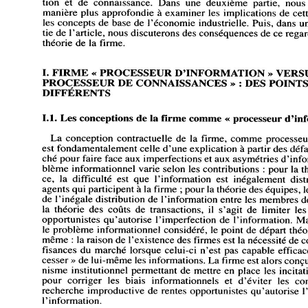
d'information 
et 
de 
connaissance. 
Dans 
une 
deuxième 
partie, 
nous
manière plus 
approfondie 
à 
examiner 
les 
implications 
de 
cett
les 
concepts 
de 
base 
de 
l'économie 
industrielle. 
Puis, 
dans 
un
partie 
de 
l'article, 
nous 
discuterons des 
conséquences 
de 
ce 
regar
théorie 
de 
la 
firme. 
I. 
FIRME 
« 
PROCESSEUR 
D'INFORMATION 
» 
VERS
PROCESSEUR 
DE 
CONNAISSANCES 
» 
: 
DES 
POINTS
DIFFÉRENTS 
1.1. 
Les 
conceptions 
de 
la 
firme 
comme 
« 
processeur 
d'in
La 
conception 
contractuelle 
de 
la 
firme, 
comme 
processeu
est 
fondamentalement 
celle 
d'une 
explication 
à 
partir 
des 
défa
marché 
pour 
faire 
face 
aux 
imperfections 
et 
aux 
asymétries d'info
problème 
informationnel 
varie 
selon 
les 
contributions 
: 
pour 
la 
t
l'agence, 
la 
difficulté 
est 
que 
l'information 
est 
inégalement 
dist
agents 
qui 
participent 
à 
la 
firme 
; 
pour 
la 
théorie 
des 
équipes, 
l
de 
l'inégale 
distribution 
de 
l'information 
entre 
les 
membres 
d
la 
théorie 
des 
coûts 
de 
transactions, 
il 
s'agit 
de 
limiter 
les
opportunistes 
qu'autorise 
l'imperfection 
de 
l'information. 
Ma
le 
problème 
informationnel 
considéré, 
le 
point 
de 
départ 
théo
même 
: 
la 
raison 
de 
l'existence 
des 
firmes 
est 
la 
nécessité 
de 
c
insuffisances 
du 
marché 
lorsque 
celui-ci 
n'est 
pas 
capable 
effica
processer 
» 
de 
lui-même 
les 
informations. 
La 
firme 
est 
alors 
conç
mécanisme 
institutionnel 
permettant 
de 
mettre 
en 
place 
les 
incitat
pour 
corriger 
les 
biais 
informationnels 
et 
d'éviter 
les 
co
recherche 
improductive 
de 
rentes 
opportunistes 
qu'autorise 
l
l'information. 