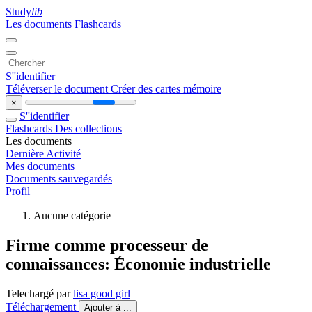
Study
lib
Les documents
Flashcards
S''identifier
Téléverser le document
Créer des cartes mémoire
×
S''identifier
Flashcards
Des collections
Les documents
Dernière Activité
Mes documents
Documents sauvegardés
Profil
Aucune catégorie
Firme comme processeur de
connaissances: Économie industrielle
Telechargé par
lisa good girl
Téléchargement
Ajouter à ...