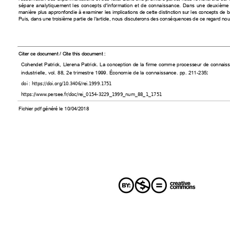
sépare
analytiquement
les
concepts
d'information
et
de
connaissance.
Dans
une
deuxième
manière plus appronfondie à examiner les implications de cette distinction sur les concepts de b
Puis, dans une troisième partie de l'article, nous discuterons des conséquences de ce regard nouv
Citer ce document / Cite this document :
Cohendet
Patrick,
Llerena
Patrick.
La
conception
de
la
firme
comme
processeur
de
connais
;
industrielle,
vol.
88,
2e
trimestre
1999.
Économie
de
la
connaissance.
pp.
211-235
doi : https://doi.org/10.3406/rei.1999.1751
https://www.persee.fr/doc/rei_0154-3229_1999_num_88_1_1751
Fichier pdf généré le 10/04/2018