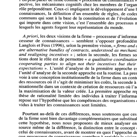
l'on 
peut 
parler 
de 
firme 
comme 
« 
processeur 
de 
connaissances 
»
perspective, 
les 
mécanismes 
cognitifs 
chez 
les 
membres 
de 
l'organ
rôle 
prépondérant. 
Ceux-ci 
impliquent 
le 
développement 
d'une 
connaissances, 
la 
définition 
d'un 
ensemble 
de 
règles, 
de 
codes
communs 
qui 
sont 
à 
la 
base 
de 
la 
constitution 
et 
de 
l'évolution
qui 
importe 
dans 
cette 
vision, 
c'est 
l'ensemble 
des 
processus 
lesquels 
les 
agents 
forgent 
leur 
représentation 
du 
monde. 
A 
priori, 
les 
deux 
visions 
de 
la 
firme 
- 
processeur 
d'informa
processeur 
de 
connaissances 
- 
semblent 
s'opposer 
profondém
Langlois 
et 
Foss 
(1996), 
selon 
la 
première 
vision, 
«firms 
and 
are 
alternative 
bundles 
of 
contracts, 
understood 
as 
mechani
and 
realigning 
incentives 
» 
; 
selon 
la 
seconde, 
les 
firmes 
so
organisations 
dont 
le 
rôle 
est 
de 
permettre 
« 
a 
qualitative 
coordinatio
cooperating 
parties 
to 
align 
not 
their 
incentives 
but 
their
expectations 
». 
L'unité 
d'analyse 
de 
la 
première 
approche 
e
l'unité 
d'analyse 
de 
la 
seconde 
approche 
est 
la 
routine. 
La 
pre
renvoie 
à 
une 
conception 
institutionnelle 
de 
la 
firme 
dans 
un 
cont
des 
ressources 
où 
il 
s'agit 
de 
minimiser 
les 
coûts, 
la 
seconde 
à
nisationnelle 
dans 
un 
contexte 
de 
création 
de 
ressources 
où 
l'
la 
maximisation 
de 
la 
valeur 
créée. 
La 
première 
approche 
re
l'hypothèse 
de 
rationalité 
limitée 
des 
individus 
à 
traiter 
l'informa
repose 
sur 
l'hypothèse 
que 
les 
compétences 
des organisations 
individus 
à 
traiter 
les 
connaissances 
sont 
limitées. 
Pourtant 
au-delà 
de 
ces 
différences, 
nous 
soutenons 
que 
ces
de 
la 
firme 
sont 
bien 
davantage 
complémentaires 
que 
substitua
cette 
hypothèse, 
nous 
nous 
proposons 
de 
mieux 
analyser 
en
source 
même 
de 
la 
différence, 
la 
distinction 
entre 
le 
concept
celui 
de 
connaissances, 
avant 
de 
montrer 
en 
quoi l'approche 
d