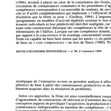
(1994), 
invitent 
à 
placer 
au 
cœur 
de 
la 
constitution 
des 
firmes,
circulation 
de 
connaissances 
communes 
et 
les 
procédures 
d'a
compétences 
correspondent 
à 
un 
ensemble 
de 
routines, 
de 
savo
différenciés 
et 
d'actifs 
complémentaires qui 
traduisent 
« 
l'efficacité 
d
résolution 
que 
la 
firme 
se 
pose 
» 
(Guilhon, 
1994). 
L'importa
(programmes 
ou 
modèles 
d'activité 
répétitifs 
assurant 
le 
lien 
e
comportements 
individuels 
et 
leur 
prédictivité) 
doit 
être 
soulignée, 
car
toute 
cette 
construction 
théorique 
des 
compétences 
le 
rôle 
de 
v
élémentaires 
de 
l'édifice. 
Lorsque 
sur 
une 
compétence 
donnée,
par 
rapport 
à 
la 
concurrence 
d'un 
avantage 
concurrentiel 
soute
firme 
est 
capable 
de 
bien 
faire 
mieux 
que 
les 
autres 
»), 
on 
parle
de 
base 
ou 
« 
core 
competencies 
» 
au 
sens 
de 
Teece 
(1988). 
To
REVUE 
D'ÉCONOMIE 
INDUSTRIELLE 
— 
n° 
88, 
2e 
trimestre 
1999
stratégique 
de 
l'entreprise 
revient 
en 
première 
analyse 
à 
séle
compétences 
de 
base 
à 
partir 
des 
connaissances 
productives 
et 
des
préalablement 
acquises 
dans 
la 
résolution 
de 
problèmes. 
Selon 
ces 
approches, 
la 
firme 
est 
ainsi 
essentiellement 
conçu
d'agencement, 
de 
construction, 
de 
sélection 
et 
d'entretien 
des 
co
conception 
suppose 
de 
privilégier 
l'acquisition, 
la 
production 
et 
connaissances 
indispensables 
au 
maintien 
des compétences 
: 
c'e