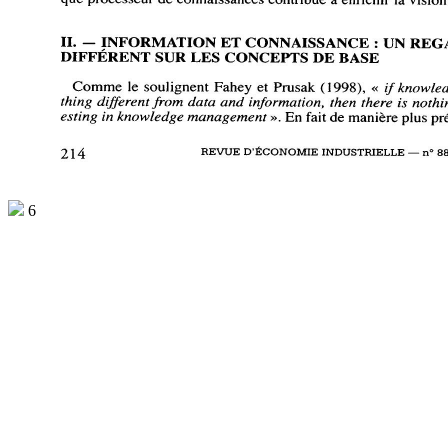
que 
processeur 
de 
connaissances 
contribue 
à 
enrichir 
la 
visio
II. 
- 
INFORMATION 
ET 
CONNAISSANCE 
: 
UN 
REG
DIFFÉRENT 
SUR 
LES 
CONCEPTS 
DE 
BASE 
Comme 
le 
soulignent 
Fahey 
et 
Prusak 
(1998), 
« 
if 
knowle
something 
different 
from 
data 
and 
information, 
then 
there 
is 
nothi
interesting 
in 
knowledge 
management 
». 
En 
fait 
de 
manière 
plus pr
214
REVUE 
D'ÉCONOMIE 
INDUSTRIELLE 
— 
n° 
8
6