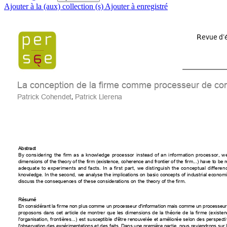
Ajouter à la (aux) collection (s)
Ajouter à enregistré
Revue d’é
La conception de la firme comme processeur de co
, 
Patrick Cohendet
Patrick Llerena
Abstract
By
considering
the
firm
as
a
knowledge
processor
instead
of
an
information
processor,
w
dimensions of the theory of the firm (existence, coherence and frontier of the firm...) have to 
adequate
to
experiments
and
facts.
In
a
first
part,
we
distinguish
the
conceptual
differen
knowledge.
In
the
second,
we
analyse
the
implications
on
basic
concepts
of
industrial
economi
discuss
the
consequences
of
these
considerations
on
the
theory
of
the
firm.
Résumé
En considérant la firme non plus comme un processeur d'information mais comme un processeu
proposons
dans
cet
article
de
montrer
que
les
dimensions
de
la
théorie
de
la
firme
(existe
l'organisation,
frontières...)
est
susceptible
d'être
renouvelée
et
améliorée
selon
des
perspecti
l'observation des expérimentations et des faits. Dans une première partie, nous reviendrons sur 