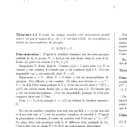
3
P
o
Théorème 2.3
Il existe un unique nombr
e réel strictement p
ositif
systé
π
ϕ
:
→
2
π
ϕ
noté 
tel que le noyau de 
R
U
est é
gal à 
Z
.
L
e morphisme 
notio
induit un isomorphisme de gr
oup
es
repré
ϕ
:
/
2
π
'
.
R
Z
U
souv
e
Cette
D’après le résultat classique sur les sous-group
es
Démonstration :
additifs de 
, le noy
au 
est soit dense dans 
, soit de la
N
:= ker(
ϕ
)
R
R
Nou
forme 
p
our un certain 
,
.
a
a
∈
a
≥
0
Z
R
des d
Supp
osons 
dense dans 
.
Comme 
p
our tout 
et
N
ϕ
(
x
) = 1
x
∈
N
R
comme 
est con
tin
u, il s’ensuit que 
est constant égal à 
.
Ceci est
ϕ
ϕ
1
Théo
imp
ossible car 
est surjectif, donc 
.
ϕ
N
=
a
Z
Supp
osons 
.
Alors 
donc 
est un isomorphisme de
a
= 0
N
=
0 
ϕ
Démo
1
group
es.
P
ar ailleurs 
est contin
u.
De plus, son inv
erse 
−
ϕ
ψ
=
ϕ
:
p
osit
1
doit l’être aussi puisque si 
est un ouv
ert alors 
−
2
→
U
⊂
ψ
(
U
) =
iπ 
U
R
R
e
=
est ouv
ert étan
t donné que 
est ouv
ert par 2.2.
Il s’ensuit que
ϕ
(
U
)
ϕ
.
D
−
1
est un homéomorphisme.
Ceci es
t imp
ossible, puisque 
n’est pas
ϕ
R
compact alors que 
l’est.
On
U
Donc 
, et en p
osant 
on obtien
t le résultat annoncé.
in
tro
d
a > 
0
π
:= 
a/
2
princi

que l
Si 
est un nom
bre complexe non n
ul, son mo
dule 
est non nul
z
ρ
=
|
z
|
1
et il est clair que 
est un nombre complexe de module 
. D’après
−
ρ
z
1
Déﬁn
1
la prop
osition ci-dessus, il existe un nom
bre réel 
tel que 
.
iθ
−
θ
ρ
z
=
e
(1)
le
De plus, deux tels nombres réels 
,
diﬀèren
t d’un m
ultiple de 
,
0
θ
θ
2
π
c’est-à-dire que la classe 
est uniquement déterminée.
θ
∈
/
2
π
R
Z