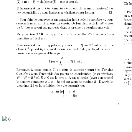
(2) 
sin(
a
+
b
) = sin(
a
) cos(
b
)
−
sin(
b
) cos(
a
)
.
Théo
Ces formules découlen
t de la multiplicativité de
Démonstration :
P
o
l’exp
onen
tielle, et nous laissons la vériﬁcation au lecteur.

on a u
P
our faire le lien a
v
ec la présen
tation habituelle du nombre 
, nous
fait 
π
dev
ons le relier au p
érimètre du cercle.
Ce lien résulte de la 
c
hemi
déﬁnition
qui est rapp
elée dans la preuv
e du résultat que v
oici :
A p
de
la
longueur 
une m
Prop
osition 2.10
L
e r
app
ort entr
e le p
érimètr
e d’un c
er
cle et son
est o
π
diamètr
e est é
gal à 
.
que l’
au v
o
2
Rapp
elons que si 
est un arc de
Démonstration :
c
: [
a
;
b
]
→
R
1
classe 
qui est injectif sauf en un nom
bre ﬁni de p
oin
ts, alors cet arc
C
p
ossède une 
déﬁnie par
longueur 
La co
b
Z
0
L
(
c
) = 
k
c
(
t
)
k
dt .
à élim
a
lustr
Rev
enan
t à notre cercle 
,
on p
eut le supp
oser centré en l’origine
C
logar
et c’est alors l’ensem
ble des p
oin
ts de co
ordonnées 
vériﬁan
t
0
(
x, y
)
large
2
2
2
où 
est le ray
on.
À u
n tel p
oin
t 
corresp
ond
x
+
y
=
R
R > 
0
(
x, y
)
v
ert 
le nom
bre complexe 
qui est alors de mo
dule 
.
D’après le
z
=
x
+
iy 
R
`
: [0
,
théorème 2.3 et la déﬁnition de 
, le paramétrage
π
c
:
[0; 2
π
]
→
C
it
t
7→ 
Re
5
6