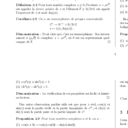
(2)
le
P
our tout nom
bre complexe 
, l’écriture 
iθ
Déﬁnition 2.4
z
= 0
z
=
ρe
(3)
le
est app
elée la 
de 
et l’élément 
est appelé
z
θ
∈
/
2
π
forme p
olair
e 
R
Z
(4)
le
l’
de 
et noté 
.
z
Arg
(
z
)
ar
gument 
Nou
Corollaire 2.5
On a un isomorphisme de gr
oup
es c
ommutatifs
des t
+
∗
∗
→
×
/
2
π
C
R
R
Z
b
oliq
z
7→ 
(
|
z
|
,
Arg(
z
)) 
.
Il est clair que c’est un isomorphisme.
Son in
v
erse
Démonstration :
Prop
asso
cie à 
le complexe 
,
où 
est un représentan
t quel-
iθ
(
ρ, θ
)
z
=
ρe
θ
(1) 
si
conque de 
.
θ

(2) 
e
4
2
2
(3) 
est in
cos
(
z
) + sin
(
z
) = 1
.
donc
2
2
(4) c
h
sh
(
z
)
−
(
z
) = 1
.
La vériﬁcation de ces propriétés est facile et laissée
Démonstration :
au lecteur.

C’est 
Une autre observ
ation parfois utile est que p
our 
réel, 
et
x
cos(
x
)
son
t la partie réelle et la partie imaginaire de 
, et ch
et
ix
sin(
x
)
e
(
x
)
sh
son
t la partie paire et la partie impaire de 
.
x
(
x
)
e
3
Prop
osition 2.9
a
b
Pour tous nombr
es c
omplexes 
et 
,o
na:
Cette
haut 
(1) 
cos(
a
+
b
) = cos(
a
) cos(
b
)
−
sin(
a
) sin(
b
)
.