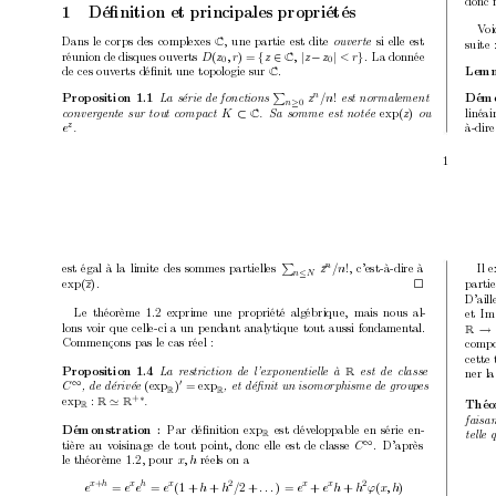
donc 
1
Déﬁnition et principales propriétés
V
o
Dans le corps des complexes 
, une partie est dite 
si elle est
C
ouverte 
suite 
réunion de disques ouv
erts 
.
La donnée
D
(
z
, r
) = 
{
z
∈
,
|
z
−
z
|
< r
}
C
0
0
de ces ouv
erts déﬁnit une top
ologie sur 
.
Lemm
C
n
P
Prop
osition 1.1
z
/n
!
Démo
L
a série de fonctions 
est normalement
0
n
≥
linéai
K
⊂
exp(
z
)
c
onver
gente sur tout c
omp
act 
C
.
Sa somme est notée 
ou
z
à-dir
e
.
1
est égal à la limite des sommes partielles 
, c’est-à-dire à
n
Il 
P
z
/n
!
n
N
≤
.
parti
exp(
z
)

D’aill
Le théorème 1.2 exprime une propriété algébrique,
mais nous al-
et Im
lons v
oir que celle-ci a un p
endant analytique tout aussi fondamen
tal.
R
Commençons pas le cas réel :
comp
cette 
Prop
osition 1.4
L
a r
estriction de l’exp
onentiel
le à 
R
est de classe
ner la
∞
0
C
(exp
)
= exp
, de dérivé
e 
,
et déﬁnit un isomorphisme de gr
oup
es
R
R
+
∗
exp
:
'
R
R
.
Théo
R
faisan
Par déﬁnition 
est dév
eloppable en série en-
Démonstration :
exp
tel
le 
R
tière au v
oisinage de tout p
oint
, donc elle est de classe 
. D’après
∞
C
le théorème 1.2, p
our 
réels on a
x, h
+
2
2
x
h
x
h
x
x
x
e
=
e
e
=
e
(1 + 
h
+
h
/
2 + 
. . . 
) = 
e
+
e
h
+
h
ϕ
(
x, h
)