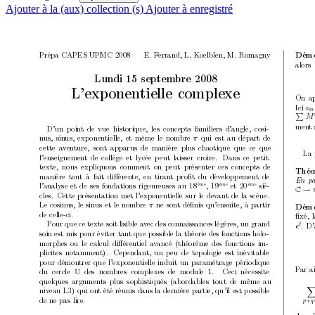
Ajouter à la (aux) collection (s)
Ajouter à enregistré
Prépa CAPES UPMC 2008
E. F
errand, L. K
o
elblen, M. Romagn
y
Démo
alors
Lundi 15 septem
bre 2008
L’exp
onen
tielle complexe
On ap
Ici 
u
n
P
M
men
t
D’un p
oin
t de vue historique,
les concepts familiers d’angle,
cosi-
n
us, sin
us, exp
onen
tielle, et même
le nom
bre 
qui est au départ de
π
cette a
v
en
ture,
son
t apparus de manière plus c
haotique que ce que
La 
l’enseignemen
t de collège et lycée p
eut laisser croire.
Dans ce p
etit
texte,
nous expliquons comment on peut présenter ces concepts de
Théo
manière tout à fait diﬀéren
te,
en tiran
t proﬁt du dév
el
opp
emen
t de
En p
a
l’analyse et de ses fondations rigoureuses au 18
, 19
et 20
siè-
ème
ème 
ème 
→
C
cles.
Cette présen
tation met l’exp
onentielle sur le dev
an
t de la scène.
Le cosin
us, le sin
us et le nom
bre 
ne son
t déﬁnis qu’ensuite, à partir
π
Démo
de celle-ci.
ﬁxé, l
P
our que ce texte soit lisible a
v
ec des connaissances légères, u
n grand
.
D’
t
e
soin est mis p
our éviter tan
t que p
ossible la théorie des fonctions holo-
morphes ou le calcul diﬀéren
tiel a
v
ancé (théorème des fonctions im-
plicites notammen
t).
Cep
endan
t, un p
eu de top
ol
ogie est inévitable
p
our démon
trer que l’exp
onen
tielle induit un paramétrage p
ério
dique
P
ar a
du cercle 
des nom
bres complexes de mo
dule 
.
Ceci nécessite
1
U
quelques argumen
ts plus sophistiqués (ab
ordables tout de même au
niv
eau L3) qui on
t été réunis dans la dernière partie, qu’il est p
ossible
de ne pas lire.
+
p
q