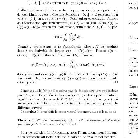
con
tin
u et tel que 
et 
.
∗
de la
ζ
: [0
,
1] 
→
ζ
(0) = 1
ζ
(1) = 
z
C
les 
U
L’idée in
tuitiv
e est d’utiliser ce c
hemin p
our construire un « p
etit b
out
de logarithme »
, c’est-à-dire une fonction 
telle que p
our
`
: [0
,
1] 
→
C
tout 
on a 
.
Pour guider ce c
ho
ix, on s’inspire
t
∈
[0
,
1] 
exp(
`
(
t
)) = 
ζ
(
t
)
de l’observ
ation que formellement, si 
,
alors 
0
d’apr
`
(
t
) = ln(
ζ
(
t
))
`
(
t
) =
.
Rigoureusemen
t main
tenan
t, déﬁnissons 
par
0
ζ
(
t
)
/ζ
(
t
)
`
: [0
,
1] 
→
C
t
0
Z
ζ
(
s
)
`
(
t
) = 
ds .
On v
ζ
(
s
)
0
v
ert.
Comme 
est con
tin
ue et ne s’ann
ule pas,
alors 
est con
tinue
0
ζ
ζ
/ζ 
Lemm
donc 
est dériv
able de dérivée 
.
P
osons 
0
0
`
`
(
t
) = 
ζ
(
t
)
/ζ
(
t
)
g
(
t
) =
.
Utilisant le théorème 1.5, on trouv
e
ζ
(
t
) exp(
−
`
(
t
))
Démo
un co
0
ζ
(
t
)
0
0
ζ
(
t
) exp(
−
`
(
t
)) = 0
g
(
t
) = 
ζ
(
t
) exp(
−
`
(
t
)) 
−
x
e
=
ζ
(
t
)
on tr
donc 
est constan
te :
.
Il s’ensuit que 
g
g
(
t
) = 
g
(0) = 1
exp(
`
(
t
)) = 
ζ
(
t
)
dans 
p
our tout 
.
En particulier 
, donc l’exp
onentielle
t
exp(
`
(1)) = 
ζ
(1) = 
z
est surjectiv
e.

Lemm
J’insiste sur le fait qu’il n’existe pas de fonction récipro
que globale
p
our l’exp
onen
tielle.
On ne sait construire que des « p
etits b
outs de
Démo
ouv
er
logarithme » sur des ouv
erts 
, mais ceci ne donne pa
s lieu à
∗
V
⊂
C
a
v
ec 
une construction globale car ces p
etits b
outs ne coïncident pas sur les
ouv
er
diﬀéren
ts ouv
erts.
donc 
Le résultat le plus diﬃcile concernant l’exponentielle est le suiv
ant :
consé
que 
∗
Théorème 1.7
exp : 
→
L’applic
ation 
C
C
est ouverte,
c’est-à-dir
e
récipr
que l’image de tout ouvert est un ouvert.
.
Pa
U
y
= 0
P
our ne pas alourdir l’exp
osition, nous l’admettrons p
our l’instant.
Nous prop
osons au lecteur de lire la partie 3 p
our la démonstration.