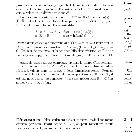
Démo
p
our une certaine fonction 
dép
endant de manière 
de 
.
Alors le
∞
ϕ
C
h
calcul de la dérivée par taux d’accroissement fournit immédiatemen
t
(
+
)
t
h
e
que la v
aleur de la dérivée en 
est 
.
x
x
e
+
On considère ensuite la fonction 
déﬁnie par 
∗
ln : 
→
ln(
x
) =
R
R
p
our 
x
dt
0
R
.
Cette fonction est dériv
able et par déﬁnition 
p
our
ln
(
x
) = 1
/x 
cela, 
1
t
tout 
.
Soient les fonctions dériv
ables
x > 
0
calcu
z
g
(
t
)
+
+
∗
∗
f
:
→
, f
(
x
) = 
x
exp(
−
ln(
x
)) 
,
R
R
Réc
g
:
→
, g
(
x
) = ln(exp(
x
)) 
−
x .
R
R
h
(
t
)
tz
−
0
e
g
Deux calculs de dériv
ée mon
tren
t que 
p
our tout 
.
0
0
f
(
x
) = 
g
(
x
)=0
x
et 
g
(
Donc ces fonctions son
t constant
es, 
et 
f
(
x
) = 
f
(1) = 1
g
(
x
) = 
g
(0) =
f
(
z
) 
.
Ceci signiﬁe que 
et 
sont des bijections réciproques l’une de
0
exp
ln 
R
l’autre, donc 
est un isomorphisme de group
es d’inv
erse 
.
exp
ln

R
A
v
an
t de passer au cas complexe, prenons le temps d’un commen-
Théo
taire.
Une fonction 
est une fonction de deux v
ariables
f
:
→
C
C
réelles, à v
aleurs
dans un espace à deux dimensions réelles.
Pour se
Une
ramener à la situation plus simple des applications de 
dans 
, il
titre 
R
R
conne
est naturel d’essa
y
er de comp
oser 
a
v
ec des applications 
à la
f
→
R
C
source et 
au but.
qui e
→
C
R
2
2
Non seulement 
est connexe, mais il est même
∗
Démonstration :
C
connexe par arcs.
Étant donné 
,
on p
eut l’atteindre depuis
∗
z
∈
C
Dans c
l’élémen
t neutre 
par un c
hemin tracé dans 
:
∗
1
C
tiplica