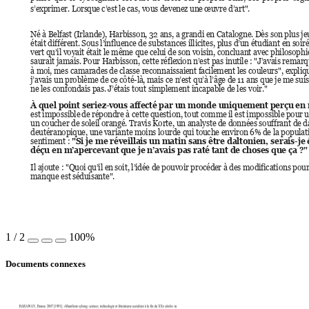
s’exprimer. Lors
que c’est le cas, vous devenez une 
œuvre d’art".
Né à Belfast (I
rlande), Harbisson, 32 ans, a
 gr
andi en Catalogne. Dès son plus je
était différe
nt. Sous l’influence de substances
 illicites, plus d’un étudiant en s
oir
vert qu’il voyait é
tait le même que celui de
 son voisin, concluant avec philosophi
saurait jamais
. Pour Harbisson, cette r
éflexion n’est pas inutile : 
"J’avais remar
à moi, mes camarade
s de classe reconnaissaie
nt facilement les couleurs", expliqu
j’avais un problème de
 ce côté
-
là
, mais ce n’est qu’à l’âge de 11 a
ns que je me sui
ne les confondais pas
. J’étais tout simplement incapabl
e de les voir."
À quel point seriez-
vous affecté par un monde uniquement pe
rçu en
est impossible
 de répondre 
à cette question, tout comme il
 est impossible pour
 
un coucher de soleil
 orangé. Travis Korte, un a
nalyste de données
 souffrant de 
deutéranopique, une
 variante moins lourde qui touche environ 6%
 de la populat
sentiment : 
"Si je me réveilla
is un matin sans être dalto
nien, serais-je
déçu en m’apercevant 
que je n’avais pa
s raté tant de choses 
que ça ?"
Il ajoute : "Quoi qu’il e
n soit, l’idée de pouvoir procéde
r à des modifications pou
manque est sé
duisante".
1
/
2
100%
Documents connexes