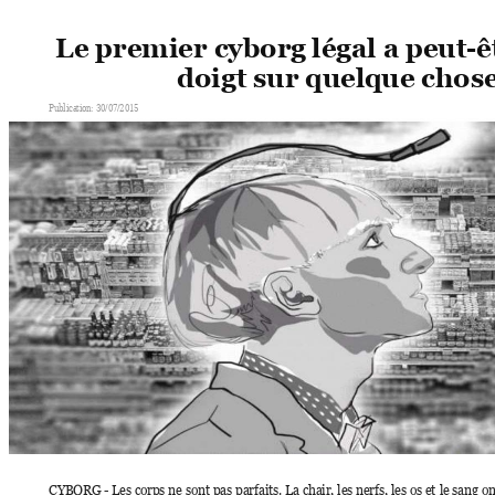
Le premier cyborg
 légal a peut
-
ê
doigt sur quelque chos
Publication: 30/07/2015  
CYBORG 
- 
Les 
corps 
ne 
sont 
pas 
parfaits. 
La 
chair, 
les 
nerfs, 
les 
os 
et 
le 
sang 
on