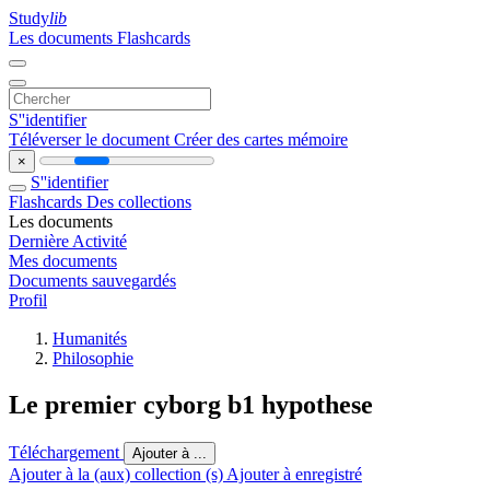
Study
lib
Les documents
Flashcards
S''identifier
Téléverser le document
Créer des cartes mémoire
×
S''identifier
Flashcards
Des collections
Les documents
Dernière Activité
Mes documents
Documents sauvegardés
Profil
Humanités
Philosophie
Le premier cyborg b1 hypothese
Téléchargement
Ajouter à ...
Ajouter à la (aux) collection (s)
Ajouter à enregistré