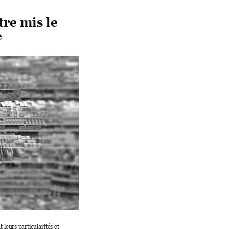
tre mis l
e 
e
t 
leurs 
particularités 
et 