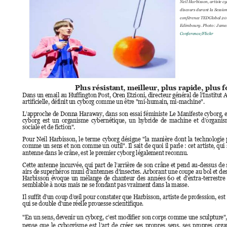
Neil Harbisson, artist
e c
discours durant 
la
 S
essio
conférence TED
Global 20
Edimbourg. Photo 
: Jame
Conference/Flickr
Plus résista
nt, meill
eur, plus
 rapi
de, plus f
Dans un email au Huffington Post, 
Oren Etzioni, directeur
 général de l’Institut 
artificielle, définit u
n cyborg comme un être "mi-humain, mi-machine". 
L’approche 
de 
Donna 
Haraway, 
dans 
son 
essai 
féministe 
Le 
Manifeste 
cyborg, 
e
cyborg  e
st 
un 
organisme 
cybernétique, 
un 
hybride 
de
machine 
et  d’organi
sociale et de fiction". 
Pour 
Neil 
Harbisson, 
l
e 
terme 
cyborg 
désigne 
"la 
manière 
dont 
la 
tech
nologie 
comme 
un 
sens 
et 
non 
comme 
un 
outil". 
Il 
sait 
de 
quoi 
il 
parle 
: 
cet 
artiste, 
qui 
antenne dans le
 crâne, est le premier cyborg légale
ment reconnu. 
Cette 
antenne 
inc
urvée, 
qui 
part 
de 
l’arrière 
de 
son 
c
râne 
et 
pend 
au
-dessus 
de 
airs de superhéros muni 
d’antennes d’insectes. Arborant une coupe 
au 
bol et des
Harbisson 
évoque 
un 
mélange 
de 
chanteur 
des 
années
60 
et 
d’extra
-terrestre 
semblable à nous mais
 ne se fondant pas vraiment dans l
a masse. 
Il suffit 
d’un c
oup d’œil 
pour 
constater que Harbisson, 
artiste de 
profession, 
est 
qui se double d’une
 réelle prouesse scientifique
.
"En 
un 
sens, devenir 
un 
cyborg, 
c’est 
modifier 
son corps 
comme 
une 
sculpture
",
pense 
que 
le 
cyborgisme 
est 
l’art 
de 
cr
éer 
ses 
propres 
sens, 
ses 
propres 
orga