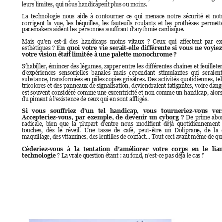
leurs limites, qui nous ha
ndicapent plus ou moins. 
La
  te
chnologie  nous 
aide 
à  contourner 
ce  qu
i  me
nace  notre 
sécurité
  et 
not
corrigent 
la 
vue, 
les 
béquilles, 
les 
fauteuils 
roulants 
et 
les 
prothèses 
permett
pacemakers a
ident les personnes souffrant d’arythmie card
iaque. 
Mais 
qu’en 
est
-il 
des 
handicaps 
moins 
vitaux 
? 
Ceux 
qui 
affectent 
par 
ex
esthétiques 
? 
En 
quoi 
votre 
vie 
serait
-elle 
différente 
si 
vous 
ne 
voyiez
votre vision était
 limitée à une palette 
monochrome ? 
S’habil
ler, émincer de
s légumes, 
zapper entre 
le
s différentes 
chaînes 
et 
feuillete
d’expériences
sensorielles 
banales 
mais 
cepe
ndant 
stimulantes 
qui 
seraient
substance, tra
nsformées en pâles copies grisâtres. Des activités quotidiennes, tel
tricolores et 
des 
panneaux 
de 
signalisation, 
dev
iendraient fatigantes, 
v
oire 
dang
est souvent 
considéré com
me une 
excentricité et 
non 
comme un 
handicap, 
alors
du pi
ment à l’ex
istence de ceux qui en s
ont affligés.
Si 
vous 
souffriez 
d’un 
tel 
handicap, 
vous 
tourneriez
-vous 
ver
Accepteriez-vous, 
par 
exemple, 
de 
devenir 
un 
cyborg 
?
De 
prime 
abor
radicale,  bien 
que 
la 
plupart  d’entr
e
nous 
modifient  déjà 
quotidiennement  
touches, 
dès 
le 
réveil. 
Une 
tasse 
de 
café, 
peut
-être 
un 
Do
liprane, 
de 
la 
maquillage, des vita
mines, des lentilles de contact... Tout ceci avant mê
me de qui
Céderiez-
vous 
à 
la 
tentation 
d
’améliorer 
votre 
corps 
en 
le 
lian
technologie
? La vraie ques
tion étant : au fond, n’est
-ce pas dé
jà le cas ? 