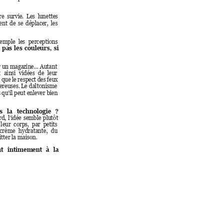
re 
survie. 
Les  lunettes 
ent 
de 
se 
déplacer, 
les 
emple 
les 
perceptions 
 
pas 
les 
couleurs, 
si 
r un 
magazine... 
Autant 
 
ainsi 
vidées 
de 
leur 
 que le respect des feux 
ereuses. Le 
daltonisme 
 qu’il peut
 enlever 
bien 
s 
la 
techn
ologie 
? 
d, 
l’idée
semble 
plutôt 
leur 
corps, 
par  petits 
crème 
hydratante, 
du
tter
 la maison. 
t 
intimeme
nt 
à 
la 