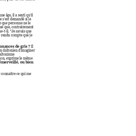
une â
ge, il a senti qu’il 
ée s’est demandé s
i le 
e
 que 
personne ne le 
qué que
, contrairement 
e-t-il. "Je savais que 
s rendu compte que je 
 nua
nces de gris ?
Il 
un daltonien d’imaginer 
daltonisme 
ion, ex
prime le même 
 émerveillé, ou 
bien 
r
 connaître ce qui me 