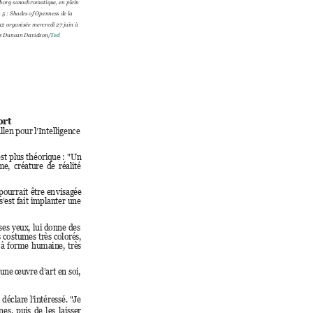
yborg so
nochromatiqu
e, 
en
 plein 
n 5 : Sha
des 
of
Op
enness 
de
la
12 orga
nisée mercred
i 
27
 juin à 
s Dunca
n Davidson/
Ted 
ort
Allen pour l’Intelligence 
st 
plus 
théorique 
: 
"Un 
sme
, 
créature 
de 
réalité 
pourrait 
être 
en
visagée 
s’est 
fa
it 
implanter 
une 
ses 
yeux, 
lui 
donne 
des 
 c
ostumes très c
olorés, 
à 
forme 
humaine, 
très
une œuvre 
d’art 
en 
soi, 
 
déclare l’intéressé. 
"Je 
nes, 
puis 
de 
les 
laisser 