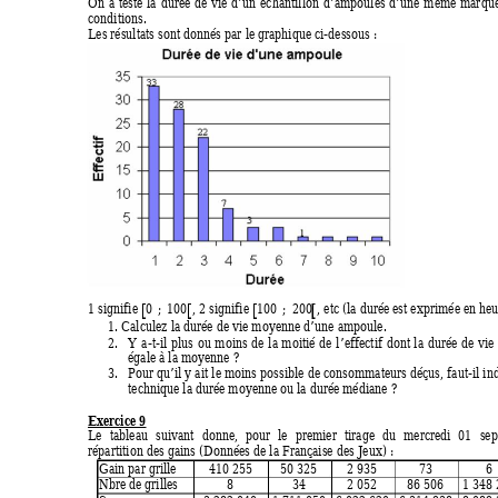
On a testé la durée de vie d’un échantillon d’am
poules d’une mêm
e marqu
conditions. 
Les résultats sont donnés par le graphique ci-dessous : 
1 signifie 
, 2 signifie 
, etc (la durée est exprimée en heu
0
 ;
100
100
 ;
200
1. Calculez la durée de vie moyenne d’une ampoule. 
2.
Y a-t-il plus ou moins de la moitié de l’eff
ectif dont la durée de vie
égale à la moyenne ? 
3.
Pour qu’il y ait le moins possible de consomm
ateurs déçus, faut-il in
technique la durée moyenne ou la durée médiane ? 
Exercice 9
Le tableau suivant donne, pour le premier tirage du mercredi 01 se
répartition des gains (Données de la Française des Jeux) : 
Gain par grille 
410 255 
50 325 
2 935 
73 
6 
Nbre de grilles 
8 
34 
2 052 
86 506 
1 348 