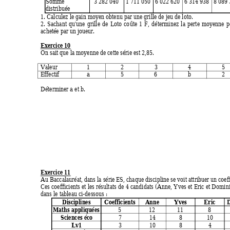
Somme
3 282 040 
1 711 050
6 022 620
6 314 938
8 089 
distribuée 
1. Calculez le gain moyen obtenu par une grille de jeu de loto. 
2. Sachant qu'une grille de Loto coûte 1 F, dé
terminez la perte m
oyenne po
achetée par un joueur. 
Exercice 10
On sait que la moyenne de cette série est 2,85. 
Valeur 
1 2 3 4 
Effectif 
a 
5 6 
b 
Déterminer 
a
 et 
b
. 
Exercice 11
Au Baccalauréat, dans la série ES, chaque discipline se voit attribuer un coeff
Ces coefficients et les résultats de 4 candidats
 (Anne, Yves et Eric 
et Domini
dans le tableau ci-dessous : 
Disciplines Coefficients
Anne 
Yves 
Eric 
Maths appliquées 
5 12 
11 
8
Sciences éco 
7 14 
8 
10
Lv1 
3 10 
8 
4