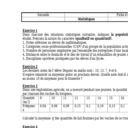
Seconde 
Fiche d'
Statistiques 
Exercice 1
la populat
Dans chacune des situations statistiques suivantes, indiquez 
qualitatif ou quantitatif
étudié. Précisez la nature du caractère (
). 
1. Notes obtenues au devoir de mathématiques. 
2. Catégories socio-professionnelles (CSP) d'un 
groupe de la population activ
3. Nombre de personnes employées par l'
ensemble des entreprises d'une local
4. Distances entre le domicile et le lieu de travail d’un échantillon de jeunes 
5. Disciplines sportives pratiquées par les élèves d'un lycée. 
Exercice 2
Les derniers notes de l’élève Dupont en maths sont : 10, 13, 7, 9 et 6. 
Il espère remonter sa moyenne grâce au prochain devoir. Quelle note doit-il o
au moins 10 de moyenne pour le trim
estre ? 
Exercice 3
Dans une exploitation agricole, on a mesuré pendant une journée, la quantité d
par chacune des vaches du troupeau. 
Quantité 
9 
10 11 12 13 
14 15 1
(en 
l
) 
Fréquenc
0,04 0,06 0,09 0,15 0,1 
0,19 0,15 0,
e 
Calculer la moyenne 
q
des quantités de lait fournies par les vaches de ce tro
Exercice 4