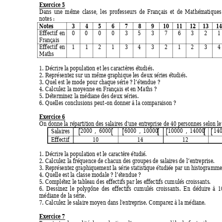
Exercice 5
Dans une même classe, les professeurs de Fr
ançais et de Mathém
atique
notes :  
Notes 
3 4 5 6 7 8 9 
10 
11 
12 
13 
1
Effectif en 
0 0 0 0 3 5 3 7 6 3 2 
Français 
Effectif en 
1 1 2 1 3 4 3 2 1 2 3 
Maths 
1. Décrire la population et les caractères étudiés. 
2. Représentez sur un même graphique les deux séries étudiés. 
3. Quel est le mode pour chaque série ? l’étendue ? 
4. Calculez la moyenne en Français et en Maths ? 
5. Déterminez la médiane des deux séries. 
6. Quelles conclusions peut-on donner à la comparaison ? 
Exercice 6
On donne la répartition des salaires d'une entreprise de 40 personnes selon le
2000
 ,
 6000
6000
 ,
10000
10000
 ,
14000
14
Salaires 
Effectif 10 
14 
12 
1. Décrire la population et le caractère étudié. 
2. Calculez la fréquence de chacun des groupes de salaires de l’entreprise. 
3. Représentez graphiquement la série statistique étudiée par un histogramm
e
4. Quelle est la classe modale ? l’étendue ? 
5. Complétez le tableau des effectif
s par les effectifs cumulés croissants.  
6. Dessinez le polygône des effectifs cumulés cr
oissants. En déduire à 1
médiane de la série. 
7. Calculez le salaire moyen dans l'entreprise. Com
parez à la médiane. 
Exercice 7