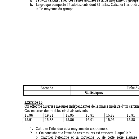
a.
Peut-on calculer avec ces seules données la taille moyenne du groupe
b.
Le groupe comporte 52 adolescents dont 31 filles. Calculer l’arrondi 
taille moyenne du groupe. 
Seconde 
Fiche d'
Statistiques 
Exercice 15
On effectue diverses mesures indépendantes de la masse m
olaire d’un certain
Ces mesures donnent les résultats suivants : 
15.96 19.81 15.95 15.91 15.88 15.
15.91 15.88 15.86 16.01 15.96 15.
1.
Calculer l’étendue et la moyenne de ces données. 
2.
a. On constate que l’une de ces mesures est suspecte. Laquelle ? 
b. Calculer l’étendue et la moyenne 
X
de cette série élaguée
m