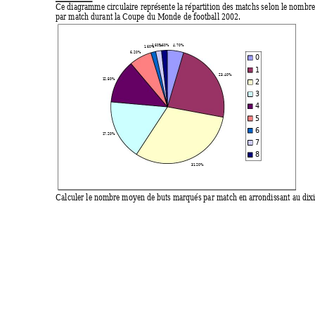
Ce diagramme circulaire représente la répartition des m
atchs selon le nombre
par match durant la Coupe du Monde de football 2002. 
1
.60%
1.
6
0
%
4.70%
1
.60%
6.20% 
0
1
23.40%
2
1
2.50%
3
4
5
6
1
7.20%
7
8
31
.20%
Calculer le nombre moyen de buts m
arqués par match en arrondissant au dix