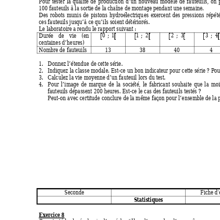
Pour tester la qualité de production d’un nouveau 
modèle de fauteuils, on 
100 fauteuils à la sortie de la chaîne de montage pendant une semaine. 
Des robots munis de pistons hydroélectriques exercent des pressions répét
ces fauteuils jusqu’à ce qu’ils soient détériorés. 
Le laboratoire a rendu le rapport suivant : 
0 ;
1
1 ;
 2
2 ;
3
3 ;
4
Durée de vie (en 
centaines d’heures) 
Nombre de fauteuils 
13 
38 
40 
4 
1.
Donnez l’étendue de cette série. 
2.
Indiquez la classe modale. Est-ce un bon indicateur pour cette série ? Pou
3.
Calculez la vie moyenne d’un fauteuil lors du test. 
4.
Pour l’image de marque de la société, le fabricant souhaite que la m
o
fauteuils dépassent 200 heures. Est-ce le cas des fauteuils testés ? 
Peut-on avec certitude conclure de la même façon pour l’ensem
ble de la 
Seconde 
Fiche d'
Statistiques 
Exercice 8