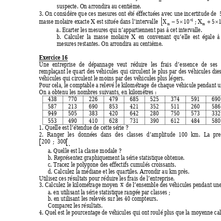
suspecte. On arrondira au centième. 
3. On considère que ces mesures ont été éffectuées avec une incertitude de 
[
masse molaire exacte X est située dans l’intervalle 
5
10
;
X
5
2
− 
−
×
+
×
m
m
a. Ecarter les mesures qui n’appartiennent pas à cet intervalle. 
b. Calculer la masse molaire X en convenant qu’elle est égale 
mesures restantes. On arrondira au centième. 
Exercice 16
Une entreprise de dépannage veut réduire 
les frais d’essence de ses
remplaçant le quart des véhicules qui circulent le 
plus par des véhicules dies
véhicules qui circulent le moins par des véhicules plus légers. 
Pour cela, le comptable a relevé le kilométrage de chaque véhicule pendant 
On a obtenu les nombres suivants, en kilomètres : 
438 770 226 479 685 525 374 591 6
587 213 690 853 421 352 511 260 5
949 505 383 420 642 280 750 573 3
553 490 410 628 731 390 612 484 5
1. Quelle est l’étendue de cette série ? 
2. Ranger les données dans des classes d’am
plitude 100 km. La pr
200
 ;
300
.  
a. Quelle est la classe modale ? 
b. Représentez graphiquement la série statistique obtenue. 
c. Tracez le polygone des effectifs cumulés croissants.  
d. Calculez la médiane et les quartiles. Arrondir au km près.  
Utilisez ces résultats pour réduire les frais de l’entreprise. 
x
3. Calculez le kilométrage moyen 
 de l’ensem
ble des véhicules pendant une
a. en utilisant la série statistique rangée par classes ; 
b. en utilisant les relevés sur les 40 compteurs. 
Comparez les résultats. 
4. Quel est le pourcentage de véhicules qui ont roulé plus que la moyenne cal