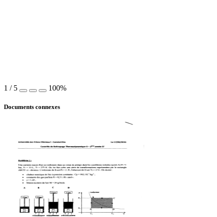
1
/
5
100%
Documents connexes