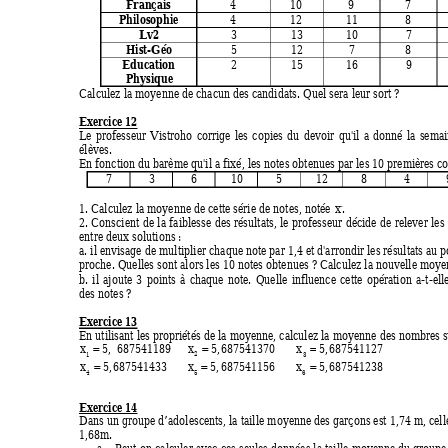
Français 
4 10 
9 
7
Philosophie 
4 12 
11 
8
Lv2 
3 13 
10 
7
Hist-Géo 
5 12 
7 
8
Education 
2 15 
16 
9
Physique 
Calculez la moyenne de chacun des candidats. Quel sera leur sort ? 
Exercice 12
Le professeur Vistroho corrige les copies du 
devoir qu'il a donné la semai
élèves. 
En fonction du barème qu'il a fixé, les notes obtenues par les 10 prem
ières co
7 3 6 
10 
5 
12 
8 4 
1. Calculez la moyenne de cette série de notes, notée 
. 
x
2. Conscient de la faiblesse des résultats, le prof
esseur décide de relever les
entre deux solutions : 
a. il envisage de multiplier chaque note par 1,4 et 
d'arrondir les résultats au p
proche. Quelles sont alors les 10 notes obtenues ? Calculez la nouvelle moye
b. il ajoute 3 points à chaque note. Quelle infl
uence cette opération a-t-el
des notes ? 
Exercice 13
En utilisant les propriétés de la moyenne, calculez la moyenne des nom
bres s
x
5
,,
 541189
687
x
5 687541370
5 687541127
,
==
=
1
2
xxx
5 687541433
,,
5 687541156
5 687541238
,
==
=
45
6
Exercice 14
Dans un groupe d’adolescents, la taille moyenne des garçons est 1,74 m, celle 
1,68m. 