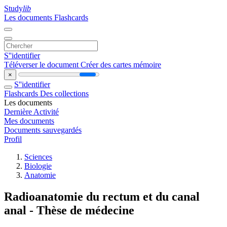
Study
lib
Les documents
Flashcards
S''identifier
Téléverser le document
Créer des cartes mémoire
×
S''identifier
Flashcards
Des collections
Les documents
Dernière Activité
Mes documents
Documents sauvegardés
Profil
Sciences
Biologie
Anatomie
Radioanatomie du rectum et du canal
anal - Thèse de médecine