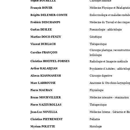
Sophie BOURELLE
Chirurgie 
infantile 
François BOYER
Médecine Phy
sique et Réad
aptati
Brigitte DELEMER-C
OM
TE 
Endocrinolog
ie et maladies métab
Frédéric DESCHAMPS
Médecine du
 Travail et d
es risque
Gaëtan DESLEE
Pneumolog
ie : addictologie 
Martine DOCO-
FENZY 
Génétique 
Vincent DURLACH
Thérapeu
tique 
Chirurgie plastiqu
e
, 
reconstructric
Caroline FRANÇOIS
brûlologie 
Christine HOEFFEL-
FORNES
Radiologie et 
Imager
ie médicale 
Arthur KALADJ
IAN 
 ; add
ictolog
Psychiatrie d’Ad
ultes
Alireza KIANMANE
SH 
Chirurgie dig
estive 
Marc LABROUSSE
Anatomie &
 Oto-rhino
-laryngolog
Pierre 
MA
U
RAN
Physiologie
Bruno MOURVILLIE
R 
Médecine in
tensive - réanim
ation 
Pierre NAZEYROL
LAS 
Thérapeu
tique 
Jean-Luc NOVE
L
LA
Médecine In
terne : Gériatrie 
et Bi
Christine PIETRE
MENT
Pédiatrie 
Myriam POLETTE
Histologie 