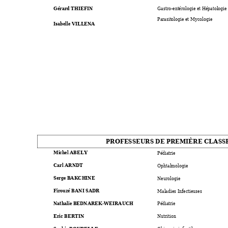
Gérard THIEF
IN
Gastro-entér
ologie et Hépatologie
Parasitologie et 
Mycologie 
Isabelle VILLENA
PROFESSEURS DE 
PREMIÈRE CL
ASS
Michel ABELY 
Pédiatrie 
Carl AR
NDT
Ophtalmolog
ie 
Serge BAKCHIN
E 
Neurolo
gie 
Firouzé BANI SADR
Maladies Infe
ctieuses 
Nathalie BEDNAREK
-
WE
IRAUCH 
Pédiatrie 
Eric BERTIN 
Nutrition 