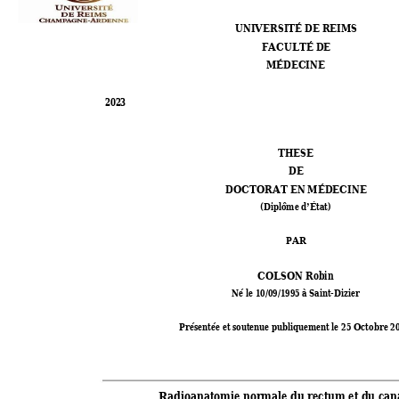
UNIVERSITÉ D
E R
EIM
S 
FACULTÉ D
E  
MÉ
DEC
INE
2023
THE
SE
DE
DOCTORAT EN MÉDECINE 
(Diplôme d
É
tat) 
’
PAR 
COLSON Robin 
Né le 10/09/1995
 à Saint-Dizier 
Présentée et sout
enue publiquemen
t le 25 Octobre 2
0
Radioanatomie nor
male du rectum et d
u can