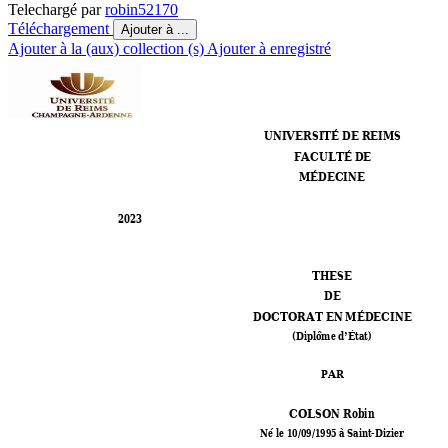
Telechargé par
robin52170
Téléchargement
Ajouter à ...
Ajouter à la (aux) collection (s)
Ajouter à enregistré
UNIVERSITÉ D
E R
EIM
S 
FACULTÉ D
E  
MÉ
DEC
INE
2023
THESE 
DE
DOCTORAT EN MÉDECINE 
(Diplôme d
É
tat) 
’
PAR 
COLSON Robin 
Né le 10/09/1995
 à Saint-Dizier 