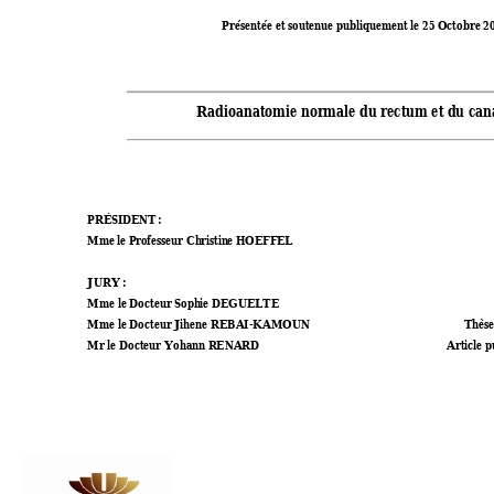
Présentée et sout
enue publiquemen
t le 25 Octobre 2
0
Radioanatomie nor
male du rectum et d
u can
PR
ÉS
ID
ENT
:  
Mme
 le
 P
ro
fes
se
ur 
Ch
ris
t
in
e H
OEF
F
EL
JURY : 
Mme le Docteur Soph
ie DEGU
ELTE
Mme le Docteur J
ihene REBA
I-KAMOUN 
Th
ès
Mr le Docteur Yohann R
ENA
RD 
Ar
ticl
e p