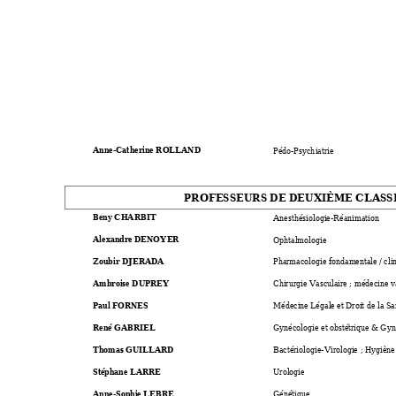
Anne-Catherine ROL
LAND
Pédo-Psych
iatrie 
PROFESSEURS DE 
DEUXIÈME C
LASS
Beny CHARBIT 
Anesthésiologie
-Réanimation
Alexandre DENOYER                   
Ophtalmolo
gie 
Zoubir DJERADA
Pharmacolog
ie fondamen
tale / cli
Ambroise DUPREY
Ch
ir
ur
gie Vasculaire ; m
édecine v
Paul FORNES
Médecine Lég
ale et Droit d
e la Sa
René GABRIEL
Gynécolog
ie et obstétrique 
& Gyné
Thomas GUILLARD
Bactériologie-
Virologie 
; Hygiène
Stéphane LARRE
Urologie 
Anne-Soph
ie
 L
EBRE 
Génétique 