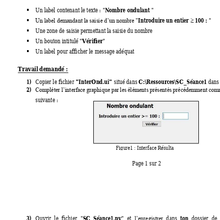
Nombre ondulant
Un label contenant le texte : "
" 
▪
Introduire un entier 
 100 : 
"   
▪
Un label demandant la saisie d’un nombre "

Une zone de saisie permettant la saisie du nombre   
▪
Vérifier
Un bouton intitulé "
" 
▪
Un label pour afficher le message adéquat  
▪
Travail demandé :
1)
 "InterOnd.ui" 
C:
\Ressources\SC_Séance1 
Copier
le fichier
situé dans
dans
2)
Compléter 
l’interf
ace 
graphique 
pa
r 
les 
é
léments 
présentés 
précé
demment 
com
suivante : 
Figure1 : Interface R
ésulta 
Page 1 sur 2 
3)
SC_Séance1.py
ton
Ouvrir 
le 
fichier 
"
" 
et 
d
ans 
dossier 
de 
l’enregistrer 