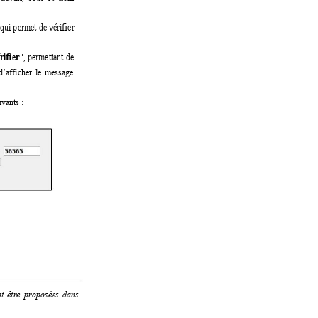
 qui p
ermet de vérifier 
rifier
", 
permettant 
de 
d’afficher 
le 
messag
e 
vants :  
t 
être 
propo
sées 
dans 