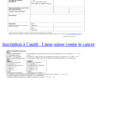
Inscription à l`audit - Ligue suisse contre le cancer