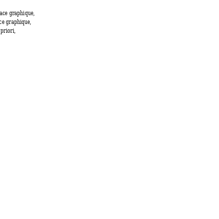
face graphique,  
ace graphique, 
priori, 