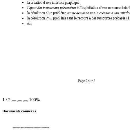
la création d
interface graphique,  
’une 
•
exploitation d
e 
ressource inter
l’ajout des instructions nécessaires à l’
’un
•
la résolution d
un problème 
interf
’
qui ne demande pas la création d’une 
•
la résolution 
problème sans le recours à des ressources préparées à 
d’un 
•
etc. 
•
Page 2 sur 2 
1
/
2
100%
Documents connexes