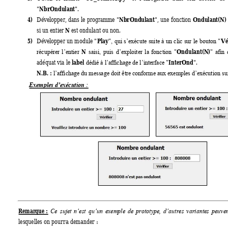
NbrOndulant
"
".  
4)
NbrOndulant
Ondulant(N)
Développer, dans le 
programme "
", 
une fonction 
N
si un entier 
 est ondulant ou non.  
5)
Play
Vé
Développer 
un 
module 
"
", 
qui 
s’exécute 
suite 
à 
un 
clic 
sur 
l
e 
bouton 
"
N
Ondulant(N)
récupérer 
l’entier 
saisi, 
puis 
d’exploiter 
la 
fonction 
"
" 
afin 
label
InterOnd
adéquat via le 
".  
dédié à l’affichage de l’interface "
N.B. :
l’affichage du message doit être conforme aux exemples d’e
xécution sui
Exemples d’exécution :
Remarque :
Ce 
sujet 
n’est 
qu’un 
exemple 
de 
prototype, 
d’autres 
variantes 
peuven
lesquelles on pourra demander :