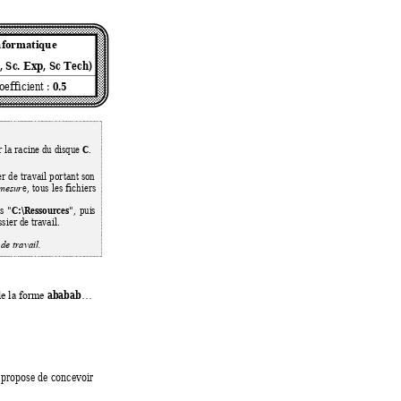
nformatique
, Sc. Exp, Sc T
ech) 
0.5
oefficient 
: 
C
r la rac
ine du disqu
e 
. 
er 
de 
travail 
portant 
son 
e, 
tous 
les 
fichiers
mesur
C:
\Ressources
s 
"
", 
pui
s 
sier d
e travail. 
 de travai
l.
ababab
e 
la forme 
…
 
propose 
de
concevoir 