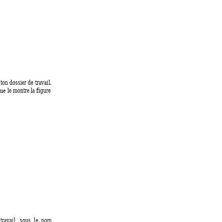
ton
dossier de travail. 
le 
montre 
la figur
e 
me 
travail, 
sous 
le 
nom 