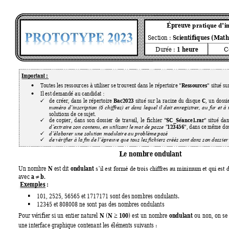
Épreuve 
pratique d’i
Scientifiques
 (Math
Section 
: 
1 heure
Durée
: 
C
Important : 
Ressources
Toutes les ressou
rces à util
iser se trouvent dan
s le répertoire "
" situé su
•
Il est demandé au ca
ndidat 
: 
•
Bac2023
C
de 
créer, 
dans 
le 
répertoire
situé 
sur 
la 
racin
e 
du 
disque 
, 
un 
dossi
✓
numéro 
d’inscription 
(6 
chiffres) 
et 
dans 
lequel 
il 
doit 
enregistrer, 
au 
fur 
et 
à 
solutions de ce 
sujet.  
SC
_Séance1.rar
de 
copier, 
dans
son 
dossie
r 
de 
travail, 
le 
fichier 
"
" 
s
itué 
dan
✓
123456
", dans 
ce même dos
d’extraire son cont
enu, en utili
sant le mot de pas
se "
✓
d’élaborer une so
lution modula
ire au problème
 posé
✓
de vérifier à 
la fin de l’épre
uve que tous les 
fichiers cré
és sont dans son dos
sier
Le nombre ondu
lant
N
ondulant
Un nombre 
est dit 
s’il est 
formé de 
trois 
chiffres au mi
nimum et 
qui est 
d
a 
 b
avec 
.  

Exemples :
101, 2525, 56565 et 1717171 sont des nombres ondulants.  
▪
12345 et 808008 ne sont pas des nombres ondulants   
▪
N
N 
100
ondulant
Pour 
vérifier 
si 
un 
entier 
naturel 
(
) 
est 
un 
nombre 
ou 
non, 
on 
se

une interface graphique contenant les éléme
nts suivants : 