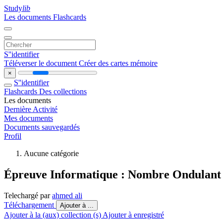
Study
lib
Les documents
Flashcards
S''identifier
Téléverser le document
Créer des cartes mémoire
×
S''identifier
Flashcards
Des collections
Les documents
Dernière Activité
Mes documents
Documents sauvegardés
Profil
Aucune catégorie
Épreuve Informatique : Nombre Ondulant
Telechargé par
ahmed ali
Téléchargement
Ajouter à ...
Ajouter à la (aux) collection (s)
Ajouter à enregistré