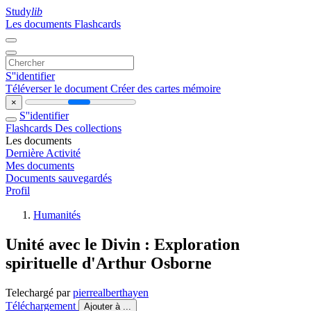
Study
lib
Les documents
Flashcards
S''identifier
Téléverser le document
Créer des cartes mémoire
×
S''identifier
Flashcards
Des collections
Les documents
Dernière Activité
Mes documents
Documents sauvegardés
Profil
Humanités
Unité avec le Divin : Exploration
spirituelle d'Arthur Osborne
Telechargé par
pierrealberthayen
Téléchargement
Ajouter à ...