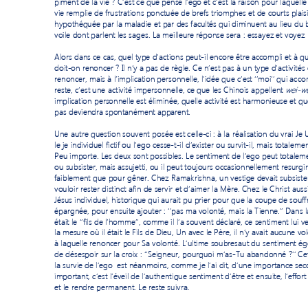
piment de la vie 
? C’est ce que pense l’ego et c’est
la raison pour laquelle
vie remplie de frustrat
ions ponctuée de brefs triomphes et de courts plaisi
hypothéquée par la maladie et 
par des facultés qui diminuent au li
eu du 
voile dont parlent les sages. La meilleure réponse ser
a : essayez et voy
ez 
Alors dans ce cas, quel type d’
a
ctions peut-
il encore être accompli et à qu
doit-on renoncer 
? Il n’y a pas de règle. Ce n’est pas à un type d’activit
és 
renoncer, mais à l’implication personn
elle, l’idée que c’est ‘’moi’’ qui acco
wei-
w
reste
, 
c’est
 une 
activité impersonnelle, ce que les Chinois appellent
implication personnelle est élimin
ée, 
quelle activité est harmonieuse et que
pas deviendra spontanément apparent.  
Une autre question souvent
 posée est celle-
ci
 : à la
 réalisation du vrai Je 
le je individuel fictif ou l’ego cesse
-t-
i
l d’exister ou survit
-
il
, m
ais totalemen
Peu importe. Les deux sont possibles. L
e sentiment 
de l’ego peut totaleme
ou subsister, mais assuj
etti, ou il peut toujours occasionnellement resurgir
faiblement que 
pour gêner. Chez Ramakrishn
a, un vestige devait subsister
vouloir rester distinct 
afin de servir et 
d’
aimer la Mère. Chez le Christ 
aussi
Jésus individuel, historique qui aurait pu prier pour que la coupe de souffr
épargnée, pour ensuite ajouter
: ‘’pas ma volonté, mais la Tienne.’’ Dans 
était le ‘’fils de
l’homme’’, comme il l’a souvent déclaré, ce senti
ment lui v
la mesure où il était le Fils de Dieu
, 
Un avec le Père, il n’y avait aucune vo
à 
laquelle 
renoncer pour Sa volonté. L’ultime soubresaut du sentiment égo
de désespoir sur la croix 
: ‘’Seigneur, pourquoi m’as
-Tu abandonné
?’’ C
la survie de l’ego  est 
néanmoins
, comme je l’ai dit, d’une importance sec
important, 
c’est l’éveil de l’authenti
que sentiment d’être
 et ensuit
e, l’effor
et le rendre permanent. Le reste suivra. 