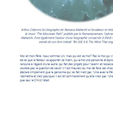
Arthur Osborne fut biographe de Ramana Maharshi et fondateur et réda
la revue ‘’The Mountain Path’’ publiée par le Ramanasramam, l’ash
Maharshi. Il est également l’auteur d’un
e biographie consacrée à Shirdi 
e
xtrait de son livre intitulé ‘’Be Still, It Is The Wind That sin
Moi et mon Père, nous sommes Un, mais qui est ce moi? Pas le moi qui
 s
de ce que le facteur va apporter
 ce matin, qui aime une personne et épro
rancune à l’égard d’une autre, qui fait des projets pou
r l’avenir et r
essasse
soulève pas la question de savoir 
s
’
il est mauvais ou mal de faire ces chos
déclare simplement
 que la personne qui les f
ait n’est pas 
‘’
U
ne avec le Pè
l’admettra et c’est pourquoi
 il est dit 
sommairement qu’elle
n’est
pas ‘’Une
que seul 
le Christ l’était. 