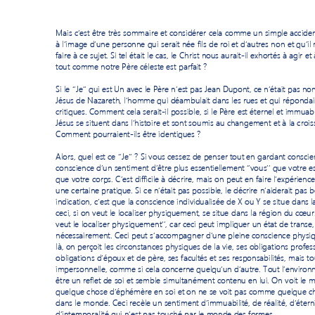
Mais c’est être 
très sommaire et consi
dérer cela comme un simple accide
à l’image d’une personne qui 
serait 
né
e 
fils de roi et d’autres 
n
on 
et qu’il 
faire à ce sujet. Si tel 
était le cas, le Christ nous aurait-
il
 exhortés à agir et 
tout comme notre Père céleste est parfait
 ?  
Si le ‘’Je’’ qui est Un avec le Père n’
est pas Jean Dupont, ce n’était pas non 
Jésus de Nazareth, 
l’homme
 qu
i déambulait dans les rues et qui répond
a
critiques. Comme
nt
 cela serait-il possi
ble
, 
si
 le Père est éternel et immuab
Jésus se situent dans l’histoire et sont s
oumis au changement et à la crois
Comment pourraient
-ils être identiques 
? 
Alors, quel est ce ‘’Je’’
 ? Si vous cessez de penser tout en gardant conscie
conscience d’un sentiment d’être plu
s essentiellement ‘’vous’’ que votre e
que 
votre corps. C’est difficile à décrire, mais on peut
en faire l’expérience
une certaine pratique. 
Si 
ce n’était pas possible, le décrire n’aiderait pas
indication, c’est que la conscience individualisée de X ou Y se situ
e dans
 l
ceci
, si on veut le localiser physiquement, se situe d
ans la région du cœur. J
veut le localiser physiquement’’,
 car ceci peut impliquer un état de transe,
nécessairement. Ceci 
peut s’
accompagner d’une pleine conscience physiq
là, on perçoit les circonstances physiques de la vie, ses obli
gations profes
obligations d’époux et de père, ses facultés et ses responsabil
ités, mais t
impersonnelle, comme si cela concerne quelqu’un d’autre. Tout l’enviro
être un reflet de soi et semble simultanément contenu en lui. On 
voit le
quelque chose d’éphémère en soi
et on ne se voit pas comme quelque c
dans le monde. Ceci recèle un sentiment d’immuabilité, de réalité, d’étern
d’intemporalité qui n’est pas touché par le monde des form
es. 