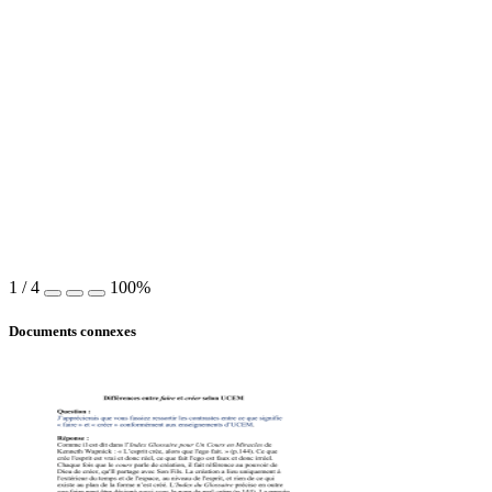
1
/
4
100%
Documents connexes