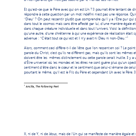
Et qu’est
-ce que le Père avec qui
 on est Un ? Il pourrait être tentant de di
répondre à cette question p
ar 
un mot indéfini n’est pas une réponse. Qu
‘’
Dieu
’’
? On peut ressentir plutôt
 que comprendre qu’il y a l’Être pur qui 
dans tout le cosmos mais sans être affecté par 
lui, 
d’une manière égale et
dans chaque 
créature individuelle et dans tout l’un
ivers. Voici 
la d
éfinitio
qu
’une autre,
d’
une chrétienne à qui une expérience de réalisation était 
s
1
advenue 
: ‘’C’était tout ce qui est et il n’y avait ni Dieu ni non
-
Dieu.’’
Alors, comment ceci diffère-t-
il de l’être que l’on ressent en soi
 ? Le point
parole du Christ, c’est qu’ils ne diff
èrent pas, mais qu’ils sont 
les mêmes et
doivent être les  mêmes distinctement ou cette parole s
erait inutile. Il y 
d’Être universel où les mondes et les êtres ne sont 
guère plus qu’un
 spec
sentiment d’être dans le cœur
et
 le sentiment que celui-ci émane de celui
pourtant le même, qu’il est le Fils du Père et 
cependant Un avec le Père. 
I
1
 Ancilla, 
The Following Fe
et 
X, ni de Y, ni de Jésus, mais
 de 
l’Un qui se manifeste de manière égale et