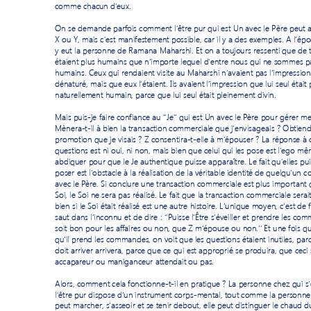
comme chacun d’eux. 
On se demande parfois comme
nt
l’être pur qui est Un avec le Père peut 
a
X ou Y, mais c’est manifestement possible, car il y a des exemples. 
A l’ép
y eut la personne de Ramana Maharshi. Et on a toujours 
ressenti que de 
étaient plus humains que 
n’importe
 lequel
d’entre nous qui ne sommes pa
humains. Ceux qui rendaient visite au
Maharshi n’avaient pas l’impression 
dénaturé, mais que eux l’étaient. Ils avaient l’impression que lui seul était
naturellement humain, parce que lui seul était pleinement divin. 
Mais p
uis
-
je
faire confiance au ‘’
J
e’’ qui est Un avec le Père pour gérer 
m
e
Mènera-t-
il à bien la transaction commerciale que j’envisag
eais
 ? 
Obtiendr
promotion que je visais
? 
Z consentira-t-elle à m
’épouser
 ? La réponse 
à 
questions est ni oui, ni non
, mais bien que celui qui les pose est l’ego mê
abdiquer pour que le Je authentique puisse apparaître.
Le fait qu’elles pu
poser est l’obstacle à la réalisation de la véritable identité de quelqu’un
 c
avec le Père. Si conclure une transaction commerciale est plus import
ant 
Soi, le Soi ne sera pas réalisé. Le fait que la transaction commercial
e serai
bien si le Soi était réalisé est une autre hist
oire. L
’uni
que moyen, c’est de f
saut 
dans l’inconnu et de dire
: ‘’Puisse l’
Ê
tre s’éveiller et prendre les co
soit bon pour les affaires ou non, 
que Z m’épouse ou non.’’ Et une fois qu’il
qu’il prend les commandes, on voit que les question
s étaient inuti
l
es, par
doit arriver arrivera, parce 
qu
e ce qui est approprié se produira, que ceci 
accapareur ou maniganceur a
ttendait ou pas.  
Alors, comment cela fonctionne-t
-il en pratique 
? La personne chez qui s’é
l’être pur dispose d’un instrument corps
-mental, tout comme 
la
 personne 
peut marcher, s’asseoir et se tenir debout, ell
e peut distinguer le chaud du