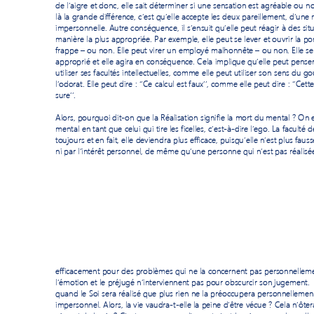
de l’a
igre et donc, elle sait 
dé
terminer si une sensation est agréable ou n
o
là la grande différence, 
c’est qu’
ell
e accepte les deux pareillement, 
d’une 
impersonnelle. Autre conséquence, il s’ensuit qu’elle peut réagir à des sit
manière la plus appropriée
.
 Par exemple, elle peut se lever et ouvrir la po
frappe 
–
 ou non. Elle peut virer un
 employé malhonnête 
–
 ou non. Elle se
approprié et elle agira en conséquence. Cela implique qu’elle peut penser.
utiliser ses facultés intellectuelles, comme elle peut utiliser son s
ens du go
l’odorat. Elle peut dire
: ‘’Ce calcul est faux’’, comme elle peut dire
: ‘’Cet
su
re’’. 
Alors, pourquoi dit-
on que la Réalisation signifie la mort du mental ? O
n 
mental en tant que celui qui tire les ficelles, c’est
-à-
dire l’ego. 
La faculté d
toujours et en fait, elle deviendra plus efficace, puisqu
’elle n’est plus faus
ni par l’intérêt personnel, de même qu’une pe
rsonne qui n’est pas réalisée
efficacement pour des problèmes qui ne la concernent pas personn
ellem
l’émotion et le préjugé n’interviennent pas pour obscurcir son jugement
. 
quand le Soi sera réalisé que plus rien ne la
 préoccupera p
ersonnellement
impersonnel. Alors, la vie vaudra-
t-elle 
la peine d’être vécue
? Cela n’
ôtera