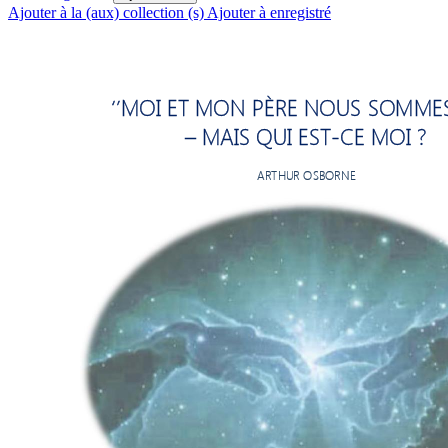
Ajouter à la (aux) collection (s)
Ajouter à enregistré
‘’MOI ET 
MON PÈRE NOUS
 SOMMES
–
 MAIS QUI EST
-CE MOI
 ? 
ARTHUR OSBORNE 