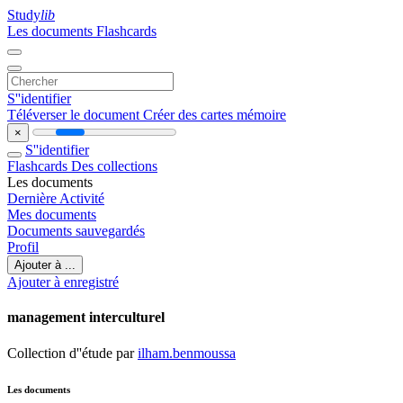
Study
lib
Les documents
Flashcards
S''identifier
Téléverser le document
Créer des cartes mémoire
×
S''identifier
Flashcards
Des collections
Les documents
Dernière Activité
Mes documents
Documents sauvegardés
Profil
Ajouter à ...
Ajouter à enregistré
management interculturel
Collection d''étude par
ilham.benmoussa
Les documents