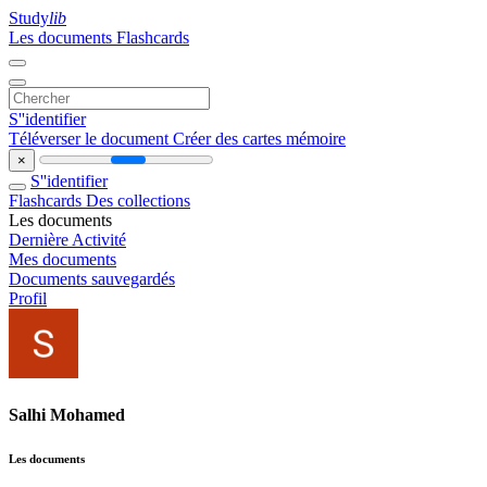
Study
lib
Les documents
Flashcards
S''identifier
Téléverser le document
Créer des cartes mémoire
×
S''identifier
Flashcards
Des collections
Les documents
Dernière Activité
Mes documents
Documents sauvegardés
Profil
Salhi Mohamed
Les documents