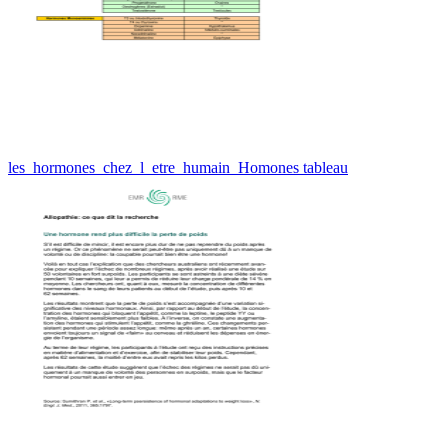
les_hormones_chez_l_etre_humain_Homones tableau