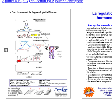
Ajouter à la (aux) collection (s)
Ajouter à enregistré
Fonctionnement de l’appareil génital féminin 
§ 
I. 
Les cycles sexuels 
L’appareil génital de la femme 
fonctionnement cyclique. 
Les cycles menstruels (qui débu
répètent de façon continue de 
Le cycle ovarien 
§ 
• 
La phase folliculaire (12 à 17
croissance débutée au cours d
• 
L’ovulation : libération d’un 
• 
La phase lutéale (13 à 14 jou
corps jaune formé à partir du f
En fin de cycle, régression d
Le cycle de l’utérus 
§ 
Muqueuse utérine subissant des
chaque cycle. 
• 
Presque entièrement détruite 
muqueuse utérine se reconstit
folliculaire. 
• 
Apparition et développement 
• 
Développement maximal de l
l’ovulation. 
• 
Glandes devenant très tortueu
• 
Développement de la vascular
• 
En fin de cycle, structure de
Editeur : Memopage.com SA 
Date : avril 2000 
des artérioles se rompant : c’
Auteur : Alexandra Vivier des Vallons 
ISSN : en cours 
MemoPage : Marque modèle procédé et 
Expert : Denis Cachard Berger 
Copyright :MemoPage.com SA 
système déposés 