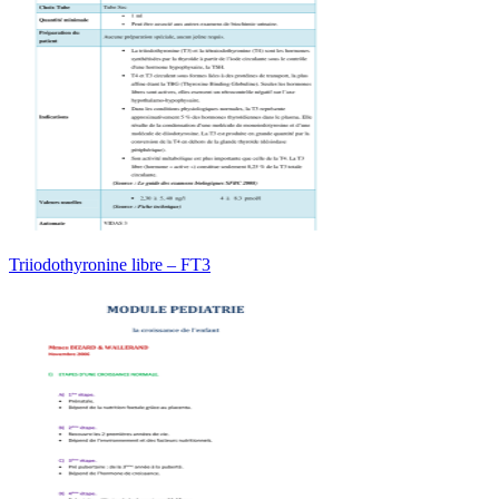
Triiodothyronine libre – FT3