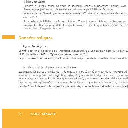
Infrastructures 
- 
Routes 
: 
Réseau 
routier 
couvrant 
le 
territoire 
dont 
les 
autoroutes 
Egnatia, 
(670 
Thessalonique (800 
km dont le Pont Rion-
Antirio
n) et le périphérique d’Ath
ènes. 
- Maritime 
: la flotte 
d’intérêt grec 
représente près 
de 15
% de la 
capacité mondiale 
de transpor
la flotte de l’UE.
- Réseau ferré de 2500 km 
sur les axes Athènes
-Thessalonique et Athène
s 
–
Péloponnèse. 
- 
Aéroports 
: 
40 
aérop
orts 
dont 
15 
internat
ionaux. 
Les 
plus 
fréquentés 
sont 
l’aéroport 
i
ceux de Thessaloniq
ue et de Crète. 
Données politiques 
Type de régime
La 
Grèce 
est 
u
ne 
République 
parlementaire 
monocam
érale. 
La 
Constitution 
d
ate 
du 
11 
ju
in 
19
1986 puis le 6 avril 2001). L’E
glise n’est pas séparée de l’E
tat. 
Le pouvoir exécutif est d
étenu par le Premier 
ministre qui préside le conseil de
s ministres et dir
Les dernières et proch
aines élections 
Les 
élections 
législatives 
an
ticipées 
du 
17 
ju
in 
2012 
ont 
placé 
en 
tête 
le 
parti 
de 
la
Nouvelle 
Dém
sans 
toutefois 
lui 
donner 
une 
majorité 
absolue. 
Un 
gouvernement 
d’unité 
nat
ionale, 
soutenu
PASOK ») et par la «
 Gauche Démocratique » a
 été formé, avec comme Premier mini
stre Antoni
Sont égale
me
nt 
représentés a
u Parlement : 
la Coalition
 de la 
gauche radicale 
(Syriza)
, arrivé
e e
parti des Grecs Indépend
ants, 
un 
parti d’extrême droite
, « l
’Aube Dorée», et le 
Parti 
communiste (
- 1 -  
© 
201
2 
–
 UBIFRANCE 