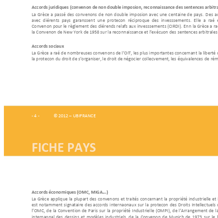
Accords juridique
s (convention de non double imposition, reco
nnaissance des sentences arbitra
La 
Grèce 
a 
pa
ssé 
d
es 
con
ventions 
de 
non 
d
ouble 
i
mposition 
avec 
une 
c
entaine 
d
e 
pays.
De
s 
a
avec 
différents 
pays 
garantissent 
un
e  p
rotection 
réciproque 
des 
investissements.
Elle 
a 
ratifié 
Convention 
pour le 
règlement 
des 
différends r
elatifs aux 
investissement
s (CIRDI).
Enfin 
la 
Grèce a 
rati
la Convention de Ne
w York de 
1958 sur la recon
naissance et l’exécution des 
se
ntences arb
itrale
Accords sociaux
La Grèce 
a ratifié de 
nombreuses conventio
ns de l’OIT, l
es plus impo
rtantes concernant 
la liberté 
la protection du
 droit de s’organiser, le droit de négocier col
lectivement, les équivalences 
de rému
- 4 - 
 © 2012 
–
 UBIFRANCE 
FICHE PAYS 
Accords écon
omiques (OMC, MIGA...) 
La 
Grèce 
applique 
la 
plupart 
des 
conventions 
et 
traités 
concernan
t 
la 
propriété 
industrielle 
et 
est 
notamment 
signataire 
des
 accords 
internationau
x 
sur 
la 
protection
des 
Droits 
Intellectuels 
l’OMC, 
de 
la 
Convent
ion 
de 
Paris 
sur 
la 
propriété 
Industrielle 
(OMPI), 
d
e 
l’Arrangement 
de 
l
international 
des 
dessins 
et 
modèles 
indu
striels, 
de 
la 
Con
ve
ntion 
de 
Munich 
de 
1973
sur 
le 