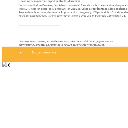
L’évolution des imports 
–
 exports entr
e
 les deux pays
Depuis 
une 
dizaine 
d’années,
l’excédent 
commercial 
français 
sur 
la 
Grèce 
se 
situe 
chaque 
an
Mds 
EUR. 
A
vec 
u
n 
solde 
de 
1,8 
Md 
EUR 
en 
20
11
, 
la 
Gr
èce 
a 
repr
ésenté 
le 
5ème
excédent 
France 
dans 
le 
mo
nde
, 
derrière 
l
e 
Royaum
e 
Uni,
Hong
-
Kong, 
l’Algérie
et 
le
s 
Emirats 
Arabe
notre 1er excédent dan
s la zone euro (devant Chypre avec 
258 M EUR) et le 2ème dans l’UE. 
1
Les exportations russes, es
sentiellement constituées de p
ro
duits énergétique
s, 
ont vu 
 leur valeur augme
nter en raison de la ha
usse des prix des hydrocarbures.
- 5 - 
 © 2012 
–
 UBIFRANCE 
6