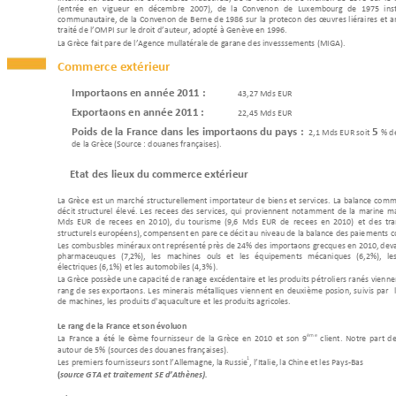
(entrée 
en 
vigueur 
en 
décembre 
2007), 
de 
la 
Convention 
d
e 
Luxembourg 
de 
1975 
ins
communautaire, 
de 
la 
Conven
tion 
de 
Berne 
de 
1986 
sur 
la 
protection 
des 
œuvres 
littéra
ires
et 
ar
traité de l’OMPI sur le droit d
’auteur, adopté à
 Genèv
e en 1996.
La Grèce fait partie de l’Ag
ence multi
latérale de garan
tie des investissements (MIGA
). 
Commerce extérieur 
Importations en anné
e 
20
11
: 
43,27 Mds EUR
Exportations en année
 20
11
 : 
22,45 Mds EUR 
Poids de la France dans les impor
tations du pays
 :  
5 
2,
1 Mds EUR soit
% de
de la Grèce (Source 
: douanes françaises).
Etat des lieux du commer
ce extérieur 
La 
Grèce 
est 
un 
marché 
struc
turellement 
importateur 
d
e 
biens 
et 
service
s
. 
La 
balance 
comme
déficit 
structurel 
éle
vé. 
Les 
recette
s 
des 
ser
vices, 
qui 
p
rovie
nnent 
nota
m
me
nt 
de 
la 
marine 
ma
Mds 
EUR  de 
recettes  e
n 
20
10
), 
du  tourisme 
(9,6  Mds 
EUR 
de  recettes 
en  20
10
) 
et  des 
tra
structurels européen
s), compensent en partie ce déficit au
 niveau de la balance des paie
ments co
Les combustibles
 minéraux ont représenté p
rès de 24% d
es importations grecqu
es en 2010, deva
pharmaceutiques 
(7,2%), 
les 
machines 
outils 
et 
les 
équipements 
mécaniques 
(6,2
%), 
les
électriques (6,1%) 
et
 les automobiles (4,3
%). 
La Grèce 
possède un
e capacité d
e raffinage 
excédentaire et 
les produits p
étroliers raffinés 
vienne
rang 
d
e 
ses 
expo
rtations. 
Les 
minerais 
métallique
s 
vienn
ent 
en 
deuxième 
position,
sui
vis 
par 
de machines, les produ
its d'aquaculture 
et
 les produits agricoles. 
Le rang de la Fran
ce et son évolution 
ème
La 
France 
a 
été 
le 
6ème 
fou
rnisseur 
de 
la 
Grèce 
en 
2010
et 
son 
9
client. 
Notre 
part 
de
autour de 5% (sources de
s douanes françaises). 
1
Les premiers fournisseurs 
sont l’Allem
agne, la Ru
ss
ie
, l’Italie, la Chine et les Pay
s
-Bas 
(
source GTA et traitement S
E d’Athènes).