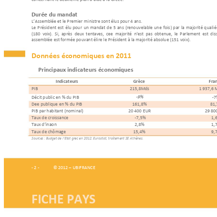
Durée du mandat
L’Assemblée et le Premier 
ministre sont élus pour 4 ans.
Le 
Président 
e
st 
élu 
pou
r 
un 
m
andat 
de 
5 
ans
(reno
uvelable 
un
e 
fois
) 
par 
la 
majorité 
q
ualifié
(180  v
oix). 
Si, 
après  deux 
tentatives, 
cette  majorité  n'est 
pas 
obtenue,  le
Parlement  est 
dis
assemblée est formée po
uvant élire le Président à la majorité absolue (1
51 voix). 
Données économi
qu
es en 
2011 
Principaux indicateurs 
économiques 
Indicateurs 
Grèce  
Fra
PIB
215,8Mds 
1 937,6
Déficit public en % du
 PIB  
-
7
-
9%
Dette publique en % du
 PIB 
161,8% 
81
PIB par habitan
t (nominal) 
20 400 EUR 
29 80
Taux de croissance
-7,5% 
1,
Taux d’inflation 
2,8% 
1,
Taux de chômage
15,4% 
9,
Sources 
: 
Bu
dget de 
l’Eta
t grec en 2012.
 Eurost
at, trai
tement SE Athènes. 
- 2 - 
 © 2012 
–
 UBIFRANCE 
FICHE PAYS 