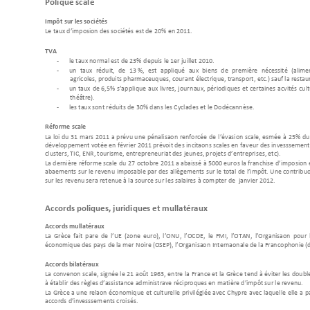
Politique fiscale  
Impôt sur les so
ciétés
Le taux d’imposition d
es
 sociétés est de 2
0% en 2011.
TVA
-
le taux normal est de 23% d
epuis le 1er juillet 2010.
-
un 
ta
ux 
rédu
it, 
de 
13 %, 
est 
appliqué 
aux 
biens 
de 
première 
nécessité 
(alimen
agricoles, produits p
harmaceutiques, coura
nt électrique, transport,
 etc.) sauf la restaur
-
un 
taux 
de 
6
,5% 
s’ap
plique 
aux 
livres, 
journ
aux, 
périodiques 
et 
certaines 
acti
vités 
cult
théâtre). 
-
les taux sont réduits de 
30% dans les Cyclad
es
 et le Dodéca
nnèse. 
Réforme fiscale
La 
loi 
du 
31 
mars 
2011 
a 
prévu 
une 
pénalisation 
renforcée 
de 
l’évasion 
fiscale
, 
estimée 
à
25% 
du
développement votée 
en février 2011 prévoit de
s incitations fiscales en fa
veur des investissement
clusters, TIC, ENR, tou
risme, entrepreneuriat des jeunes, pr
ojets d’entreprises, etc)
. 
La dernière 
réforme fiscale 
du 
27 octobre 2011 
a abaissé 
à 5000 euro
s la franchise 
d’imposition 
abattements 
sur le revenu 
imposable par 
de
s allège
ments sur 
le total de 
l’impôt. Une contrib
ut
sur les revenu sera retenue à l
a source sur les salaires à com
pter de  janvier 2012.
Accords politiques, juridi
ques 
et multilatéra
ux 
Accords multilatéraux
La 
Grèc
e 
fait 
partie 
de 
l’UE
(zon
e 
euro), 
l’ON
U, 
l’OCDE, 
le 
FMI, 
l’OTAN, 
l’Organisation
pour 
économique des pay
s de la mer Noire (OSEP), l’Organisatio
n Internationale de la Fran
cophonie (d
Accords bilatéraux
La 
convention 
fiscale, 
signée l
e 21
 août 
1963, 
entre 
la 
France et 
la 
Grèce 
tend 
à 
éviter les 
double
à établir des règles d’assistan
ce administrative réciproques en mat
ière d’impôt sur le revenu.
La 
Grèce a 
un
e relation 
économiqu
e et 
culturelle 
privilégiée 
avec 
Chypre 
avec 
laquelle 
elle 
a
p
accords d’investissem
ents croisés.