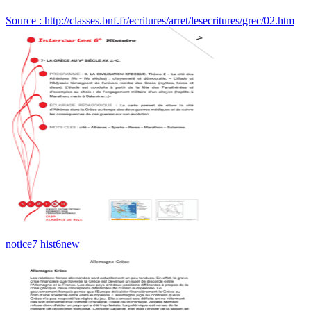
Source : http://classes.bnf.fr/ecritures/arret/lesecritures/grec/02.htm
notice7 hist6new