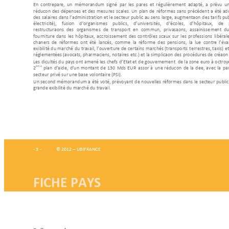
En 
contrepartie, 
un
mémorandum 
signé 
par 
les 
parties 
et 
régulièrement 
adapté, 
a 
pré
vu  
un
réduction 
des 
dépenses 
et 
d
es 
mesures 
scales. 
Un 
plan
de 
réformes 
sans 
p
récédent 
a 
été 
ad
des salaires 
dans l’administrat
ion et le 
secteur public au
 sens large, 
augmentation d
es tarifs pub
électricité), 
fusion 
d’organism
es 
publics, 
d’universités, 
d’écoles, 
d’hôpitaux, 
de 
restructurations 
des 
organisme
s 
de 
tra
nsport 
en 
com
mun, 
p
rivatis
ations, 
assainisse
me
nt 
du
fourniture 
dans 
les 
h
ôpitaux, 
accroissement 
des 
con
trôles 
fiscaux 
sur 
les 
prof
essions
libérale
chantiers 
de 
réformes  ont 
été 
lancés, 
comme  
la 
réforme 
des 
pensions, 
la 
lutte  contre 
l’éva
flexibilité 
du mar
ché du 
travail, 
l’ouverture 
de 
certains 
marchés 
(transports
 t
errestres, ta
xis) 
et
réglementées (avocats, p
harmaciens, notaires etc.)
et
la simplification de
s procédures de création
Les difficult
és
 du 
pays ont 
amené les 
chefs 
d’Etat et 
de gouvernement  
de la 
zone euro 
à octroy
ème
2
plan 
d’aid
e, 
d’un 
montant 
de 
13
0 
Mds 
EUR
assorti 
à
u
ne 
réduction 
de 
la 
dette, 
a
vec 
la 
part
secteur privé sur une base 
volontaire (PSI).
Un 
second 
mémorand
um 
a 
été 
voté, 
prévoyan
t 
de 
nouvelles 
réformes 
dans 
le 
secteur 
pu
blic
grande flexibilité du march
é du travail. 
- 3 - 
 © 2012 
–
 UBIFRANCE 
FICHE PAYS 