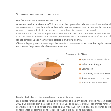
Situation économique 
et financière  
Une économ
ie très orientée vers les services
Le 
secteur 
tertiair
e 
représente 
79% 
du
PIB, 
avec 
deux 
pôles 
d
'e
xcellence, 
la 
m
arine 
marchan
d
de 
revenus 
en 
20
10
) 
et 
le 
tourisme 
(9,6 
Md
s 
EUR 
de 
revenus- 
sourc
e 
Ban
que 
de 
Grèce 
2
commerce sous contrôl
e des armateurs grecs est l’une d
es premières au monde.
L'industrie 
et 
la 
con
struction 
représentent 
18
% 
du 
PIB, 
avec 
une 
a
ctivité 
concentrée 
dan
s 
des
Grèce 
dispos
e 
de 
re
ss
ources
naturelles 
(alu
minium) 
ou 
d'un 
importa
nt 
marché 
local 
et 
ré
raffinage pétrolier). Le s
ecteur agricole participe à 
3% au PIB national.
L’économie 
grecque 
est 
soutenue 
pa
r 
les
transferts com
munautaires 
: 
la 
Grèce 
reçoit 
chaque
européenne l’équivalent d
e 2% environ de son PIB.
Composition 
du 
PIB grec 
3%
Agriculture, chasse et p
êche
13%
8%
Industrie et énergie
24%
Construction
19%
33%
Commerce, transports
 et co
Activités financières et 
services
Autres activités de se
rvices
Difficultés budgétaires et ac
tivation d’un mécanisme d
e soutien financier
Les 
difficultés 
rencontrées 
par 
le 
pay
s 
p
our 
refinancer 
sa 
dette 
ont 
donné 
lieu 
à
la 
mis
e 
en 
place
2010 
d’un 
premier 
plan 
de 
soutien 
conjoin
t 
de 
l’UE
, 
d
e 
la 
BCE 
et 
d
u 
FMI 
(dénommés 
familiè
prévoyant 
l’octro
i 
à 
la 
Grèce
d
’un 
p
rêt 
de 
110 
Md
s 
EUR 
sur 
trois 
ans, 
a
fin 
d’assurer
au 
pa
financement et lui p
ermettre dans ce délai de re
venir à la discipline budgétaire.