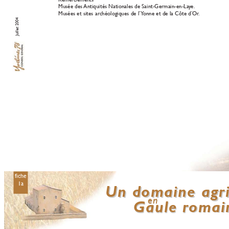
Musée des 
Antiquités Nationales de Saint-Germain-en-La
y
e
.
Musées et sites ar
chéologiques de l’Y
onne et de la Côte d’Or
.
Juillet 2004
fiche
1a
Un domaine agri
Un domaine agri
en
en
Gaule r
omai
Gaule r
omai