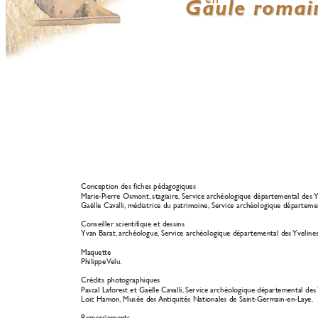
Gaule r
omai
Gaule r
omai
Conception des fiches pédagogiques
Marie-Pierr
e Osmont,
stagiaire,
Ser
vice ar
chéologique dépar
temental des 
Y
Gaëlle Ca
valli,
médiatrice du patrimoine
,
Ser
vice archéologique départemen
Conseiller scientifique et dessins
Yvan Barat,
archéologue,
Ser
vice archéologique départemental des 
Yvelines
Maquette
Philippe V
elu.
Crédits photographiques 
Pascal Lafor
est et Gaëlle Ca
valli,
Ser
vice archéologique départemental des
Loïc Hamon,
Musée des 
Antiquités Nationales de Saint-Germain-en-La
ye.
Remer
ciements