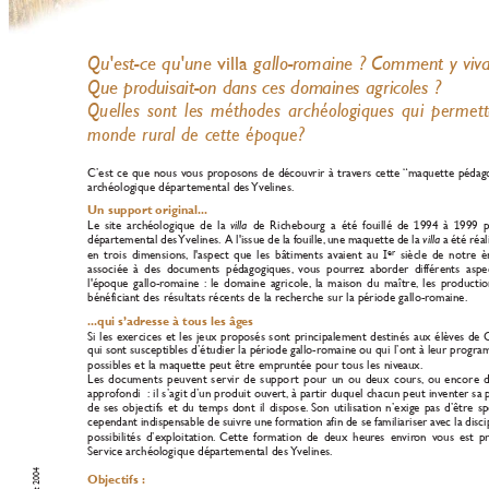
villa 
Qu'est-ce qu'une 
gallo-r
omaine ? Comment y vivai
Que pr
oduisait-on dans ces domaines agr
icoles ?
Quelles sont les méthodes arc
héologiques qui permett
monde rur
al de cette époque?
C’est ce que nous vous pr
oposons de découvrir à tra
v
ers cette 
“maquette pédago
ar
chéologique dépar
temental des 
Yvelines.
Un support original...
Le site ar
chéologique de la 
de Richebourg a été fouillé de 
994 à 
999 p
villa 
1
1
départemental des 
Yvelines.
A l'issue de la fouille,
une maquette de la 
a été réal
villa 
en tr
ois dimensions,
l'aspect que les bâtiments a
vaient au 
siècle de notr
e è
er 
I
associée à des documents pédagogiques,
vous pour
rez abor
der différents aspe
l'époque gallo-r
omaine :
le domaine agricole
,
la maison du maître,
les pr
oducti
bénéficiant des résultats récents de la r
echerche sur la période gallo-r
omaine.
...qui s’adresse à tous les âg
es
Si les ex
ercices et les jeux pr
oposés sont principalement destinés aux élèv
es de 
qui sont susceptibles d’étudier la période gallo-r
omaine ou qui l’ont à leur progra
possibles et la maquette peut être empruntée pour tous les niv
eaux.
Les documents peuvent servir de suppor
t pour un ou deux cours,
ou encore d
appr
ofondi  :
il 
s’agit 
d’un produit ouv
er
t,
à partir duquel chacun peut inventer sa 
de ses objectifs et du temps dont il dispose.
Son utilisation n’exige pas d’être sp
cependant indispensable de suivre une f
ormation afin de se familiariser a
v
ec la disc
possibilités d’exploitation.
Cette formation de deux heur
es envir
on v
ous est p
Ser
vice archéologique départemental des 
Yv
elines.
Juillet 2004
Objectifs :