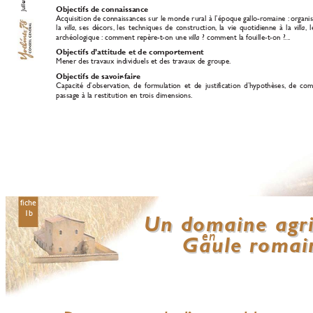
Objectifs de connaissance
Acquisition de connaissances sur le monde rural à l’époque gallo-r
omaine :
organis
la 
,
ses décors,
les techniques de construction,
la vie quotidienne à la 
,
l
villa
villa
ar
chéologique :
comment repèr
e-t-on une 
? comment la fouille-t-on ?...
villa 
Objectifs d’attitude et de comportement
Mener des tra
vaux individuels et des tra
vaux de gr
oupe
.
Objectifs de sa
voir
-faire
Capacité d’observation,
de formulation et de justif
ication d’h
ypothèses,
de com
passage à la restitution en tr
ois dimensions.
fiche
1b
Un domaine agri
Un domaine agri
en
en
Gaule r
omai
Gaule r
omai