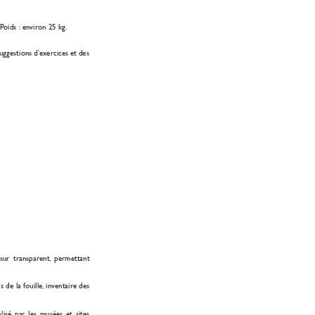
P
oids :
environ 25 kg.
uggestions d’ex
ercices et des
sur transparent,
permettant
s de la fouille,
in
ventair
e des
lisé par les musées et sites