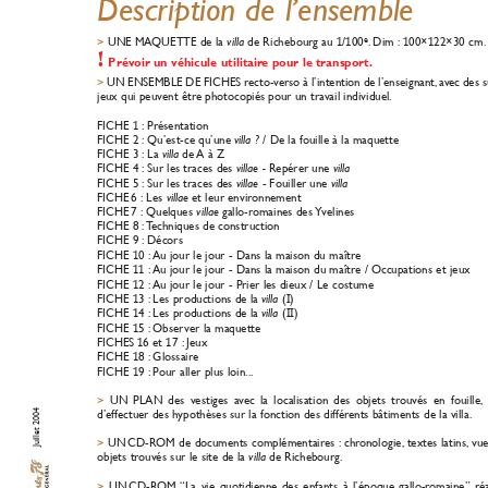
Descr
iption de l’ensemble
UNE MA
QUETTE de la 
de Richebourg au 
/
00
.
Dim :
00×
22×30 cm.
e
>
villa 
1
1
1
1
!
Prévoir un véhicule utilitair
e pour le transport.
UN ENSEMBLE DE FICHES recto-v
erso à l’intention de l’enseignant,
a
v
ec des s
>
jeux qui peuvent êtr
e photocopiés pour un tra
vail individuel.
FICHE 
: Présentation
1
FICHE 2 :
Qu’est-ce qu’une 
/ De la fouille à la maquette
villa ? 
FICHE 3 :
La 
de 
A à Z
villa 
FICHE 4 :
Sur les traces des 
Repérer une 
villae - 
villa
FICHE 5 :
Sur les traces des 
- Fouiller une 
villae 
villa
FICHE
6 :
Les 
et leur envir
onnement
villae 
FICHE
7 :
Quelques 
gallo-r
omaines des 
Yvelines
villae 
FICHE 8 :
T
echniques de construction
FICHE 9 :
Décors
FICHE 
0 :
Au jour le jour - Dans la maison du maître
1
FICHE 
:
Au jour le jour - Dans la maison du maître / Occupations et jeux
11 
FICHE 
2 :
Au jour le jour - Prier les dieux / Le costume
1
FICHE 
3 :
Les productions de la 
(
)
villa 
1
I
FICHE 
4 :
Les productions de la 
(
)
villa 
1
II
FICHE 
5 :
Obser
ver la maquette
1
FICHES 
6 et 
7 :
Jeux
1
1
FICHE 
8 :
Glossaire
1
FICHE 
9 :
Pour aller plus loin...
1
UN PLAN des vestiges a
v
ec la localisation des objets tr
ouvés en fouille,
>
Juillet 2004
d’effectuer des h
ypothèses sur la fonction des différ
ents bâtiments de la villa.
UN
CD-R
OM de documents complémentair
es :
chr
onologie
,
textes latins,
vue
>
objets tr
ouvés sur le site de la 
de Richebourg.
villa 
UN
CD-R
OM 
“La vie quotidienne des enfants à l’époque gallo-r
omaine” réa
>