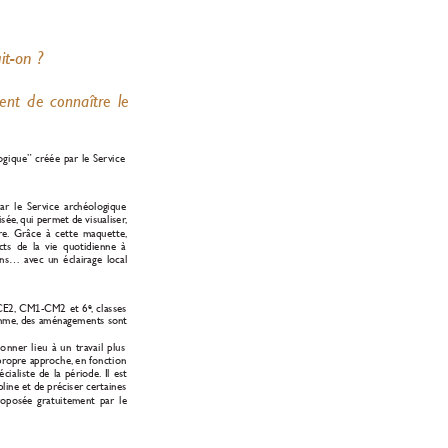
t-on ?
ent de connaîtr
e le
gique” créée par le Service
ar le Ser
vice ar
chéologique
isée
,
qui permet de visualiser
,
re.
Grâce à cette maquette,
cts de la vie quotidienne à
ons… a
v
ec un éclairage local
CE2,
CM
-CM2 et 6
, classes
e
1
mme,
des aménagements sont
onner lieu à un tra
vail plus
pr
opr
e appr
oche,
en fonction
écialiste de la période.
Il est
ipline et de préciser cer
taines
r
oposée gratuitement par le