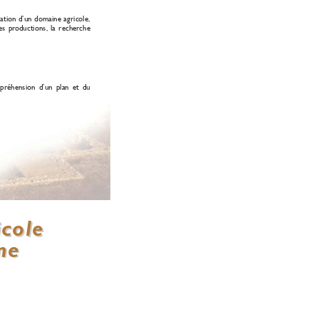
ation d’un domaine agricole
,
es pr
oductions,
la recher
che
préhension d’un plan et du
cole
cole
ne
ne