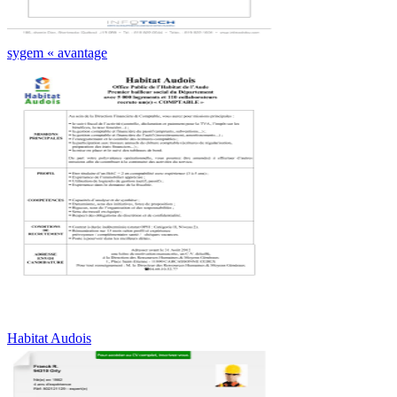
sygem « avantage
Habitat Audois