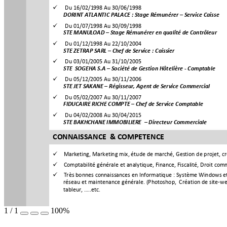
 
Du 16/02/1
998 Au 
30/06/1998
DORINT ATLANTIC PALACE
: Stage Rémunérer – Service Caisse
 
Du 01/07/1998 Au 30/09/1998
STE MANULOAD – Stage Rémunérer en qualit
é de Contrôleur
 
Du 01/12/1998 Au 22/10/2004
STE ZETRAP SARL – Chef de Service : 
Caissier
 
Du 03/01/2005 Au 31/10/2005
STE  SOGEHA S.A – Société de Gestion Hôtelière
- Comptable
 
Du 05/12/2005 Au 30/11/2006
STE JET SAKANE – Régisseur, A
gent de Service Commer
cial
 
Du 05/02/2007 Au 30/11/2007
FIDUCAIRE RICHE COMPTE – Chef de Service C
omptable
 
Du 04/02/2008 Au 30/04/2015
STE BAKHCHANE IMMOBILIERE
– Directeur Commerciale
CONNAISSANCE  & COMPETEN
CE

Marketing, Marketing mix, étude de marché, Gestion de p
rojet, c

Comptabilité générale et
analytique, Finance, Fiscalité,
 Droit comm

Très bonnes connaissances en Informatique
: Système Windows et
réseau et maintenance générale.
(Photoshop,  Création de site-w
tableur, …..etc.
1
/
1
100%