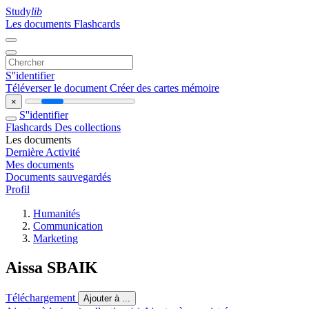
Study
lib
Les documents
Flashcards
S''identifier
Téléverser le document
Créer des cartes mémoire
×
S''identifier
Flashcards
Des collections
Les documents
Dernière Activité
Mes documents
Documents sauvegardés
Profil
Humanités
Communication
Marketing
Aissa SBAIK
Téléchargement
Ajouter à ...