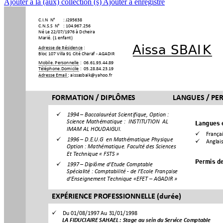
Ajouter à la (aux) collection (s)
Ajouter à enregistré
C.I.N  N°
: J295638
C.N.S.S  N°
: 104.967.256
Né Le 22/07/19
76 à Dcheira
Marié. (1 enfant)
Aissa SBAIK
Adresse de Résiden
ce :
Bloc 107 Villa 91 Cit
é Charaf - 
AGADIR
Mobile. Personnelle 
:
06.61.93.44.89
Téléphone.Domi
cile :
05.28.84.23.19
Adresse Email : a
issasbaik@ya
hoo.fr
FORMATION / D
IPLÔMES
LANGUES / PE

1994 – Baccalauréat Scient
ifique, Option :
COMPÉTENCES-CLÉS
Langues 
Science Mathématique :
INSTITUTION
AL
IMAM AL HOUDAIGUI.
COMPÉTENCES-C

Françai
COMPÉTENCES-CLÉS

1996 – D.E.U.G  en Mathématique Physique

Anglai
COMPÉTENCES-C
Option : Mathématique. Faculté des Sciences
Et Technique « FSTS »

Permis de

1997 – Diplôme d’Etude Comptable
Spécialité : Comptabilité - de 
l’Ecole Française
d’Enseignement Technique «EFET
– AGADIR »
EXPÉRIENCE PROFE
SSIONNELLE 
(durée)

Du 01/08/19
97 Au 3
1/01/1998
LA FIDUCIAIRE SAHAEL :
 Stage au sein du Service Comptable