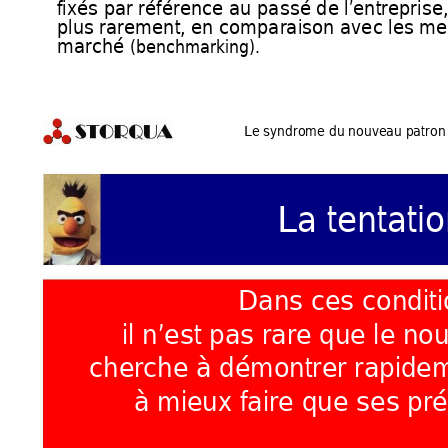
fixés par référence au passé de l’entreprise, 
plus rarement, en comparaison 
avec les mei
marché 
(benchmarking).
Le syndrome du nouveau
 patron 
La tentati
Dans ces conditions, 
il n’est pas rare que le nouv
cherche à démontrer rapidem
à mieux faire que ses pr