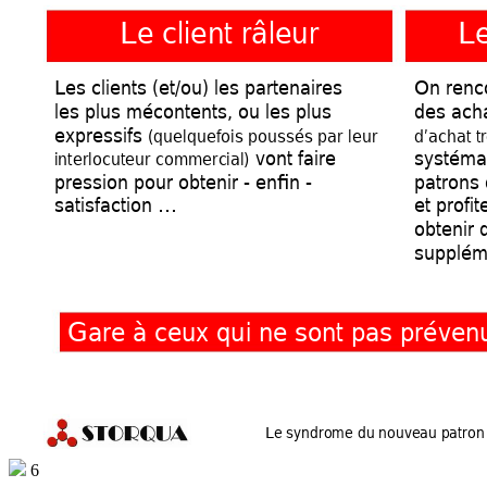
Le client râleur
Le
Les clients (et/ou) les partenaires        
On renc
les plus mécontents, ou les plus 
des acha
expressifs 
(quelquefois poussés par leur 
d’achat tr
systéma
vont faire 
interlocuteur commercial)
pression pour obtenir - enfin -
patrons 
satisfaction …
et profi
obtenir 
supplém
Gare à ceux qui ne sont pas prévenu
Le syndrome du nouveau
 patron 
6