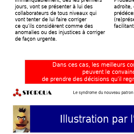
jours, vont se présenter à lui des 
adroite,
collaborateurs de tous niveaux qui 
prédéces
vont tenter de lui faire corriger              
(re)pré
ce qu’ils considèrent comme des 
facilitan
anomalies ou des injustices à corriger 
de façon urgente.
Dans ces cas, les meilleurs c
peuvent le convain
de prendre des décisions qu’il regre
Le syndrome du nouveau
 patron 
Illustration par 