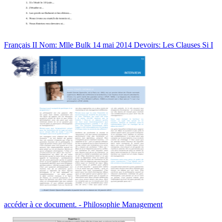
Français II Nom: Mlle Bulk 14 mai 2014 Devoirs: Les Clauses Si I
accéder à ce document. - Philosophie Management