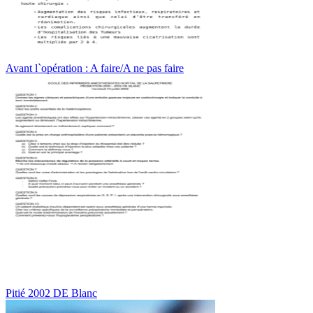
Avant l`opération : A faire/A ne pas faire
Pitié 2002 DE Blanc