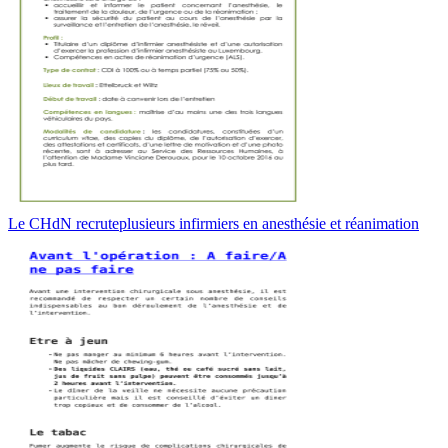
Le CHdN recruteplusieurs infirmiers en anesthésie et réanimation