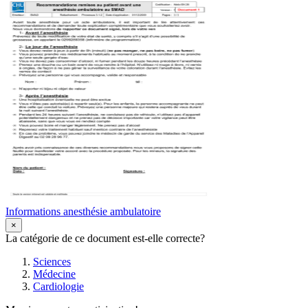
Informations anesthésie ambulatoire
×
La catégorie de ce document est-elle correcte?
Sciences
Médecine
Cardiologie