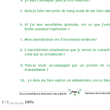
4.
Je suis cardiaqu
e, puis je être en
dormi?  
5.
Dois-je faire
 une prise de 
sang avan
t de me faire op
6.
Si  j'ai 
une  anesth
ésie 
génér
ale,  est 
ce  que  j'ent
bruits pendant 
l'opération ? 
7.
Mon anesthés
iste est il forcé
ment médecin
?  
8.
L'anesthésiste-réa
nimateur 
que 
je 
verrai 
en 
consult
celui qui va m
'endormir?  
9.
Puis-je 
venir 
acc
ompagné 
p
ar 
un 
proche 
en 
c
 ? 
d’anesthésie
10.
Je dois me fai
re opérer en a
mbulatoire, est-ce bie
Page 1
Semaine de la sécurit
é
Quizz anesthésie à d
estination des pati
ents
1
/
1
100%