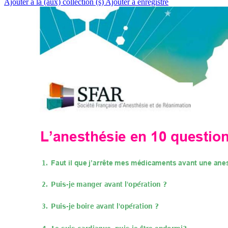
Ajouter à la (aux) collection (s)
Ajouter à enregistré
L’anesthésie 
en 10 question
1.
Faut il que 
j’arrête mes
 médicament
s avant une ane
2.
Puis-je mange
r avant l'opé
ration ? 
3.
Puis-je boire av
ant l'opération
 ?  