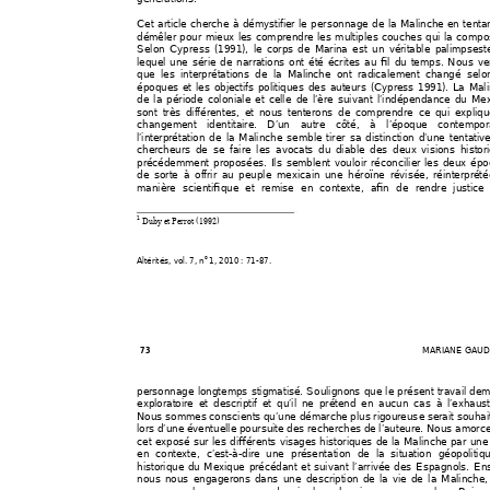
Cet article cherche à dém
ystifier le per
sonnage de la Malinche e
n tenta
démêler pour mieux les comprendre les multiples 
couches qui la compo
Selon Cypress (1991
), le corps de 
Marina est un véritable p
alimpsest
lequel une série de narrations ont été écrites au fil du temps. Nous ve
que les interprétations de la Mali
nche ont radicalement 
changé selo
époques et les objectifs politiques des auteurs (Cypress 1991). L
a Mal
de la période coloniale et 
celle de l’ère suivant l’indépendan
ce du Mex
sont très différentes, et n
ous tenter
ons de comprendre ce qui expliq
changement identitaire.
 D’un autre côté, à l’époque
 contempor
l’interprétation de la Malinche semble ti
rer sa distinction 
d’une tentativ
chercheurs de se faire les avocats du
 diable des deux visions histor
précédemment proposée
s. Ils semblent
 vouloir réconcilie
r les deux ép
de sorte à offrir au
 peuple mexicain
 une héroïne révisée, 
réinterprét
manière scientifique et remise en 
contexte, afin de rendre justice
1
 Duby et Perrot (1992) 
o 
Altérités
, vol. 7, n
1, 2010 : 71-87. 
MARIANE
GAUD
73  
personnage longtemps stigmatisé. Soulignon
s que le présent travail de
exploratoire et descriptif et qu’il ne 
prétend en 
aucun cas à l’
exhausti
Nous sommes conscients 
qu’une démarche plus ri
goureuse se
rait souhai
lors d’une éventuelle poursuite des recherche
s de l’auteure. Nous amorc
cet exposé sur les différents visage
s historiques de 
la Malinche par une
en contexte, c’est-à-di
re une présenta
tion de la
 situation géopolitiq
historique du Mexique p
récédant et su
ivant l’arrivée 
des Espagnols. Ens
nous nous engagero
ns dans une description de la
 vie de la Malinche, 