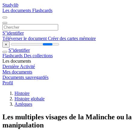
Study
lib
Les documents
Flashcards
S''identifier
Téléverser le document
Créer des cartes mémoire
×
S''identifier
Flashcards
Des collections
Les documents
Dernière Activité
Mes documents
Documents sauvegardés
Profil
Histoire
Histoire globale
Aztèques
Les multiples visages de la Malinche ou la
manipulation