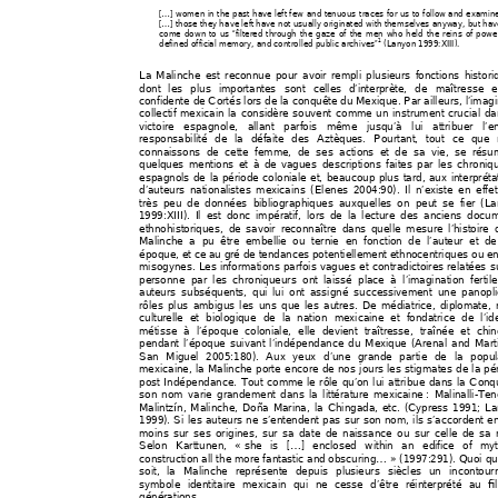
[…] women in the past have left few and tenuous 
traces for us to follow and examine
[…] those they have left have not usually originated with themselves anyway, but hav
come down to us “filtered through the gaze of the men who held the reins of powe
1
defined official memory, and 
controlled public archives”
 (Lanyon 1999:XIII). 
La Malinche est reco
nnue pour avoir 
rempli plusieurs fonctions 
histori
dont les plus importantes sont celle
s d’interprète, de maîtresse 
confidente de Cortés lors de la conquêt
e du Mexique. Par ailleurs, l’imagi
collectif mexicain la con
sidère souvent
 comme u
n instrument crucial 
da
victoire espagnole, allant parfoi
s même jusqu’à lui attribuer l’en
responsabilité de la déf
aite des Aztèque
s. Pourtant, tout ce que
connaissons 
de cette femme, de ses action
s et de sa vie, se
 résu
quelques mentions et à d
e vagues desc
riptions fait
es par les chroniq
espagnols de la péri
ode coloniale et, beaucou
p plus tard, aux interpréta
d’auteurs nationali
stes mexicains (Elenes 20
04:90). Il n’existe en effe
très peu de données bibliographique
s auxquelles on peut se fier (L
1999:XIII). Il est donc impératif, lors 
de la lecture des anciens docu
ethnohistoriques, de 
savoir reconnaître dans q
uelle mesure l’histoire 
Malinche a pu être embellie ou ternie 
en fonction de l’auteur et d
époque, et ce au gré de tendance
s potenti
ellement ethno
centriques ou e
misogynes. Les i
nformations parfois va
gue
s et contradictoires 
relatées s
personne par les 
chroniqueurs ont l
aissé place à l’imagination fertil
auteurs subséquents, qui
 lui ont as
signé successi
vement une panopl
rôles plus ambigu
s les uns que les 
autres. De médiatrice, diplo
mate, 
culturelle et biologique de la nation mexicaine et fondatrice de l’ide
métisse à l’époque colo
niale, elle devient traîtresse, traînée et 
chi
pendant l’époque suivant
 l’indépendance du 
Mexique 
(
Arenal and Mart
San Miguel 2005:180). Aux yeux d’u
ne grande partie de la popul
mexicaine, la Malinche porte encore de 
nos jours les stigmates de 
la pé
post Indépendance. Tout comm
e le rôle qu’on lui attribue dans la Con
q
son nom varie grandemen
t dans la littérature mexicaine 
: Malinalli-Ten
Malintzín, Malinche, Doña Marina, la 
Chingada
, etc. (Cypre
ss 1991; La
1999). Si les auteurs ne s’entend
ent pas 
sur son 
nom, ils s’accordent e
moins sur ses origines, sur sa date de naissance ou sur celle de sa 
Selon Karttunen, « 
she is […] enclosed within an edifice o
f my
construction all the more fantastic and 
obscuring… » (1
997:291). Quoi qu’
soit, la Malinche représente depuis 
plusi
eurs siècles u
n incontour
symbole identitaire mexicain qui ne
 cesse d’être réinterprété au fi
générations. 