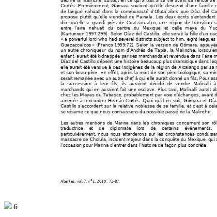
Cortés. Premièrement, Gómara 
soutient qu’elle descend d’une famille 
de langue nahuatl dans l
a communauté d’Oluta 
alors que Díaz del Cas
propose plutôt qu’elle viendrait 
de Pa
inala. Les deux écrits 
s’entendent
dire qu’elle a grandi près 
de Coatzacualco, une ré
gion de transition s
entre l’aire nahuatl du centre du Mexique et celle maya du Yu
(Kartunnen 1997:299). Sel
on Díaz del Castillo, elle 
serait la fille d’un ca
« 
a powerful lord who had several di
stri
cts subject to
 him, eight leagues
Guazacoalcos 
» (Franco 1999:72). Selon la version de Gómara, appuyé
un autre chroniqueur du nom d’Andrés de 
Tapia, la Malinche, lorsqu’e
enfant, aurait été kidnappée par de
s marchands et re
vendue dans l’aire 
Díaz del Cast
illo dépeint une histoire 
be
aucoup plus dramatique dans laq
elle aurait été vendue à des Indigènes de la région de Xicalan
go par sa 
et son beau-père. En effet, aprè
s la mort de son père biologique, sa mè
serait remariée avec un aut
re chef à qui elle au
rait donné un fils. P
our as
la succession à leu
r fils, ils auraient décidé de 
vendre Malinalli 
marchands qui en au
raient fait une esclave. Plus ta
rd, Malinalli aurait a
chez les Mayas du Tabasco, proba
blement
 par voie d’échanges, 
avant d
amenée à rencontrer Hernán Corté
s. Quoi qu’il en soit, Gómara et Día
Castillo s’accordent sur la 
relative noblesse de sa famille, et c’est à cel
se résume ce que nous co
nnaissons du possible passé de la Mali
nche. 
Les autres mentions de Marina d
ans les chroniques concernent 
son rô
traductrice et de di
plomate lors
 de certains évé
nements.
particulièrement, nous no
us attarderons sur les 
circonstances condui
sa
massacre de Cholula, incident majeu
r dans la conquête du Mexique, qui 
l’occasion pour Marina d’entrer dan
s l’histoire de façon plus concrè
te  
o 
Altérités
, vol. 7, n
1, 2010 : 71-87. 
6