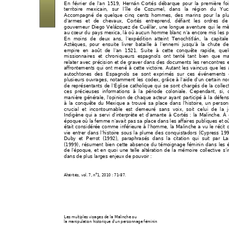
En février de l’an 1519, Hernán
 Cortés débarq
ue pour la première
 fo
territoire mexicain, sur l’île de 
Cozumel, dans la région 
du Yuc
Accompagné de quel
que cinq cents homme
s, des marins po
ur la plu
d’armes et de chevaux, Cortés entr
epre
nd, défiant les ordres d
gouverneur Diego Velázquez de Cuéllar, 
une lon
gue aventure qui le m
au cœur du pays 
m
exica, 
là où aucun homme blan
c n’a encore mi
s les 
En moins de deux ans, l’expédition atteint Tenochtitlán, la capital
Aztèques, pour ensuite livrer b
ataille à l’ennemi jusq
u’à la chute d
empire en août de l’an 1521. Suite à cette conquête rapide, que
missionnaires et chroniqueurs e
spagn
ols ont tenté tant bien que m
relater avec précision 
et de graver 
dans des 
documents les 
rencontres e
affrontements qui ont mené à cette victoire. Autant l
es va
incus que 
les 
autochtones des Espagnols se sont 
exprimés sur ces événements
plusieurs ouvrages, notam
ment les codex, grâce à l’aide d’un ce
rtain n
de représentants de l’Église catholi
que qui
 se sont 
chargés de la coll
ec
ces précieuses i
nformations à la
 période colonial
e. Cependant, si, 
manière générale, l’opinio
n de chaque acteur ayant partici
pé à la défen
à la conquête du Mexique a trouvé sa pl
ace dans l’histoire, un perso
crucial et incontournable
 est demeuré sans voix,
 soit celui de la 
Indigène qui a servi d’interprète et d’amante à Cortés 
: la Malinche. À 
époque où la femme n’avait pas 
sa place dans le
s affaires publiques et 
où
était considérée comme inférieure à l’h
omme, la Malinche a vu le récit 
vie entrer dans l’histoi
re sous la plum
e des conquistadors (Cyp
ress 199
Duby et Perrot (1992), parap
hrasés dans la citation qui 
suit par L
(1999), résument bien cette absen
ce du témoignage féminin dans le
s é
de l’époque, et en quoi une telle alté
ration de la mémoire collective s’in
dans de plus larges enj
eux de pouvoir : 
o
Altérités
, vol. 7, n
1, 2010 : 71-87. 
Les multiples visages de la Malinche ou
la manipulation historique d’un personnage féminin