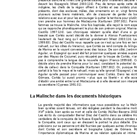
présence blanch
e et livrent une grande bat
aille po
ur finalement déclarer fo
devant les Espagnols (West 2003:116
). Peu de temps après cette dé
indigène, les chefs de l
a région offre
nt à Cortés et ses 
soldats plus
présents, dont de
s esclaves mâle
s, des ornements en or, vingt femm
plusieurs autres biens m
atériels, 
afin de s’assu
rer de garder de bo
relations avec eux et pour les 
encourager à quitter le
 territoire pour plutôt
s’en prendre aux hommes de M
octezuma (Karttunen 1997:301
). Parm
femmes se trouve la Malinche. Une foi
s baptisée, elle reçoit le
 nom espa
qui se rapproche phonétiq
uement le plus de son pré
nom original, Marina
Castillo 1997:124). Les 
chroniques rel
atent qu’elle était d’une si g
beauté que Cortés aurait décid
é de la donner à Alonso Puert
ocarrer
lieutenant de haut rang qu’il estima
it gran
dement (West 2003:116; La
1999:83). Díaz del Castillo 
nous rappelle que 
ce n’est qu’une fois 
en terr
nahuatl, sur les côtes du V
eracruz, que Corté
s se rend compte du bilingu
de Marina en la voyant 
converser avec des locaux. De son 
côté, Jeróni
Aguilar, un Espagnol qui 
avait été fait
 prisonnier quel
ques années aupa
r
par des Mayas de Cozum
el, puis récupéré 
par la troupe de Cortés, n’arr
pas à comprendre la langue de la nouvelle région (Fran
co 
1999:68). C
décide alors de prendre 
Marina pour lui seul, con
statant le potentiel du 
rôle de celle-ci dans la Conquête (Karttunen 1997:
302). Or, puisque M
parlait à la fois le maya
 et le nahuatl, mais q
u’elle ignorait l’Espagnol, c’e
s
Aguilar qu’elle passait pour communi
q
uer avec Cortés. Dans les écri
Gómara, Cortés lui au
rait promis « 
plus que sa liberté 
» si elle acce
d’établir une amitié entre lui et Moctezuma et si elle 
devenait son interprè
sa secrétaire (Cypress 1
991:31).  
La Malinche dans les documents historiques 
La grande majorité 
des informations q
ue nous possédons 
sur la Mali
bien qu’elles soient ténu
es, ont été rédi
gées pendan
t la deuxième moit
e
XVI
 siècle, bien après sa 
mort et celle de Cortés (Núñe
z Becerra 2002
Les écrits du conquistad
or Bernal Díaz del Castillo dans sa célè
bre 
His
verdadera de la conquista de la Nue
va España, 
écrite plusieurs année
s 
la Conquête, sont ceux qui en d
ressent le portrait le plus détaillé. D’a
précisions sur sa pe
rsonne ont été four
nies p
ar quelques autres 
chroniqu
dont Cortés et son 
secrétaire et biographe Ló
pez de Gómara. M
l’importance diplomatique de Ma
rina et sa relation spéciale et intime