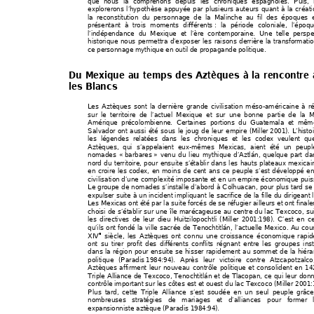
que nous la compre
nons depuis les chroniq
ues espagnoles. P
uis,
explorerons l’hypothèse ap
puyée par plusieurs auteu
rs quant à la créati
la reconstitution du personnag
e de la Malinche au fil des époques 
présentant à trois moments différents 
: la période coloniale, l’époq
u
l’indépendance du Mexique et l’ère contempo
raine. Une telle perspe
historique nous permettra 
d’exposer les raisons 
derrière la transfo
rmati
ce personnage mythique en outil de pro
pagande politique. 
Du Mexique au temps des Az
tèques à la rencontre 
les Blancs  
Les Aztèques sont la dernière grande 
civilisation méso-a
méricaine à r
sur le territoire de l’actue
l Mexique et sur une 
bonne partie de la 
Amérique précolombienn
e. Certaines portions du Guate
mala et mêm
Salvador ont aussi été sous le joug de leur em
pire (Miller 
2001). L’histoi
les légendes relatées dans le
s chroniques et les codex veulent qu
Aztèques, qui s’appelaie
nt eux-mêmes 
Mexi
cas
, aient été u
n peupl
nomades « 
barbares 
» venu du lieu mythique d’Aztlán, qu
elque part da
nord du territoire, pour en
suite s’établir dans les h
auts plateaux mexicai
en croire les 
codex, en moins de ce
nt ans ce peuple s’est d
éveloppé en
civilisation d’une complexité imposante et en un empire écono
mique puis
Le groupe de nomades s’i
nstalle d’abord à Colhuacan, pou
r plus tard se 
expulser suite à un incident impliquant le sa
crifice de la fille du dirigea
nt 
Les 
Mexicas
 ont été par la suite forcés de 
se 
réfugier ailleurs et ont final
choisi de s’établir 
sur une île maréca
geuse au cent
re du lac Texcoco, su
les directives de leur dieu
 Huitzilopo
chtli (Miller 200
1:198). C’est en ce
qu’ils ont fondé la ville sacrée de Teno
chtitlán, l’actuelle Mexico. Au cou
e
XIV
 siècle, les Aztèq
ues ont connu un
e croissance économique
 rapid
ont su tirer profit des diff
érents conf
lits régn
ant entre les groupes inst
dans la région pour en
suite se hisser rapidem
ent au sommet de la hiéra
politique (Paradis 
1984:94). Après leur 
victoire 
contre Atzcapotzalco
Aztèques affirment leur nouveau 
contrôle politique et
 consolident en 14
Triple Alliance de Texcoco, Tenochtitlán
 et de Tlacopan, ce qui leur don
contrôle important sur les côtes e
st et ouest du lac Texcoco (Miller 2001:
Plus tard, cette Triple Alliance s’est 
soudée en un seul peupl
e grâc
nombreuses stratégies 
de mariages et d’alliances pour f
ormer l
expansionniste aztèq
ue (Paradis 1984:9
4).  