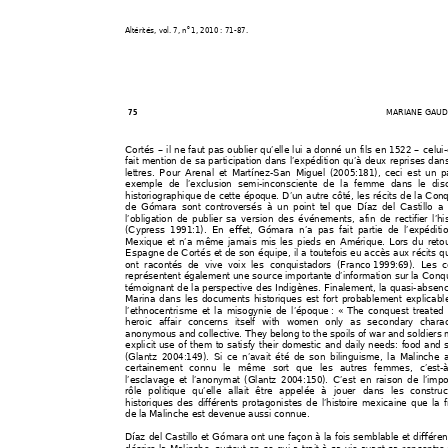
o 
Altérités
, vol. 7, n
1, 2010 : 71-87. 
MARIANE
GAUD
75  
Cortés – il ne faut pas oublier qu’elle lui a donné un fils en 152
2 – celui-
fait mention de sa participation dan
s 
l’expédition qu’à deux reprise
s dan
lettres. Pour Arenal et Ma
rtínez-San 
Miguel (2005:181), ce
ci est un pa
exemple de l’exclusion semi-in
consciente de la femme dans l
e dis
historiographique de cette époq
ue. D’un autre côté, les récits de la Con
de Gómara sont controvers
és à un point tel que Díaz del 
Castillo a 
l’obligation de publier sa 
version des événements
,
 afin de rectifier l’hi
(Cypress 1991:1). En eff
et, Gómara n’a pas fait partie de l’e
xpéditi
Mexique et n’a même jamais mi
s les pieds en Amér
ique. Lors du reto
Espagne de Cortés 
et de son équipe, il a t
outefoi
s eu accès aux récits qu
ont racontés de vive voix les conqui
stado
rs (Franco 
1999:69). Les 
représentent également un
e source import
ante d’information su
r la Conq
témoignant de la perspective des Indigènes. Final
ement, la quasi-absen
Marina dans les docume
nts historiques est fort prob
ablement explicabl
l’ethnocentrisme et la misogynie de
 l’é
poque 
: « 
The conquest treated
heroic affair concerns itself with wo
men only as secondary
 charac
anonymous and collective. They bel
ong to t
he spoils o
f war and soldiers
explicit use of them to satisfy their domestic and dail
y needs: food and 
(Glantz 2004:149). Si ce 
n’avait été de son bilinguisme, la Malinche 
certainement conn
u le même sort que les autres femmes, c’est-à-
l’esclavage et l’anonymat (Glantz 20
04:150). C’est en raiso
n de l’impo
rôle politique qu’elle allai
t être appelée à jou
er dans les 
construc
historiques des différent
s protagonistes de l’hi
stoire mexicaine que la f
de la Malinche est devenue aussi conn
ue.  
Díaz del Castillo et Gómara
 ont une façon à la fois 
semblable et différen
décrire la Malinche, surtout
 en ce qui a trait à sa vie avant sa rencontre