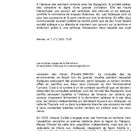
À l’époque des premiers 
contacts avec les Espagn
ols, la société aztè
qu
très complexe et digne
 d’une grande civilisation. Elle e
st haut
hiérarchisée, son
 pouvoir est centralisé, elle véhicule un art ét
atique
contrôle le commerce de 
longues distan
ces, et
c. Les Azt
èques sont c
pour leur puissance et ils 
sont craints sur 
tout le territoire. En effet,
 plus
communautés auraient préféré se rend
re plutôt que de leur livrer bataill
société aztèque a su étendre et mainte
nir son pouvoir sur le terri
toire 
américain grâce à une politique d’exp
ansion dans laquelle se
s sujet
o 
Altérités
, vol. 7, n
1, 2010 : 71-87. 
Les multiples visages de la Malinche ou
la manipulation historique d’un personnage féminin
versaient des tributs (Para
dis 
1984:94). La conquête d
es ré
environnantes se faisait lors de guerr
es rituelles pend
ant lesquelle
Aztèques capturaient de
s prisonniers, pa
rmi lesquel
s un certain nombre 
offert en sacrifice aux dieux pour 
s’assurer du bon fonctio
nneme
l’univers. C’est à la lumière d’un tel contexte sacrificiel que se d
oivent 
observées les conquêtes 
aztèques. Lor
s de l’arrivée des E
spagnols, plus
conflits sévissent toutefois à l’intérieur
 de l’empi
re, car certains gr
conquis s’opposent ferme
ment à la domination aztèque et à ses abu
plus, les nations indépend
antes qui résistaient toujou
rs aux Aztèques, c
celle de Tlaxcala, ont vu dans la p
résence blanche u
ne occasion de mettr
à leurs const
antes batailles cont
re 
l’ennemi en s’alli
ant avec les nou
venus.  
En 1519, lorsque Cortés s’engag
e avec ses hommes en territoire mexi
l’expédition rencontre un premier obstac
le da
ns la région du T
abasco.
Mayas Chontal de cette aire, pop
ulation indépendante, mais to
ut de 
redevable de tributs aux Aztèque
s, réagissent de façon hostile à 