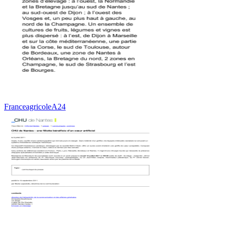
FranceagricoleA24