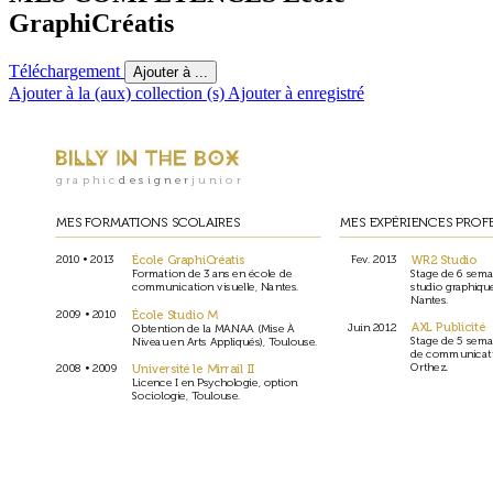
GraphiCréatis
Téléchargement
Ajouter à ...
Ajouter à la (aux) collection (s)
Ajouter à enregistré
gr
aphic
designer
junior
MES FORMA
TIONS SCOLAIRES
MES EXPÉRIENCES PROF
École Gr
aphiCr
éatis
WR2 Studio
2010 
•
 2
013
Fev
. 2013
Formation de 3 ans en école de 
Stage de 6 sema
communication visuelle, Nantes.
studio gr
aphiqu
Nantes.
École Studio M
2009 •
 2010
AXL Publicit
é
Juin 2012
Obtention de la MANAA (Mise À 
Stage de 5 sema
Niveau en Arts Appliqués), 
T
oulouse.
de communicatio
Orthez.
Universit
é le Mirrail II
2008 • 2009
Licence I en Psycho
logie, option 
Sociologie, T
oulouse.