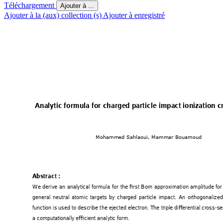
Téléchargement
Ajouter à ...
Ajouter à la (aux) collection (s)
Ajouter à enregistré
Analy
tic formula for charged
 particle impact 
ionization
 c
Mohammed Sahl
aoui, Mammar Bouamoud
A
bstrac
t 
: 
We 
derive 
an 
anal
ytical 
formula 
for 
the 
first 
Born 
approximation 
amplitude 
for
general 
neutral 
atomic 
targets 
by 
charged 
parti
cle 
impact. 
An 
orthogonalized
function is 
used to 
describe t
he ejected electron. The 
triple differential cross
-se
a computationally
 efficient analy
tic form. 