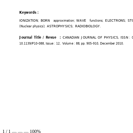
Keywords 
: 
IONIZATION;  B
ORN 
approximation;  
W
AVE
functions;  ELECTRONS;
  ST
(Nuclear physi
cs);  ASTROPHYS
ICS;  RADIOBIOLOGY.
Journal 
Title 
/ 
Rev
ue 
:
CANA
DIAN 
JOUR
NAL 
OF 
PHYSICS, 
ISSN 
: 
10.1139/P10-
088
, 
Issue : 
12
, 
 Volume 
: 
88
, pp. 905-
910
, Decembe
r 2010. 
1
/
1
100%