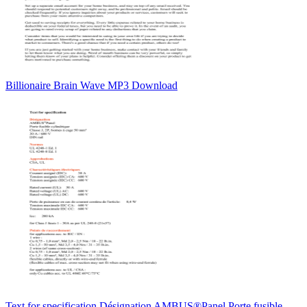
Billionaire Brain Wave MP3 Download
Text for specification Désignation AMBUS®Panel Porte fusible