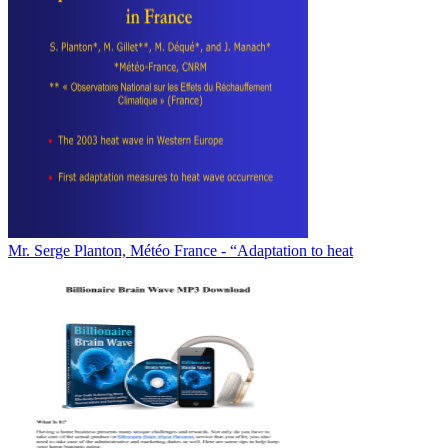
Mr. Serge Planton, Météo France - “Adaptation to heat