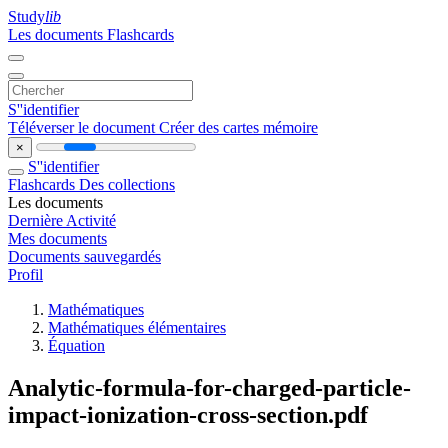
Study
lib
Les documents
Flashcards
S''identifier
Téléverser le document
Créer des cartes mémoire
×
S''identifier
Flashcards
Des collections
Les documents
Dernière Activité
Mes documents
Documents sauvegardés
Profil
Mathématiques
Mathématiques élémentaires
Équation
Analytic-formula-for-charged-particle-
impact-ionization-cross-section.pdf