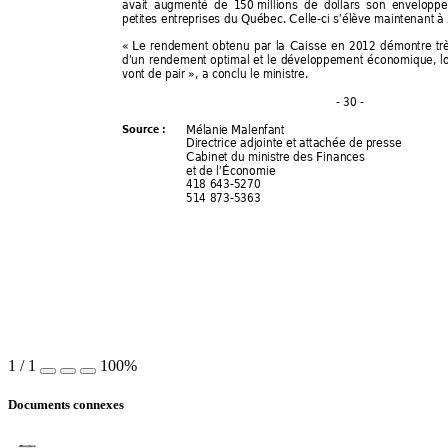
avait augmenté de 150 
millions
 de dollars son enveloppe
petites entreprises du Québec. Celle-ci s’élève maintenant à 2
« 
Le rendement obtenu par la Caisse en 2
012 démontre trè
d’un rendement optimal et le
 développement économique, lo
vont de pair », a conclu le ministre. 
- 30 - 
Mélanie Malenfant 
Source : 
Directrice adjointe et attachée de presse 
Cabinet du ministre des Finances 
et de l’Économie 
418 643-5270 
514 873-5363 
1
/
1
100%
Documents connexes