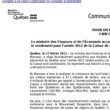
Ajouter à la (aux) collection (s)
Ajouter à enregistré
Communi
Cabinet du minist
re 
POUR DIF
CNW C
Le ministre des Finances et de 
l’Économie accue
le rendement pour l’année 2012 de la Caisse de
 Le ministre des Finances et d
Québec, le 27 
février 2013

Marceau, a réagi favorablement
 aujourd’hui aux résultats 
d
placement du Québec pour l’ann
ée 2012 rendus publics ce 
la Caisse sont satisfaisant
s. Ils répondent aux besoins 
à lon
a déclaré le ministre. 
M. 
Marceau a tenu à souligner la croissance 
de l’actif tota
qui s’élève maintenant à 47,1 
milliards 
de dollars, une a
6 milliards de dollars par rappor
t à l’année précédente. « Au 
Caisse a notamment réalisé des investisse
ments dans des 
fierté des Québécois et des Québécoises,
 telles que 
Laurentienne (100 
M$), Innerge
x (98,9 M$), 
Garda 
(62,5 
M
souligné le ministre. 
De plus, il s’est réjoui des investissements 
réalisés par l
partenariat avec le Mouvem
ent Desjardins, dans plus
moyennes entreprises de toutes
 les régions du Québec. Il