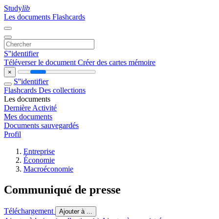
Study
lib
Les documents
Flashcards
S''identifier
Téléverser le document
Créer des cartes mémoire
×
S''identifier
Flashcards
Des collections
Les documents
Dernière Activité
Mes documents
Documents sauvegardés
Profil
Entreprise
Économie
Macroéconomie
Communiqué de presse
Téléchargement
Ajouter à ...