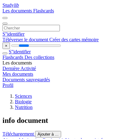
Study
lib
Les documents
Flashcards
S''identifier
Téléverser le document
Créer des cartes mémoire
×
S''identifier
Flashcards
Des collections
Les documents
Dernière Activité
Mes documents
Documents sauvegardés
Profil
Sciences
Biologie
Nutrition
info document
Téléchargement
Ajouter à ...