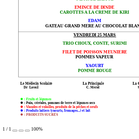
EMINCE DE D
INDE
CAROTTES 
A
 LA
 CREME DE KIRI
EDAM
GA
TEAU GRAN
D MERE 
AU CHOCOLA
T BLA
VENDRED
I 25 
MARS
TRIO CHOUX, 
CONTE, SURIMI 
FILET
 DE POISSO
N MEUNIER
E
POMMES 
V
AP
EUR
Y
AOUR
T 
POMME R
OUGE 
Le Médecin Scolair
e 
        La Principale 
   La
    Dr
  Lavail 
             C
. Merat  
       


 : Fruit
s et légumes


 : Pain, cé
réales, pomm
es de terre
 et légumes secs


 : 
V
iandes 
et volailles, pr
oduits de la pêch
es et oeufs


 : Pr
oduits la
itiers (yaourts, fr
omages...) 
et lait


 : PRODUITS
 SUCRÉS

1
/
1
100%