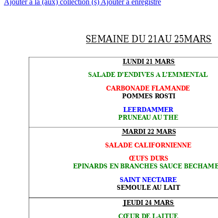
Ajouter à la (aux) collection (s)
Ajouter à enregistré
SEMAINE DU 21AU 2
5MARS
LUNDI 21 
MARS
S 
SALADE D
’ENDIVE
A
 L
’EMMENT
AL
CARBONA
DE FLAMAND
E
POMMES R
OSTI
LE
ERDAMM
ER
PRUNEA
U 
AU 
THE
MARDI 22 
MARS
SALADE C
ALIFORNIENNE
ŒUFS DU
RS
EPINARDS EN
 BRANCHES SAUC
E BECHAM
SAINT
 NECT
AIRE
SEMOULE 
A
U LAIT 
JEUDI 24 
MARS
CŒUR D
E LAITUE