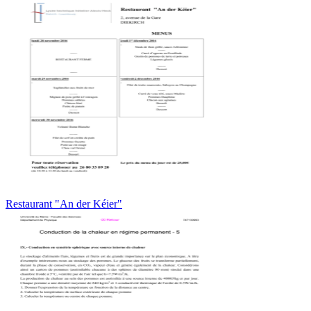
Restaurant "An der Kéier"