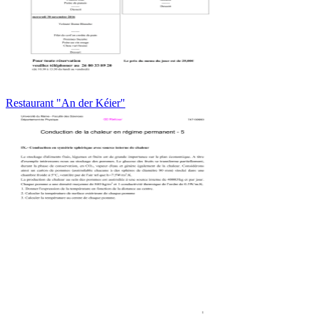
Restaurant "An der Kéier"