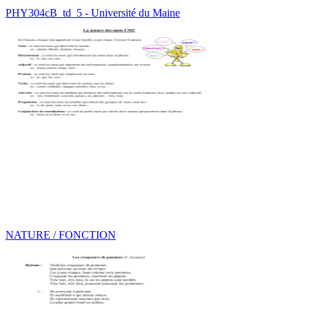
PHY304cB_td_5 - Université du Maine
NATURE / FONCTION