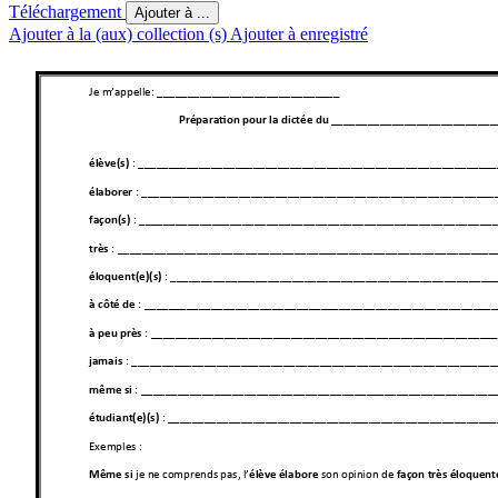
Téléchargement
Ajouter à ...
Ajouter à la (aux) collection (s)
Ajouter à enregistré
Je m’appelle
: 
___________
________________
___ 
Préparation po
ur la dictée du
 ___________________
________
 : _______
___________
______________
___________
______________
__
élève(s)
 : ______
______________
______________
___________
____________
_
élaborer
: 
___
___________
________________
__________
______________
____
façon(s)
: __________
______________
___________
______________
___________
__
très 
 : _____________
______________
___________
______________
_
éloquent(e)(s
)
 : ______
___________
______________
___________
______________
__
à côté de
 : ______
________________
____________
_____________
_________
_
à peu pr
ès
 : ________
___________
______________
___________
___________
_____
jamais
: 
_____________
________________
__________
______________
_____
même si
 : _
__________________
____________
_____________
_________
_
étudiant(e)(s)
Exemples 
: 
je ne c
omprends pas, l
’
 son opi
nion de 
Même si 
élève
é
labore
façon
très
élo
quent