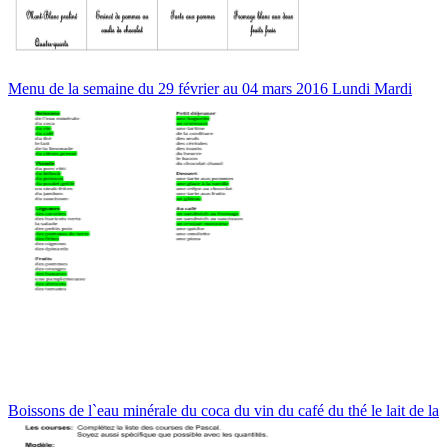
Menu de la semaine du 29 février au 04 mars 2016 Lundi Mardi
Boissons de l`eau minérale du coca du vin du café du thé le lait de la