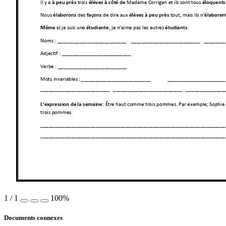
Il y a 
 tr
ois 
Madame Corrig
an et ils sont t
ous 
à peu près
élèves
à côté de
éloquents
Nous 
 des
 de dire aux
tout, mais ils n’
élaborons
façons
élèves
à peu p
rès
élab
oren
je suis un
e 
, je n’ai
m
e pas les autre
s 
. 
Même si 
étudiante
étudiants
Noms : _________
______________
__ 
________________
_________ 
________
Adjectif : _______
___________
_______ 
Verbe : ________
_______________
__ 
Mots invariables 
: _________________
________ 
________________
_____
________________
_________ 
________________
_________ 
______________
: 
Êtr
e haut comme trois
 pommes. Par exemple
; Sophie
L’expression de
 la semaine
trois pommes.  
________________
__________
______________
___________
___________
_____
________________
__________
______________
___________
___________
_____
1
/
1
100%
Documents connexes