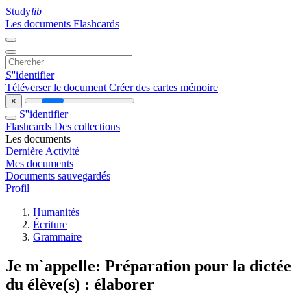
Study
lib
Les documents
Flashcards
S''identifier
Téléverser le document
Créer des cartes mémoire
×
S''identifier
Flashcards
Des collections
Les documents
Dernière Activité
Mes documents
Documents sauvegardés
Profil
Humanités
Écriture
Grammaire
Je m`appelle: Préparation pour la dictée
du élève(s) : élaborer