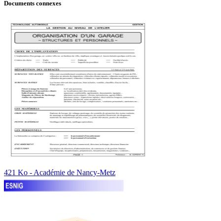
Documents connexes
421 Ko - Académie de Nancy-Metz