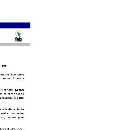
LETE
. 
sues de 
l’économie
standard » 
dans la 
é 
François 
Miche
l 
de 
sa 
participation 
co
nsacré
es
à  cette 
ans le décret faut
e 
iesel  et  Nouvelles 
li
cs,  comme  pour 
abrican
ts 
d’origine, 