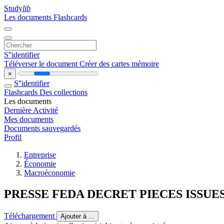
Study
lib
Les documents
Flashcards
S''identifier
Téléverser le document
Créer des cartes mémoire
×
S''identifier
Flashcards
Des collections
Les documents
Dernière Activité
Mes documents
Documents sauvegardés
Profil
Entreprise
Économie
Macroéconomie
PRESSE FEDA DECRET PIECES ISSU
Téléchargement
Ajouter à ...