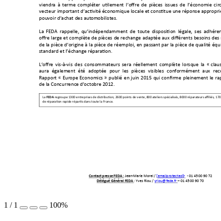
viendra 
à 
terme 
compléte
r 
utilement 
l’offre 
de 
pièc
es 
issues 
de 
l’économie 
cir
vecteur important d’
activit
é économique locale et constitue un
e réponse approprié
pouvoir d’achat des aut
omobilistes. 
La 
FE
DA 
rappelle,
qu
’indépendam
ment 
de 
toute 
disposition 
légale,
ses 
adhéren
offre 
large 
et 
complète 
de pièces 
de
rechange 
adaptée 
aux 
différents 
besoins 
des 
de la 
pièce 
d
’origine
à la 
pièce 
de 
réemploi, en 
passant par 
la 
pièce 
de qualité 
équi
standard et l
’échang
e réparation.
L
’offre 
vis-à-vis 
des 
consommateurs 
sera 
réelle
ment 
complète 
lorsque 
la 
« clau
aura 
également 
été 
adop
tée
pour 
les 
pièces 
visibles 
co
nformé
ment 
aux 
rec
Rapport 
« Europe 
Eco
nomi
cs » 
publié 
en 
juin 
2015 
qui 
co
nfirme 
plein
ement 
l
e 
ra
de la Concurrence
 d
’octobre 2012.
La
FEDA
 regro
upe 1300 entreprises 
de distribution, 2600 poi
nts de vente, 800 ate
liers spécialisés, 8000 répa
rateurs affiliés, 1
70
de réparation rapide ré
partis dans toute la 
France.
Jean-Marie More
l / 
[email protected]
r
- 01 45 00 90 72 
Contact presse 
FEDA 
: 
 : Yves Riou 
/ 
yriou@f
eda.fr
–
 01 45 00 90 70
Délégué Général F
EDA
1
/
1
100%