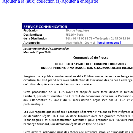
Ajouter à la (aux) collection (s)
Ajouter à enregistré
SERVICE C
OMMUNICA
TION 
Fédération 
10, rue Pergolèse
Des Syndicats 
75116 
–
 Paris 
de la Distribution
Tél. : 01 45 00 39 
71 
–
 Télécopie : 0
1 45 00 93 
60
www.feda.fr - Courriel 
: 
[email protected]
Automobile
Secteur automo
bile / Consommation
er
Mercre
di
 1
 juin 
2016
Communiqué de Presse 
DECRET PIECES IS
SUES DE L’ECO
NOMIE CIRCUL
AIRE
 : 
UNE DEFINITION
 QUI VA DANS L
E BON SENS, M
AIS ENCORE 
INCOMP
Réagissant à 
la 
publication du décret 
relatif à 
l
’utilisation 
de pièces de 
rechange 
is
circulaire, la 
FEDA 
prend acte 
avec 
satisfaction de 
l’inclusion des 
pièces 
« échange 
définition des pièce
s issues
 de l’économie circulai
re. 
Cette 
proposition  de 
la 
FEDA 
avait  été 
rappelée 
avec  force 
devant 
le 
Déput
, 
président 
fondat
eur 
de 
l
’i
nstitut 
de 
l
’économie 
c
irculaire, 
à 
l’occasi
on 
Lambert
aux 
« Rencontr
es 
du  CDA » 
du  10  m
ars 
dernier,  organisées  par 
la  FEDA 
et  
problématique. 
La FEDA regrette que les pièces « Echange Réparati
on 
» n’ai
en
t pu
 être intégrées d
de  définition  légale.  La  FEDA  va 
donc  travailler  a
vec  ses  groupes  métiers  « D
Technologies »  et  « Recon
struction  Moteurs »  pour 
proposer  aux  Pouvoirs  Pub
l
’échange Standard,
 une
 défin
ition légale de ce type d
e pièces
. 
Cette 
activité, 
pratiquée
dans 
des 
ateliers 
de 
proxi
mité 
selon 
les 
standards 
des
f