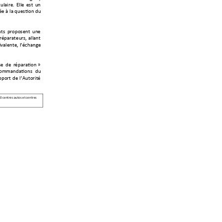
cu
laire. 
Elle 
est 
un 
e à la question du 
ts 
proposen
t 
une 
réparateurs, 
allant 
valente, l
’échange 
se 
de 
réparation 
» 
ommandations 
du 
pport 
de 
l
’Autorité 
0 ce
ntres autos et cen
tres 