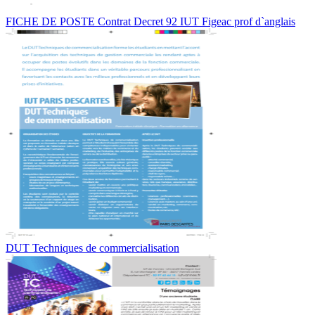
FICHE DE POSTE Contrat Decret 92 IUT Figeac prof d`anglais
DUT Techniques de commercialisation