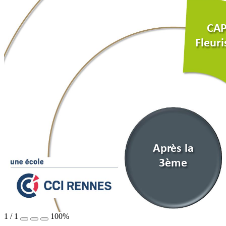
CAP
Fleuri
Apr
ès
 la 
3ème 
1
/
1
100%