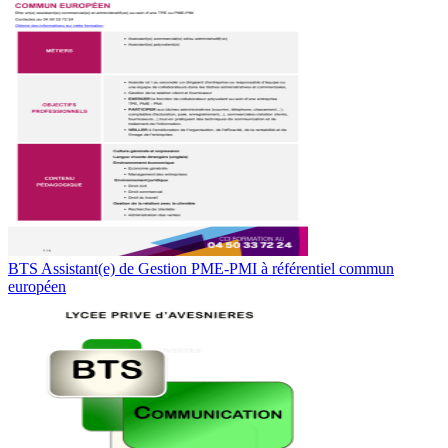
BTS Assistant(e) de Gestion PME-PMI à référentiel commun
européen