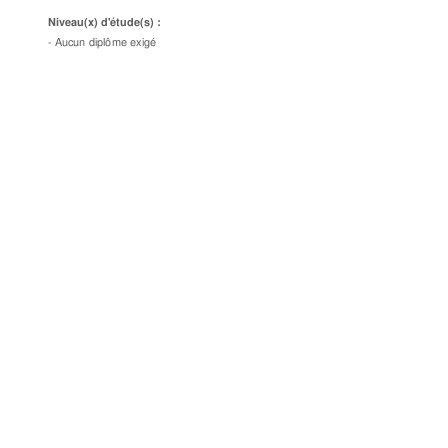
Niv
ea
u
(
x)
 d
'ét
u
d
e
(
s
)
 :
-
 Aucu
n
 d
iplô
m
e
 e
xig
é