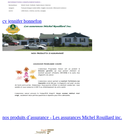
cv jennifer bonnefon
nos produits d`assurance - Les assurances Michel Rouillard inc.