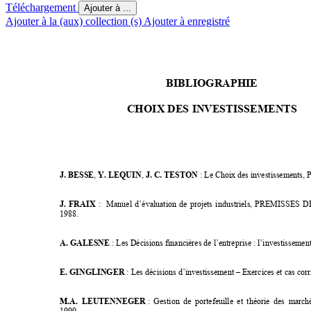
Téléchargement
Ajouter à ...
Ajouter à la (aux) collection (s)
Ajouter à enregistré
BIBLIOGRAPHIE 
CHOIX DES INVESTISSEMENTS 
J. BESSE
, 
Y. LEQUIN
, 
J. C. TESTON
 : Le Choix des investissements
J. FRAIX 
:  Manuel d’évaluation de projets industr
iels, PREMISSES 
1988. 
A. GALESNE
 : Les Décisions financières de l’entreprise : l’investissem
E. GINGLINGER
 : Les décisions d’investissement – Exercices et cas c
M.A. LEUTENNEGER
: Gestion de portefeuille et théorie des march