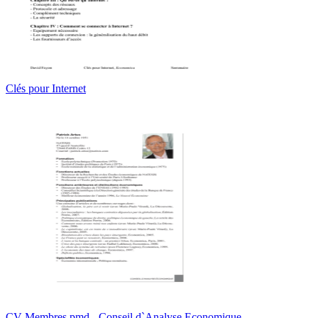
Clés pour Internet
CV Membres.pmd - Conseil d`Analyse Economique