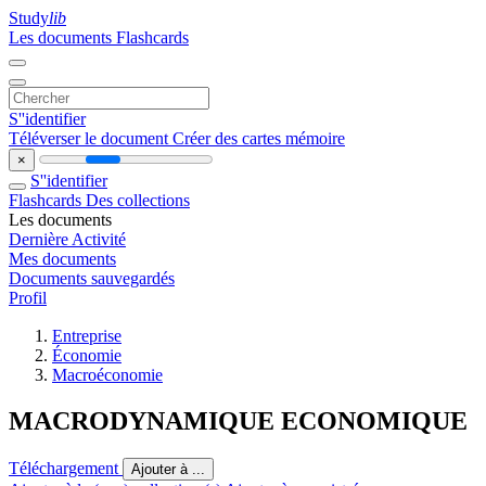
Study
lib
Les documents
Flashcards
S''identifier
Téléverser le document
Créer des cartes mémoire
×
S''identifier
Flashcards
Des collections
Les documents
Dernière Activité
Mes documents
Documents sauvegardés
Profil
Entreprise
Économie
Macroéconomie
MACRODYNAMIQUE ECONOMIQUE
Téléchargement
Ajouter à ...