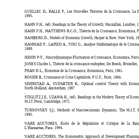
GUEL
LEC 
D., 
RAL
L
E 
P., 
Les 
Nouvelles 
Théories 
de 
la 
Croissance, 
La 
D
1995. 
HAHN F.H., (e
d), 
Readings in the Theory of Growth, 
Macmillan, Londre
s, 
HAHN F.H., MATTH
EWS R.C.O., 
Théorie de la Croissance, 
Economica, Pa
HAMBERG D.,
 Models of Economic
 Growth
, Harper & Row, New Y
ork, 19
HAMMAD 
P., 
L
APIED
A., 
TOSI 
G., 
Analyse
Mathém
atique 
de
le 
Croissa
1989. 
HENI
N
P-Y.,
Macrodynamique Fluctuation et Croissance, 
Economica
, Pari
JONES Charles I
., 
Théorie de la croissance endogène,
 De B
oeck, Bruxelles,
PHAN D-L
.,
 Économie de la Croissance
, Economica, Paris, 1981. 
ROSIER B
., 
Croissance et Crise Capitaliste, 
P
.U.F., Paris, 1984. 
SEI
ERSTAD 
A.,  SYDSÆTER  K., 
Optimal 
control 
Theory  with  Econom
North-Holland, Amsterdam, 1987 
. 
STI
GLI
TZ
J.E., 
UZAWA 
H., 
(ed), 
Readings 
in 
the 
Modern 
Theory 
of 
Econo
M.I
.T.Press, Cambridge, 1972. 
TURNOVSKY 
S.J., 
Methods 
of 
Macroeconomic 
Dynamics, 
The 
M.I.T. 
P
1995. 
VARI
I 
AUCTORES, 
École 
de 
le 
Régulation 
et 
Critique 
de 
la 
Rais
4. 
L
’Harmattan, Paris, 199
VARI
I 
AUCTORES, 
The 
Econometric 
Appraoch 
of 
Development 
Planning