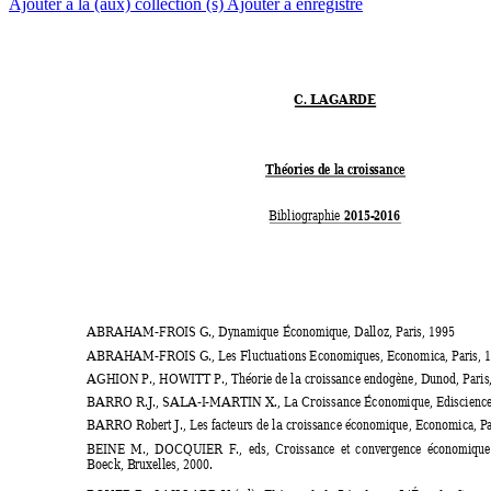
Ajouter à la (aux) collection (s)
Ajouter à enregistré
C. LAGARDE  
Théories de la croissance 
2015-
2016 
Bibliographie 
ABRAHAM-FROI
S G.,
 Dynamique Éc
onomique,
 Dalloz, Paris, 1995 
ABRAHAM-FROI
S G., 
Les Fluctuations Economiques, 
Economica
, Paris, 
AGHI
ON P., HOWI
TT P.,
 Théorie de la croissance endogène, 
Dunod, Paris,
BARRO R.J., SALA-I
-MARTI
N X., 
La Croissance Économique, 
Ediscienc
BARRO Robert J., 
Les facteurs de la croissance économique, 
Economica
, P
BEI
NE 
M., 
DOCQUI
ER 
F., 
eds, 
Croissance 
et 
convergence 
économique
Boeck, B
ruxelles, 2000. 