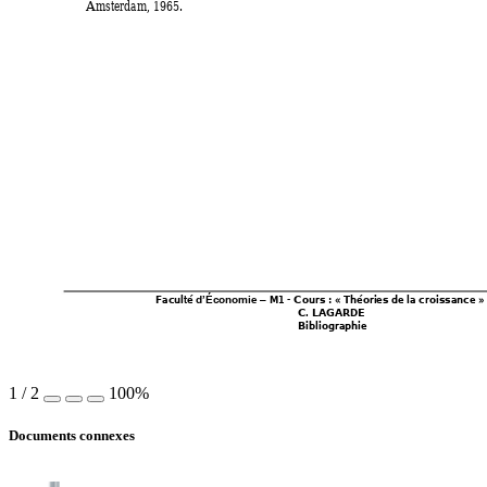
Amsterdam, 1965. 
Faculté 
 M
1 - Cours : « Théories de la croissance » 
d’Économie
–
C. LA
GA
RDE 
Bibliographie 
1
/
2
100%
Documents connexes