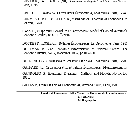
BOYER R
., 
SAI
LL
ARD Y.(ed), 
T
héorie de 
la 
Régulation 
L’État 
des Savoir
Paris, 1995. 
BRI
TTO R., 
Théorie de le Croissance Économique, 
Economica
, Paris, 1974.
BURMEI
STER 
E., DOBELL
 A.R., 
Mathematical 
Theories of Economic Gr
L
ondres, 1970. 
CASS 
D., « Optimum Growth in 
an 
Aggre
gative Model 
of Capital 
Accumula
Economic Studies, 
n°32, Juillet1965. 
DOCKÈS P., ROSIER P., 
Rythmes Économique
s, 
La Dé
couverte, Paris, 1983
DORFMAN 
R., 
«
 an 
Economic 
Interpretation 
of 
Optimal 
Control 
Th
Economic Review, 
59, 5, Dé
cembre 1969, pp.817-831. 
DUFRÉNOT G., 
Croissance, fluctuations et chaos, 
Economica, Paris, 1999.
GAFFARD J.L
., 
Croissance et Fluctuations Économiques, 
Montchrestien, Pa
GANDOL
FO 
G.,
Economics 
Dynamics : 
Methods 
and 
Models
, 
North-Holl
1985. 
GI
LL
ES P.,
 Crises et Cycles Économiques, 
Armand Colin, Paris, 1996. 
Faculté 
 M
1 - Cours : « Théories de la croissance » 
d’Économie
–
C. LA
GA
RDE 
Bibliographie 