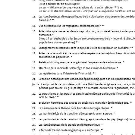
12.
Les
grandes
invasions
dans
l’
histoire
de
l’humanité
et
leurs
consé
quences
***
(il
se
peut
diviser
en
deux
sujets
:









un
sur
«
Völkerwanderung
»
eurasiatique
du
III
au
XIII
siècle
(***);
et













un
sur
«
Les
Grandes
déco
uvertes
»
l’expansion
européenne
du
XVI
au
XIX
siè






‐







13.
Les
conséquen
ces
démographiques
de
la
colonisation
européenne
des
Amériq








Caraïbes
***


14.
Vue
historique
sur
les
migrati
ons
contemporaines
***







15.
Rôle
historique
des
sexes
dans
la
reproduction,
la
sur
vie
et
l’évolution
des
popu












humaines.
*


(nota
:
il
est
désirable
d’aller
jusqu’aux
cons
équences
de
la
«
féco
ndité
sélectiv












populations
contemporaines)
**



16.
Changements
historiques
dans
le
cycle
de
vie
et
de
reproduction
humaine.
**












17.
Rôles
de
la
fécondité
et
de
la
mortalité
(esp
érance
de
vie)
dans
l’évolution
hist













croissance
de
population.
*




18.
Relation
historique
entre
la
longévité
et
l’espérance
de
vie
humaine.
*











19.
Structure
de
la
mortalité
selon
l’âge
et
son
évolution
historique.
*











20.
Les
épidémies
dans
l’histoire
de
l’humanité.
**







21.
Evolution
historiques
des
conditions
épi
démiologiques
dans
les
populations
hu








(nota
:
il
est
possible
de
considérer
soit
tout
e
l’histoire
des
origines
à
nos
jours,
soit
















période
plus
courte,
ex.g.
le
passage
de
la
chasse
cueillette
à
l’agricultur
e,
etc








‐



22.
Le
parasitisme
et
les
parasites
dans
histoire
démographique
de
l’humanité
(d’










W.H.McNeil)
***


23.
Evolution
historique
des
ca
uses
de
décès
et
la
transition
épidémiologique.
**











24.
La
naissance
de
la
théorie
de
la
transition
démographique.
*










25.
Les
particularités
de
la
transition
démograp
hique
en
Europe.
*









26.
Les
particularités
de
la
transition
démograp
hiques
dans
les
pays
(régions
)
du
m











27.
Les
conséquen
ces
de
la
transition
démographique.
*







28.
«
Seco
nde
transition
démographique
»
en
Europe.
**







