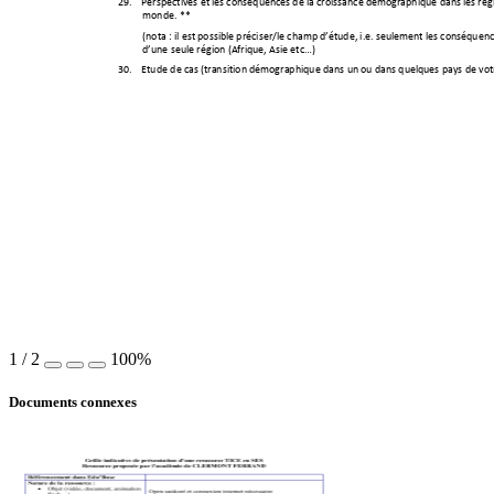
29.
Perspectives
et
les
conséquences
de
la
croissance
démogr
aphique
dans
les
rég










monde.
**


(nota
:
il
est
possible
préciser/le
champ
d’étude,
i.e.
seulement
les
conséquenc











d’une
seule
région
(Afriq
ue,
Asie
etc…)






30.
Etude
de
cas
(transition
dém
ographique
dans
un
ou
dans
quelq
ues
pays
de
vot













1
/
2
100%
Documents connexes