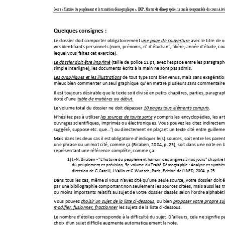
Cours « Histoire du peuplement et la tran
sition démogra
phique », IDUP, Master de démo
graphie, 1e année (responsable du cours A.
Av
Quelques
consignes
:



Le
dossier
doit
comporter
obligatoirement
avec
le
titre
de
v





une

page

de

couverture





vos
identifiants
personnels
(nom,
prénoms,
n°
d’étudiant,
filière,
année
d’étude,
cou










lequel
vous
faites
cet
exercice).





(taille
de
police
11
pt,
avec
l’espace
entre
les
paragraph
Le

dossier

doit

être

imprimé










simple
interligne),
les
docume
nts
écrits
à
la
main
ne
sont
pas
admis.












de
tout
type
sont
bienvenus,
mais
sans
exagératio
Les

graphiques

et

les

illustrations








mieux
bien
commenter
un
seul
graphique
qu’en
mettre
plusieurs
sans
commentaire










Il
est
toujours
désirable
que
le
texte
soit
divisé
en
petits
chapitres,
parties,
paragrap













doté
d’une


table

de

matières

au

d
ébut.

Le
volume
total
du
dossier
ne
doit
dépasser
.








10

pages

tous

éléments

compris

N’hésitez
pas
à
utiliser
y
compris
les
encyclopédies,
les
art




les

sources

de

toute

sorte






ouvrages
scientifiques,
imprimés
ou
électroniques.
Vous
pouvez
les
citez
indirecte









suggéré,
suppose
etc.
que…’)
ou
directement
en
pla
çant
un
texte
cité
entre
guilleme












Mais
dans
les
deux
cas
il
est
obligatoire
d’indiquer
le(s)
sources
,
soit
entre
les
paren














une
phrase
ou
un
mot
cité,
comme
ça
(Biraben,
2004,
p.
25),
soit
dans
un
e
note
en

















représentant
une
référence
complète,
comme
ça
:







1)
J.
N.
Biraben
"L'histoire
du
peuplement
humain
des
origines
à
nos
jours"
chapitre

‐

‐










du
peuplement
et
prévision,
5e
volume
du
Traité
Démographie
:
Analyse
et
synt
hès












.

direction
de
G.Caselli,
J
Vallin
et
G.Wunsch,
Paris,
Edition
de
l'INED,
2004.
p.25












Dans
tous
les
cas,
même
si
vous
n’avez
cité
qu’une
seule
source,
votre
dossier
doit
ê















par
une
bibliographie
comportant
non
seulement
les
sources
citées,
mais
aussi
les
t












ou
moins
importants
relatifs
au
sujet
de
votre
dossier
classés
selon
l’ordre
alpha
bét












Vous
pouvez
,
ou
bien


chois
ir

un

sujet

de

la

liste

ci
‐
dessous



proposer

votre

propre

su
les
sujets
de
la
liste
ci
dessous.
modifier,

fusionner,

fractio
nner






‐

Le
nombre
d’étoiles
corresponde
à
la
difficulté
du
sujet.
D’ailleurs,
cela
ne
signifie
p













choix
d’un
sujet
difficile
aug
mente
automatiquement
la
note.







