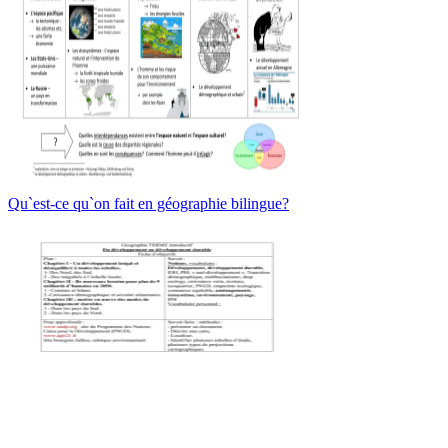
Qu`est-ce qu`on fait en géographie bilingue?