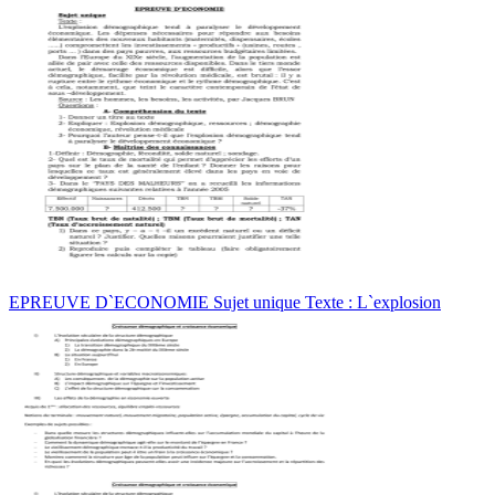
EPREUVE D`ECONOMIE Sujet unique Texte : L`explosion