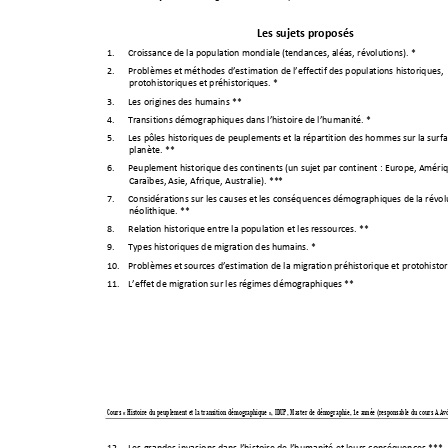

Les
sujets
proposés



1.
Croissance
de
la
population
mondiale
(tendances,
aléas,
révolutions).
*









2.
Problèmes
et
méthodes
d’estimation
de
l’effectif
des
populations
historiques,









protohistoriques
et
préhistoriques.
*




3.
Les
origines
des
humains
**





4.
Transitions
démographiques
dans
l’histoire
de
l’humanité.
*







5.
Les
pôles
historiques
de
peuplements
et
la
répartition
des
hommes
sur
la
surf












planète.
**


6.
Peuplement
historique
des
continents
(un
suje
t
par
continent
:
Europe,
Améri










Caraïbes,
Asie,
Afrique,
Australie).
***





7.
Considérations
sur
les
causes
et
les
conséquences
démogr
aphiques
de
la
révol










néolithique.
**


8.
Relation
historique
entre
la
population
et
les
ressources.
**









9.
Types
historiques
de
migration
des
humai
ns.
*







10.
Problèmes
et
source
s
d’estimation
de
la
migration
préhistorique
et
proto
histo









11.
L’effet
de
migration
sur
les
ré
gimes
démographiques
**








Cours « Histoire du peuplement et la tran
sition démogra
phique », IDUP, Master de démo
graphie, 1e année (responsable du cours A.
Av










