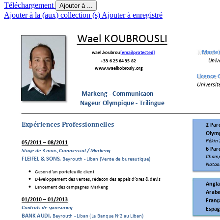
Téléchargement
Ajouter à ...
Ajouter à la (aux) collection (s)
Ajouter à enregistré
 Wael KOUBROUSLI     
Master 
wael.koubrou
[email protected]
Univ
               +33 6 25 64 35 82
www.waelkobrosly.org
Licence 
Universit
Marketing - Communic
ation
Nageur Olympique - Trilingue
Expériences P
rofessionnel
le
s  
2 Part
Olymp
Pékin 
05
/2011 
–
 08/2011
6 Parti
Stage de 3 mois,
 Commercial / M
arketing 
Champ
FLEIFEL & SONS,
 Beyrouth - Liban (Vent
e de bureaut
ique)
Natati

Gestion 
d’un p
ortefeuille client

Développe
ment des vent
es, rédaction d
es appels d’o
ffres & d
evis
Anglai

Lancement des campagn
es Marketing
Arabe
01/
2010 
–
01
/2013
França
Contrats de sp
onsoring
Espag
BANK AUDI
, 
Beyrouth - Li
ban (La Banque N
’
2 au 
Liban)