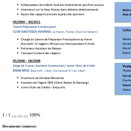

Ambassadeur de la Ban
k Aud
i aux évènements sportif
s et sociaux

Intervention sur le Hau
t Niveau dans diff
érents établi
ssements
Maîtris
Web 
B

Gestion des rapp
orts annuels auprès d
es sponsors
09/
2009 
–
 09/2011
Tr
avail P
olyvalent à temps
 partiel
Cultu
CLUB NAUTIQUE HAVRAIS, 
Le Havre, Franc
e. (Club de Natation)
Réalisa

Chargé 
du
 Centre de 
Préparation Franc
ophone au Havre  
Grande
(Accueillir 12 nag
eurs Africains au Havre
 pendant 6 
mois)
Gestion

Entraineur Assist
ant de Natation
Esprit 

Transport scolaire d
es nageurs
05/2008 
–
 08/2008
Stage de 3 mois, Assist
ant Commer
cial 
/ 
Junior Officier
 de Crédit 
Voyag
BANK MED,
 Beyrouth - Liban
. (La banque 
N’1
 au Lib
an)
Thaïla
Certif

Ouverture de Co
mptes Bancaires
Psycho

Assistant de l’Ag
ent CRM (Cli
ent Relation & Mark
eting)
Soutie

Junior Officier de Cr
édits - Emprunts
Scienc
1
/
1
100%
Documents connexes