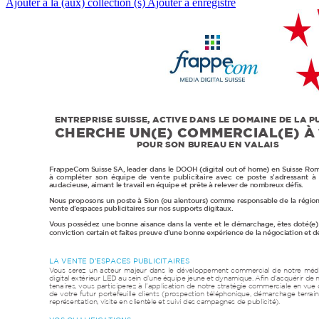
Ajouter à la (aux) collection (s)
Ajouter à enregistré
ENTREPRISE SUISSE,
 ACTIVE
 DANS LE DOMAINE DE LA PU
CHERCHE UN(E) COMMERCIAL(E) 
À
POUR SON BUREAU EN VALAIS
FrappeCom Suis
se SA,
 leader dans le DOOH (
digital out 
of home) 
en Suisse Ro
à 
c
ompléter son équipe 
de v
ente publicitair
e av
ec c
e post
e s’adr
essant à
au
da
ci
eu
se
,
 aimant le trav
ail en 
équipe et prêt
e à rele
v
er de nombr
eux dés.
Nous proposons un pos
te à Sion (
ou alentours
) c
omme responsable 
de la régio
v
ente d’
espac
es publicitaires sur nos supports 
digitaux.
V
ous possédez une bonne 
aisance dans la v
ent
e et le démarchage,
 êt
es doté(
e
)
con
viction c
ertain et 
fait
es preuv
e 
d’une bonne 
e
xpérience 
de la négocia
tion et 
de
LA VENTE D’ESPACES PUBLICITAIRES
V
ous 
sere
z 
un 
acteur 
majeur 
dans 
le 
dév
eloppement 
commer
cial 
de 
notr
e 
médi
digital e
xt
érieur LED au 
sein d’une 
équipe jeune 
et dynamique.
 An d’
acquérir de 
tenair
es,
vous 
participere
z 
à 
l’applica
tion 
de 
notre 
strat
égie 
commerciale 
en 
vue 
de 
votr
e 
futur 
portef
euille 
clients 
(pr
ospection 
téléphonique,
démarchage 
terr
ain
repr
ésentation,
 visite en client
èle et suivi des 
campagnes de publicité
).