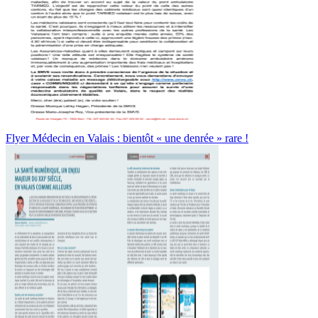
Flyer Médecin en Valais : bientôt « une denrée » rare !