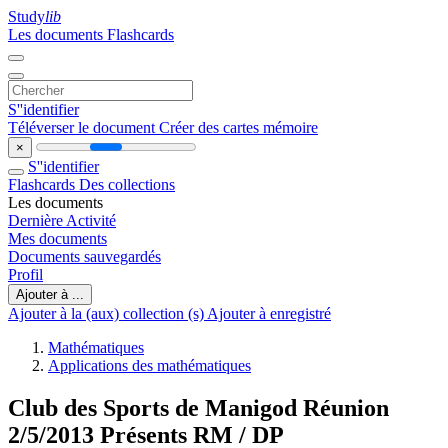
Study
lib
Les documents
Flashcards
S''identifier
Téléverser le document
Créer des cartes mémoire
×
S''identifier
Flashcards
Des collections
Les documents
Dernière Activité
Mes documents
Documents sauvegardés
Profil
Ajouter à ...
Ajouter à la (aux) collection (s)
Ajouter à enregistré
Mathématiques
Applications des mathématiques
Club des Sports de Manigod Réunion
2/5/2013 Présents RM / DP