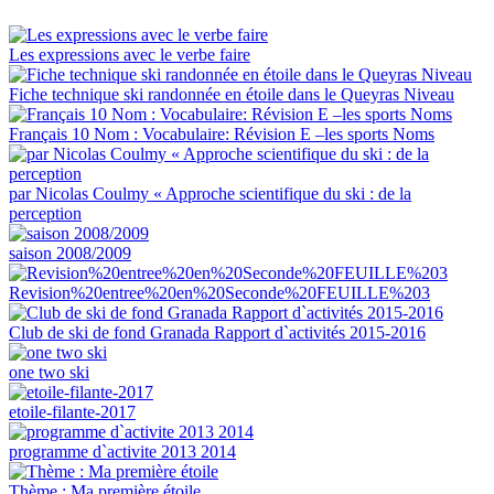
Les expressions avec le verbe faire
Fiche technique ski randonnée en étoile dans le Queyras Niveau
Français 10 Nom : Vocabulaire: Révision E –les sports Noms
par Nicolas Coulmy « Approche scientifique du ski : de la
perception
saison 2008/2009
Revision%20entree%20en%20Seconde%20FEUILLE%203
Club de ski de fond Granada Rapport d`activités 2015-2016
one two ski
etoile-filante-2017
programme d`activite 2013 2014
Thème : Ma première étoile