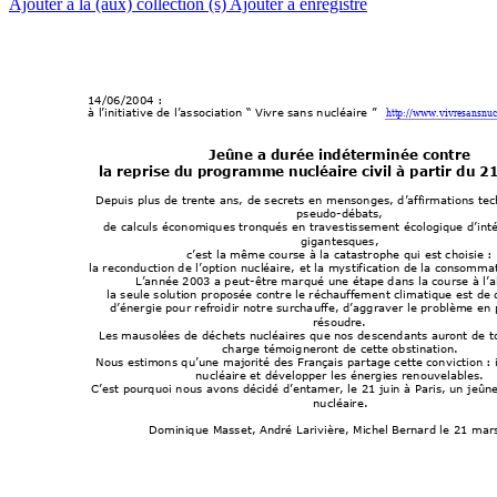
Ajouter à la (aux) collection (s)
Ajouter à enregistré
14/06/2004
 : 
http://www.vivresa
nsnuc
à l’initi
ative de l’associ
ation “
 Vivre sans nucléai
re 
”
Jeûne a durée indéterminée contre 
la reprise du programme nucléaire civil à partir du 21
Depuis pl
us de trente ans, de s
ecrets en menson
ges, d’affirmati
ons tec
pseudo-débats,
de calcul
s économiques tronqués
 en travestissement
 écologi
que d’inté
gigantesques,
c’est la même cou
rse à la catast
rophe qui
 est choisi
e : 
la reconduction de l
’option nu
cléaire, et l
a mystificati
on de la consomma
L’année 2003 a peut
-
être ma
rqué une étape da
ns la course à l
’
la seul
e solution proposée cont
re le réchauffem
ent cli
m
atique est de
d’énergie pour refroi
dir notre surcha
uffe, d’aggrave
r le problème en 
résoudre. 
Les mausolées de d
échets nucl
éaires que nos de
scendants auront de t
charge témoi
gneront de cette obsti
nation.
Nous esti
mons qu’un
e majori
té des Françai
s partage cette convi
ction : i
nucléaire et dével
opper l
es énergies renouvelab
les.
C’est pourquoi
 nous avons déci
dé d’entamer, l
e 21 juin à Paris, un jeûn
nucléaire.
Dominiq
ue Masset, André
 Larivi
ère, Michel Bernard l
e 21 mar