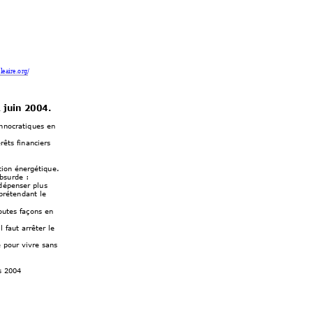
leaire.o
rg/
 juin 2004. 
hnocrati
ques en 
rêts fi
nanciers 
tion énergétiqu
e.
absurde :
 dépenser pl
us 
pr
étendant l
e 
outes façons en 
l
 faut arrêter le 
e pour vivre san
s 
s 2004 