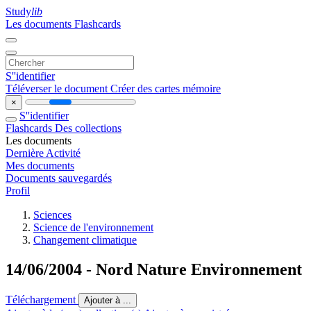
Study
lib
Les documents
Flashcards
S''identifier
Téléverser le document
Créer des cartes mémoire
×
S''identifier
Flashcards
Des collections
Les documents
Dernière Activité
Mes documents
Documents sauvegardés
Profil
Sciences
Science de l'environnement
Changement climatique
14/06/2004 - Nord Nature Environnement
Téléchargement
Ajouter à ...