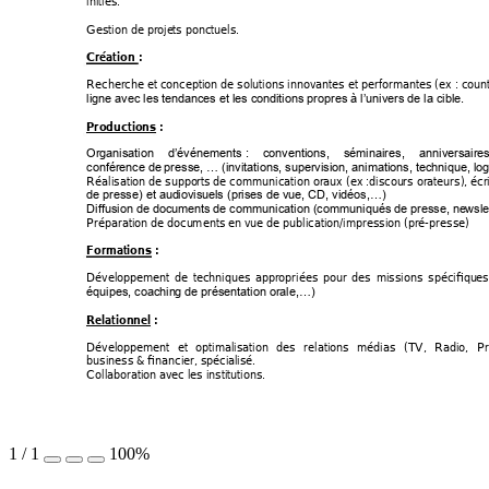
initiés. 
Gestion de proje
ts ponctuels. 
Création : 
Recherche et conception de solutions innovantes 
et performantes (ex : 
count
ligne avec les 
tendances et les condi
tions propres
 à l’univ
ers de la cible.
Productions : 
Organisation 
d’événements
: 
conventions,
séminaires, 
anniver
saires
conférence de
 presse, … (invi
tations, supervision
, animations, te
chnique, log
Réalisation de suppo
rts de communication
 oraux (ex :discou
rs orateurs), 
écr
de presse) et aud
iovisue
ls (prises de vue, CD
, vidéos,…)
Diffusion de documen
ts de com
munication (co
mmuniqués de
 presse, ne
wsle
Préparation de docu
ments en v
ue de publication/i
mpression (p
ré-
presse) 
Formations :
Dével
oppement 
de 
techniques 
appropriées 
pour 
des 
missions
spécifiqu
es
équipes, coachin
g de présentation o
rale,…)
Relationnel :
Dével
oppement 
et 
optimalisatio
n 
des 
relations 
médi
as 
(TV, 
Radi
o, 
Pr
business & financie
r, spécial
isé. 
Collaboration av
ec les institutions.
1
/
1
100%