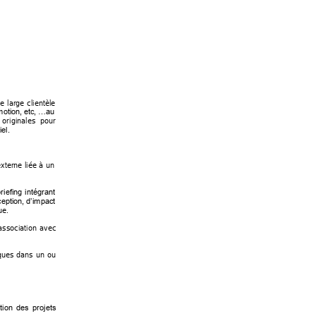
e 
large 
clientèle 
motion, etc
, …au 
originales 
pour 
iel
.
xterne 
liée 
à 
un 
riefin
g 
intégrant 
ception,
d’impact 
ue. 
association 
avec 
ques 
dans 
un 
ou 
tion 
des 
projets 