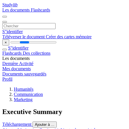
Study
lib
Les documents
Flashcards
S''identifier
Téléverser le document
Créer des cartes mémoire
×
S''identifier
Flashcards
Des collections
Les documents
Dernière Activité
Mes documents
Documents sauvegardés
Profil
Humanités
Communication
Marketing
Executive Summary
Téléchargement
Ajouter à ...