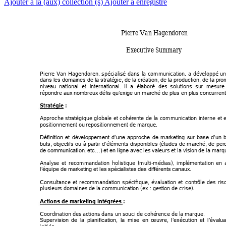
Ajouter à la (aux) collection (s)
Ajouter à enregistré
Pierre Van Hagen
doren 
Executive Summ
ary 
Pierre 
Van 
Hagendoren
, 
spécialisé 
dans 
la 
communi
cation, 
a 
développé
un
dans les domaines de la straté
gie, de la création, de la production, de la pro
niveau 
national 
et 
international. 
Il 
a 
élaboré 
des 
solutions 
su
r 
mesure 
répondre aux
 nombreux dé
fis qu’exige un marché
 de plus en plus 
concurrent
Stratégie 
: 
Approche 
stratégique 
global
e 
et 
cohérente 
de 
la 
communication 
interne 
et 
e
positionnement ou 
repositionne
ment de marque. 
Définition 
et 
dévelop
pement 
d’une 
approche 
de 
marketin
g 
sur 
base 
d’un 
b
buts, 
objec
tifs 
ou
à partir 
d’éléments disponibles 
(
études 
de marché, 
de 
per
c les val
eurs et la vision
 de la marq
de communication
, etc…) et en
 ligne ave
Analy
se 
et 
recommandation
holistique 
(multi-médias), 
implé
mentation 
en 
l’équipe de mar
keting et les spéci
alistes des di
fférents canaux.
Consultance 
et 
recommandation 
spéci
fique, 
éval
uation 
et 
contrôle 
des 
ris
plusieurs domaines
 de la communi
cation (ex : gesti
on de crise). 
A
ctions de marketing intégrées :
Coordination des a
ctions dans un
 souci de cohé
rence de la ma
rque. 
Supervisi
on 
de 
la 
planification, 
la 
mise 
en 
œuvre, 
l’exécution 
et 
l
’évalua