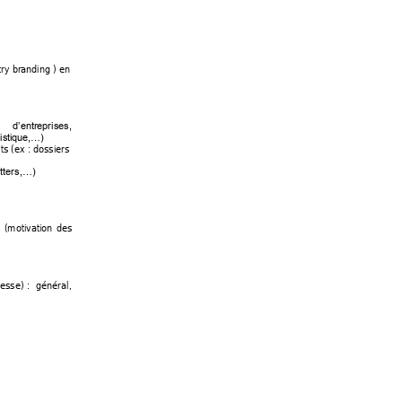
ry branding ) 
en 
 
d’entreprises, 
is
tique,…)
its (ex : dossiers 
tters,…)
 
(motivatio
n 
des 
esse) : 
général, 